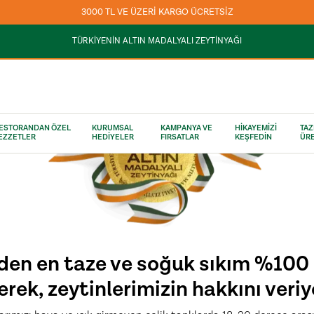
ZEYTİNLİĞİMİZİN BEREKETLİ FIRSATLARINI
HEMEN KEŞFEDİN
TÜRKİYENİN ALTIN MADALYALI ZEYTİNYAĞI
ESTORANDAN ÖZEL
KURUMSAL
KAMPANYA VE
HİKAYEMİZİ
TAZ
EZZETLER
HEDİYELER
FIRSATLAR
KEŞFEDİN
ÜRE
5
/
5
eytinyağlarında
Al 2 Öde
SATIN AL
den en taze ve soğuk sıkım %100 
erek, zeytinlerimizin hakkını veriy
Premium