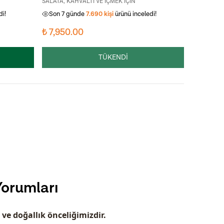
SALATA, KAHVALTI VE İÇMEK İÇİN
SALATA, KA
di!
Son 7 günde
7.690
kişi
ürünü inceledi!
Son 7 g
₺ 7,950.00
₺ 6,100
TÜKENDİ
Yorumları
 ve doğallık önceliğimizdir.