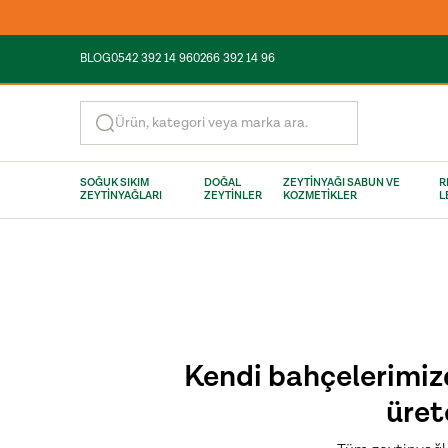
BLOG
0542 392 14 96
0266 392 14 96
Ürün, kategori veya marka ara.
SOĞUK SIKIM
DOĞAL
ZEYTİNYAĞI SABUN VE
R
ZEYTİNYAĞLARI
ZEYTİNLER
KOZMETİKLER
L
Tüm 2 lt Z
3 
Kendi bahçelerimiz
üret
Hasat