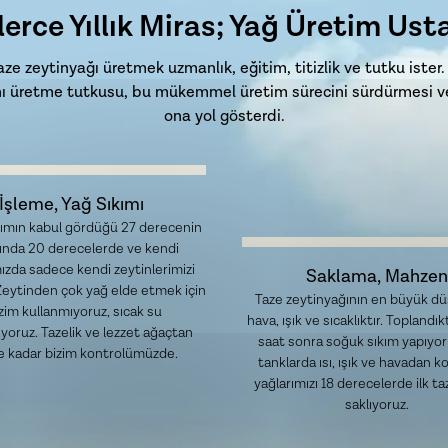
lerce Yıllık Miras; Yağ Üretim Usta
e zeytinyağı üretmek uzmanlık, eğitim, titizlik ve tutku ister
ını üretme tutkusu, bu mükemmel üretim sürecini sürdürmesi ve 
ona yol gösterdi.
İşleme, Yağ Sıkımı
ımın kabul gördüğü 27 derecenin
tında 20 derecelerde ve kendi
ızda sadece kendi zeytinlerimizi
Saklama, Mahzen
 Zeytinden çok yağ elde etmek için
Taze zeytinyağının en büyük dü
zim kullanmıyoruz, sıcak su
hava, ışık ve sıcaklıktır. Toplandı
yoruz. Tazelik ve lezzet ağaçtan
saat sonra soğuk sıkım yapıyor 
e kadar bizim kontrolümüzde.
tanklarda ısı, ışık ve havadan k
yağlarımızı 18 derecelerde ilk ta
saklıyoruz.