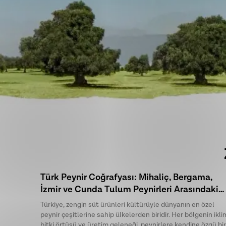
Türk Peynir Coğrafyası: Mihaliç, Bergama,
İzmir ve Cunda Tulum Peynirleri Arasındaki
Farklar
Türkiye, zengin süt ürünleri kültürüyle dünyanın en özel
peynir çeşitlerine sahip ülkelerden biridir. Her bölgenin iklim
bitki örtüsü ve üretim geleneği, peynirlere kendine özgü bir