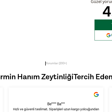
Güzel yorum
4
Yorumlar (200+)
rmin Hanım Zeytinliği
Tercih Eden
Be**** Ba***
Hızlı ve güvenli teslimat. Siparişleri uzun kargo yolcuğundan