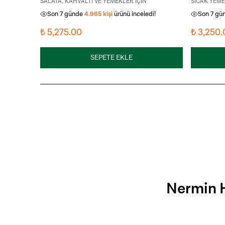
SALATA, KAHVALTI VE YEMEKLER İÇİN
SICAK YEME
Son 7 günde
4.965
kişi
ürünü inceledi!
Son 7 gü
₺ 5,275.00
₺ 3,250.
SEPETE EKLE
Nermin H