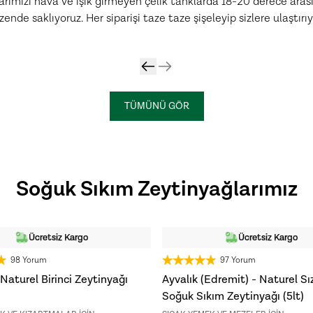
rımızı hava ve ışık girmeyen çelik tanklarda 18-20 derece arası 
Blend
ende saklıyoruz. Her siparişi taze taze şişeleyip sizlere ulaştırıy
KEŞFET
TÜMÜNÜ GÖR
Soğuk Sıkım Zeytinyağlarımız
En Çok Satan 2. Ürün
En Çok Satan 3. Ürün
Ücretsiz Kargo
Ücretsiz Kargo
YENİ HASAT
3 Al 2 Öde
3 Al 2 Öde
98 Yorum
97 Yorum
Naturel Birinci Zeytinyağı
Ayvalık (Edremit) - Naturel S
Soğuk Sıkım Zeytinyağı (5lt)
nde
608
kişi
sepetine ekledi!
Son 7 günde
516
kişi
sepetine ekled