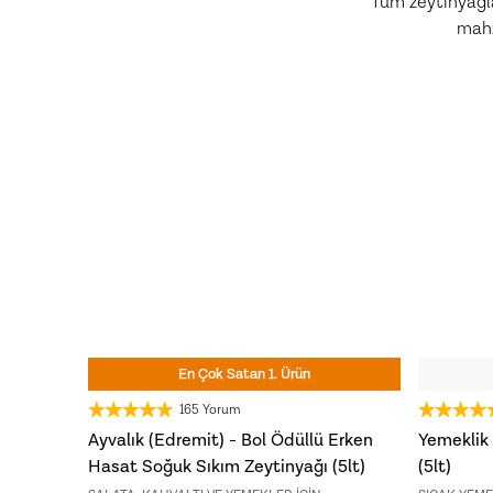
Tüm zeytinyağla
ilye
mahz
FET
Ücretsiz Kargo
3 Al 2 Öde
YENİ HASAT
En Çok Satan 1. Ürün
165 Yorum
Ayvalık (Edremit) - Bol Ödüllü Erken
Yemeklik 
Hasat Soğuk Sıkım Zeytinyağı (5lt)
(5lt)
Son 7 günde
556
kişi
sepetine ekledi!
Son 7 gü