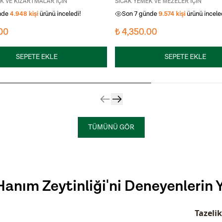
K VE KIZARTMALAR İÇİN
SICAK YEMEK VE MEZELER İÇİN
nde
4.948
kişi
ürünü inceledi!
Son 7 günde
9.574
kişi
ürünü incele
00
₺ 4,350.00
SEPETE EKLE
SEPETE EKLE
TÜMÜNÜ GÖR
anım Zeytinliği'ni Deneyenlerin 
Tazelik