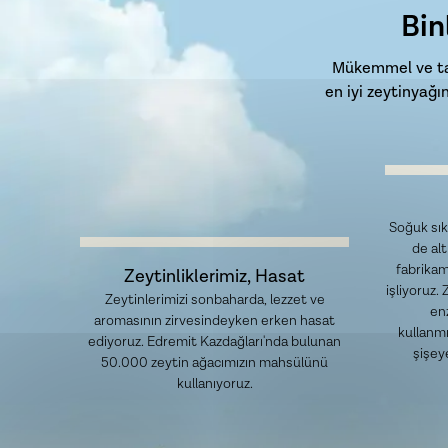
Bin
Mükemmel ve taz
en iyi zeytinyağ
Soğuk sık
de al
fabrikam
Zeytinliklerimiz, Hasat
işliyoruz.
Zeytinlerimizi sonbaharda, lezzet ve
en
aromasının zirvesindeyken erken hasat
kullanmı
ediyoruz. Edremit Kazdağları'nda bulunan
şişey
50.000 zeytin ağacımızın mahsülünü
kullanıyoruz.