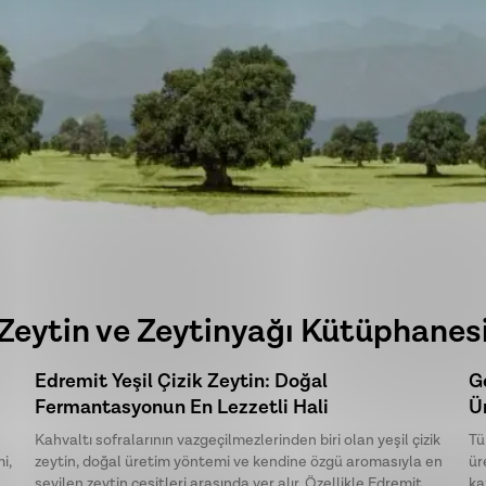
Zeytin ve Zeytinyağı Kütüphanes
Edremit Yeşil Çizik Zeytin: Doğal
G
Fermantasyonun En Lezzetli Hali
Ür
Kahvaltı sofralarının vazgeçilmezlerinden biri olan yeşil çizik
Tü
i,
zeytin, doğal üretim yöntemi ve kendine özgü aromasıyla en
ür
sevilen zeytin çeşitleri arasında yer alır. Özellikle Edremit
ka