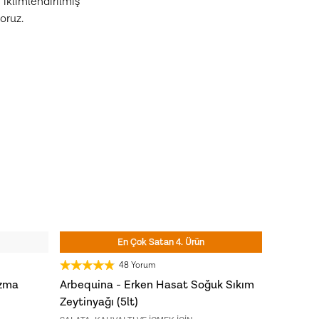
iklimlendirilmiş
Zeytinyağları
oruz.
KEŞFET
Ücretsiz Kargo
3 Al 2 Öde
YENİ HASAT
YENİ HA
En Çok Satan 4. Ürün
48 Yorum
ızma
Arbequina - Erken Hasat Soğuk Sıkım
Memecik 
Zeytinyağı (5lt)
Zeytinya
i!
Son 7 günde
753
kişi
sepetine ekledi!
Son 7 g