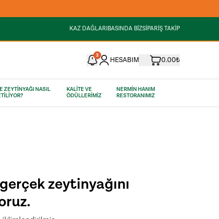
KAZ DAĞLARI
BASINDA BİZ
SİPARİŞ TAKİP
3
HESABIM
0.00₺
E ZEYTİNYAĞI NASIL
KALİTE VE
NERMİN HANIM
TİLİYOR?
ÖDÜLLERİMİZ
RESTORANIMIZ
gerçek zeytinyağını
oruz.
Çeşnili