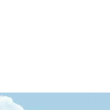
Soğuk Sıkım
Zeytinyağı
Alışverişe Başla