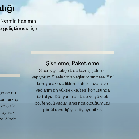
lığı
. Nermin hanımın
geliştirmesi için
Şişeleme, Paketleme
Sipariş geldikçe taze taze şişeleme
yapıyoruz. Şişelerimiz yağlarımızın tazeliğini
koruyacak özelliklere sahip. Tazelik ve
yağlarımızın yüksek kalitesi konusunda
şmanları
iddialıyız. Dünyanın en taze ve yüksek
ktan birkaç
polifenollü yağları arasında olduğumuzu
ve çelik
gönül rahatlığıyla söyleyebiliriz.
oruyarak
zeliğinde