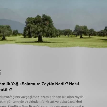
i
emlik Yağlı Salamura Zeytin Nedir? Nasıl
Sağlığı
etilir?
Zeytiny
rk mutfağının vazgeçilmez lezzetlerinden biri olan zeytin,
Son yıllar
etim yöntemiyle birbirinden farklı tat ve doku özellikleri
tüketicile
zanır. Özellikle Gemlik yağlı salamura ve kuru sele zeytin,
olmuştur. 