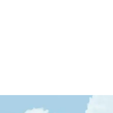
Katkısız Koruyucusuz
Kahvaltılık ve Peynirler
Alışverişe Başla