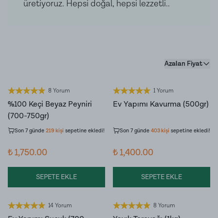
üretiyoruz. Hepsi doğal, hepsi lezzetli..
Azalan Fiyat
8 Yorum
1 Yorum
%100 Keçi Beyaz Peyniri
Ev Yapımı Kavurma (500gr)
Son 7 günde
3.928
kişi
ürünü
Son 7 günde
3.513
kişi
ürünü inceledi!
(700-750gr)
inceledi!
Son 7 günde
219
kişi
sepetine ekledi!
Son 7 günde
403
kişi
sepetine ekledi!
₺ 1,750.00
₺ 1,400.00
SEPETE EKLE
SEPETE EKLE
14 Yorum
8 Yorum