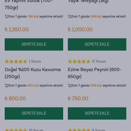
Ev Yapımı Sucuk (700-
Yayık Tereyağı (1kg)
Son 7 günde
7.866
kişi
ürünü
Son 7 günde
3.755
kişi
ürünü
750gr)
inceledi!
inceledi!
Son 7 günde
786
kişi
sepetine ekledi!
Son 7 günde
334
kişi
sepetine ekledi!
₺ 1,350.00
₺ 1,000.00
SEPETE EKLE
SEPETE EKLE
1 Yorum
17 Yorum
Doğal %100 Kuzu Kavurma
Ezine Beyaz Peyniri (600-
Son 7 günde
7.859
kişi
ürünü
Son 7 günde
5.934
kişi
ürünü
(250gr)
650gr)
inceledi!
inceledi!
Son 7 günde
691
kişi
sepetine ekledi!
Son 7 günde
539
kişi
sepetine ekledi!
₺ 800.00
₺ 750.00
SEPETE EKLE
SEPETE EKLE
10 Yorum
9 Yorum