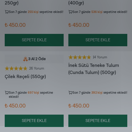
Son 7 günde
5.932
kişi
ürünü
Son 7 günde
9.413
kişi
ürünü
250gr)
(400gr)
inceledi!
inceledi!
Son 7 günde
255
kişi
sepetine ekledi!
Son 7 günde
536
kişi
sepetine ekledi!
₺ 450.00
₺ 450.00
SEPETE EKLE
SEPETE EKLE
14 Yorum
3 Al 2 Öde
İnek Sütü Teneke Tulum
26 Yorum
(Cunda Tulum) (500gr)
Çilek Reçeli (550gr)
Son 7 günde
6.398
kişi
ürünü
Son 7 günde
3.219
kişi
ürünü
inceledi!
inceledi!
Son 7 günde
697
kişi
sepetine
Son 7 günde
392
kişi
sepetine ekledi!
ekledi!
₺ 450.00
₺ 450.00
SEPETE EKLE
SEPETE EKLE