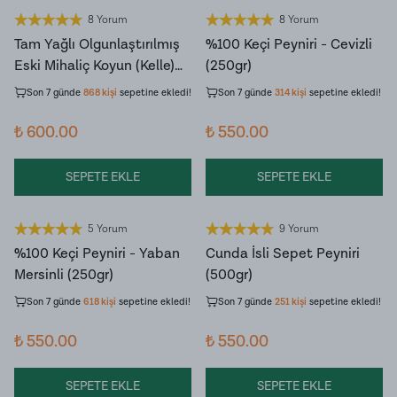
8 Yorum
8 Yorum
Tam Yağlı Olgunlaştırılmış
%100 Keçi Peyniri - Cevizli
Son 7 günde
9.539
kişi
ürünü
Son 7 günde
3.570
kişi
ürünü
Eski Mihaliç Koyun (Kelle)
(250gr)
inceledi!
inceledi!
Peyniri (500gr)
Son 7 günde
868
kişi
sepetine ekledi!
Son 7 günde
314
kişi
sepetine ekledi!
₺ 600.00
₺ 550.00
SEPETE EKLE
SEPETE EKLE
5 Yorum
9 Yorum
%100 Keçi Peyniri - Yaban
Cunda İsli Sepet Peyniri
Son 7 günde
8.476
kişi
ürünü
Son 7 günde
2.287
kişi
ürünü
Mersinli (250gr)
(500gr)
inceledi!
inceledi!
Son 7 günde
618
kişi
sepetine ekledi!
Son 7 günde
251
kişi
sepetine ekledi!
₺ 550.00
₺ 550.00
SEPETE EKLE
SEPETE EKLE