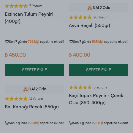
7 Yorum
3 Al 2 Öde
Erzincan Tulum Peyniri
28 Yorum
(400gr)
Ayva Reçeli (550gr)
Son 7 günde
7.631
kişi
ürünü inceledi!
Son 7 günde
8.568
kişi
ürünü
inceledi!
Son 7 günde
793
kişi
sepetine ekledi!
Son 7 günde
565
kişi
sepetine ekledi!
₺ 450.00
₺ 400.00
SEPETE EKLE
SEPETE EKLE
6 Yorum
3 Al 2 Öde
Keçi Topak Peynir - Çörek
11 Yorum
Otlu (350-400gr)
Bal Kabağı Reçeli (550gr)
Son 7 günde
4.574
kişi
ürünü
Son 7 günde
3.583
kişi
ürünü
inceledi!
inceledi!
Son 7 günde
265
kişi
sepetine ekledi!
Son 7 günde
275
kişi
sepetine ekledi!