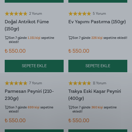
2 Yorum
5 Yorum
Doğal Antrikot Füme
Ev Yapımı Pastırma (150gr)
Son 7 günde
9.928
kişi
ürünü
Son 7 günde
2.133
kişi
ürünü inceledi!
(150gr)
inceledi!
Son 7 günde
1.151
kişi
sepetine
Son 7 günde
226
kişi
sepetine ekledi!
ekledi!
₺ 550.00
₺ 550.00
SEPETE EKLE
SEPETE EKLE
7 Yorum
11 Yorum
Parmesan Peyniri (210-
Trakya Eski Kaşar Peyniri
Son 7 günde
7.599
kişi
ürünü
Son 7 günde
9.018
kişi
ürünü
230gr)
(400gr)
inceledi!
inceledi!
Son 7 günde
699
kişi
sepetine
Son 7 günde
360
kişi
sepetine
ekledi!
ekledi!
₺ 550.00
₺ 550.00