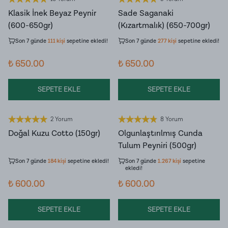
Klasik İnek Beyaz Peynir
Sade Saganaki
Son 7 günde
2.138
kişi
ürünü inceledi!
Son 7 günde
5.334
kişi
ürünü
(600-650gr)
(Kızartmalık) (650-700gr)
inceledi!
Son 7 günde
111
kişi
sepetine ekledi!
Son 7 günde
277
kişi
sepetine ekledi!
₺ 650.00
₺ 650.00
SEPETE EKLE
SEPETE EKLE
2 Yorum
8 Yorum
Doğal Kuzu Cotto (150gr)
Olgunlaştırılmış Cunda
Son 7 günde
2.335
kişi
ürünü
Son 7 günde
9.906
kişi
ürünü
Tulum Peyniri (500gr)
inceledi!
inceledi!
Son 7 günde
184
kişi
sepetine ekledi!
Son 7 günde
1.267
kişi
sepetine
ekledi!
₺ 600.00
₺ 600.00
SEPETE EKLE
SEPETE EKLE