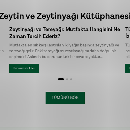
Zeytin ve Zeytinyağı Kütüphanes
Zeytinyağı ve Tereyağı: Mutfakta Hangisini Ne
T
Zaman Tercih Ederiz?
İ
F
Mutfakta en sık karşılaştırılan iki yağın başında zeytinyağı ve
Tü
rın
tereyağı gelir. Peki tereyağı mı zeytinyağı mı daha doğru bir
pe
seçimdir? Aslında bu sorunun tek bir cevabı yoktur.
bi
Hazırlanan yemeğin türü, istenen aroma ve pişirme yöntemi,
ka
k
hangi yağın daha uygun olduğunu belirler.
pe
Devamını Oku
ür
ayr
TÜMÜNÜ GÖR