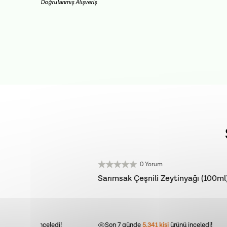
Doğrulanmış Alışveriş
0 Yorum
YENİ HASAT
YENİ HA
Sarımsak Çeşnili Zeytinyağı (100ml)
Premium 
Sızma Zey
i!
Son 7 günde
5.341
kişi
ürünü inceledi!
Son 7 gü