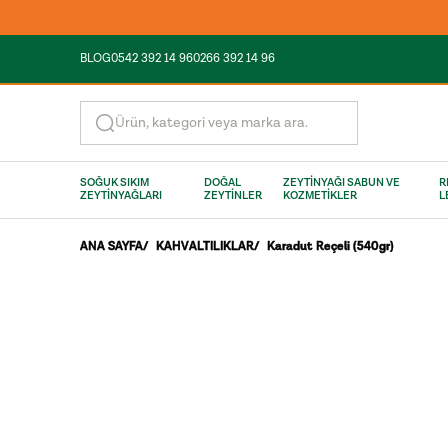
BLOG
0542 392 14 96
0266 392 14 96
Ürün, kategori veya marka ara.
SOĞUK SIKIM
DOĞAL
ZEYTİNYAĞI SABUN VE
R
ZEYTİNYAĞLARI
ZEYTİNLER
KOZMETİKLER
L
ANA SAYFA
/
KAHVALTILIKLAR
/
Karadut Reçeli (540gr)