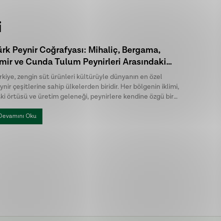
i
ürk Peynir Coğrafyası: Mihaliç, Bergama,
Edremit
zmir ve Cunda Tulum Peynirleri Arasındaki
Fermant
arklar
rkiye, zengin süt ürünleri kültürüyle dünyanın en özel
Kahvaltı s
ynir çeşitlerine sahip ülkelerden biridir. Her bölgenin iklimi,
zeytin, d
tki örtüsü ve üretim geleneği, peynirlere kendine özgü bir
sevilen ze
rakter kazandırır. Türk peynirleri arasında öne çıkan Mihaliç
Körfezi'nd
yniri, Bergama Tulum, İzmir Tulum ve Cunda Tulum ise hem
çizik zeyt
Devamını Oku
Devamını
etim yöntemleri hem de lezzet profilleriyle birbirinden
ve karakter
ılır.