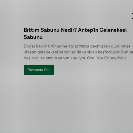
Bıttım Sabunu Nedir? Antep'in Geleneksel
Sabunu
Doğal bakım ürünlerine ilgi arttıkça geçmişten günümüze
ulaşan geleneksel sabunlar da yeniden keşfediliyor. Bunla
başında ise bıttım sabunu geliyor. Özellikle Güneydoğu
Anadolu Bölgesi'nde uzun yıllardır üretilen bu özel sabun,
doğal içeriği ve sade üretim yöntemiyle dikkat çekiyor. Hal
Devamını Oku
arasında menengiç sabunu ya da Antep sabunu olarak da
bilinen bıttım sabunu, kimyasal katkılardan uzak , hem cilt
hem de saç bakımında tercih edilen geleneksel sabunlar
arasında yer alıyor.