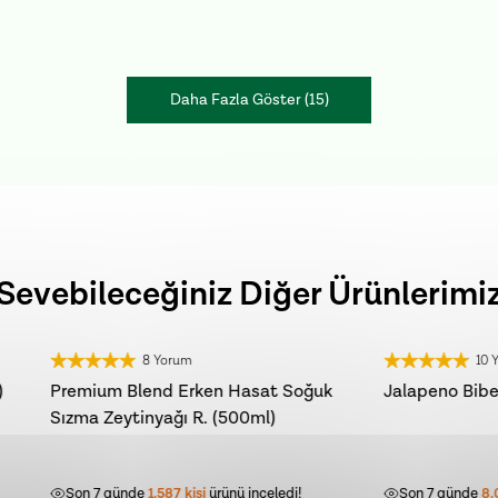
Daha Fazla Göster
(
15
)
Sevebileceğiniz Diğer Ürünlerimi
8 Yorum
10 Yorum
SAT
Blend Erken Hasat Soğuk
Jalapeno Biber Turşusu (450g
tinyağı R. (500ml)
nde
1.587
kişi
ürünü inceledi!
Son 7 günde
8.095
kişi
ürünü incele