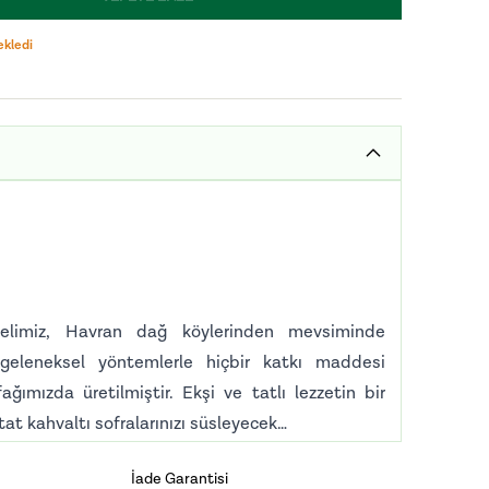
ekledi
elimiz, Havran dağ köylerinden mevsiminde
geleneksel yöntemlerle hiçbir katkı maddesi
ğımızda üretilmiştir. Ekşi ve tatlı lezzetin bir
at kahvaltı sofralarınızı süsleyecek…
lık, serin ve nemsiz ortamda saklamanızı tavsiye
İade Garantisi