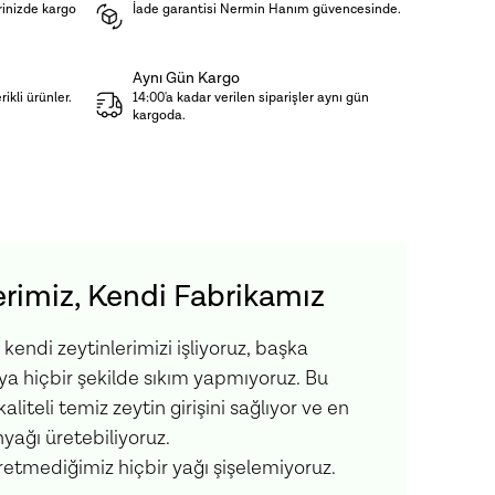
rinizde kargo
İade garantisi Nermin Hanım güvencesinde.
oğukta muhafaza edilmelidir.
r, Limon Suyu
Aynı Gün Kargo
ikli ürünler.
14:00'a kadar verilen siparişler aynı gün
kargoda.
rimiz, Kendi Fabrikamız
endi zeytinlerimizi işliyoruz, başka
ıya hiçbir şekilde sıkım yapmıyoruz. Bu
liteli temiz zeytin girişini sağlıyor ve en
yağı üretebiliyoruz.
etmediğimiz hiçbir yağı şişelemiyoruz.