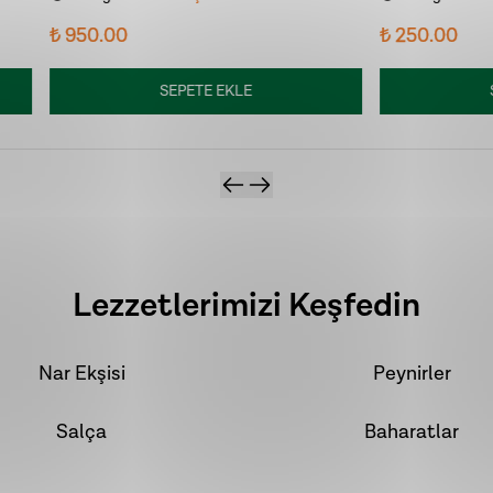
nde
165
kişi
sepetine ekledi!
Son 7 günde
955
kişi
sepetine ekled
0
₺ 250.00
SEPETE EKLE
SEPETE EKLE
Lezzetlerimizi Keşfedin
Nar Ekşisi
Peynirler
Salça
Baharatlar