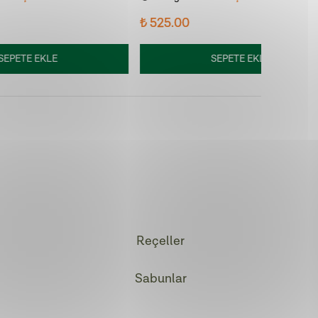
i!
Son 7 günde
212
kişi
sepetine ekledi!
Son 7 g
₺ 525.00
₺ 225.0
SEPETE EKLE
Reçeller
Sabunlar