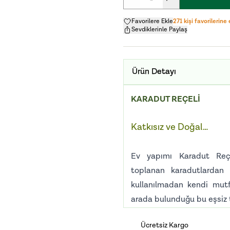
Favorilere Ekle
271 kişi favorilerine 
Sevdiklerinle Paylaş
Ürün Detayı
KARADUT REÇELİ
Katkısız ve Doğal…
Ev yapımı Karadut Reç
toplanan karadutlardan 
kullanılmadan kendi mutfa
arada bulunduğu bu eşsiz t
Muhafaza Koşulları:
Ücretsiz Kargo
Karan