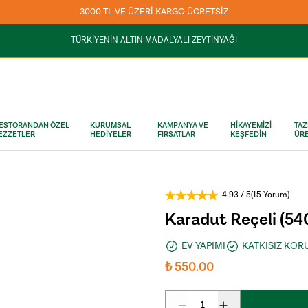
ZEYTİNLİĞİMİZİN BEREKETLİ FIRSATLARINI
HEMEN KEŞFEDİN
TÜRKİYENİN ALTIN MADALYALI ZEYTİNYAĞI
ESTORANDAN ÖZEL
KURUMSAL
KAMPANYA VE
HİKAYEMİZİ
TAZ
EZZETLER
HEDİYELER
FIRSATLAR
KEŞFEDİN
ÜRE
4.93
/ 5
(
15 Yorum
)
Karadut Reçeli (54
EV YAPIMI
KATKISIZ KO
₺ 550.00
1