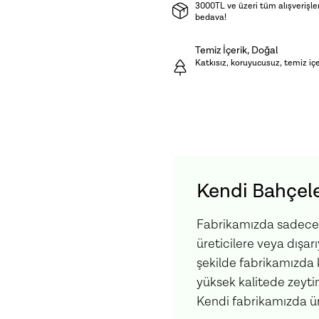
3000TL ve üzeri tüm alışverişle
ederiz. Açıldıktan sonra s
bedava!
Ürün İçeriği:
Temiz İçerik, Doğal
Karadut, Şeke
Katkısız, koruyucusuz, temiz içer
Kendi Bahçele
Fabrikamızda sadece k
üreticilere veya dışar
şekilde fabrikamızda ka
yüksek kalitede zeytin
Kendi fabrikamızda ür