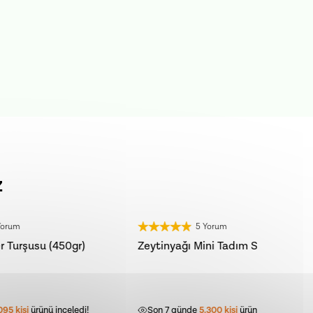
z
5 Yorum
YENİ HASAT
r)
Zeytinyağı Mini Tadım Seti (6x20ml)
Zeytinya
di!
Son 7 günde
5.300
kişi
ürünü inceledi!
Son 7 g