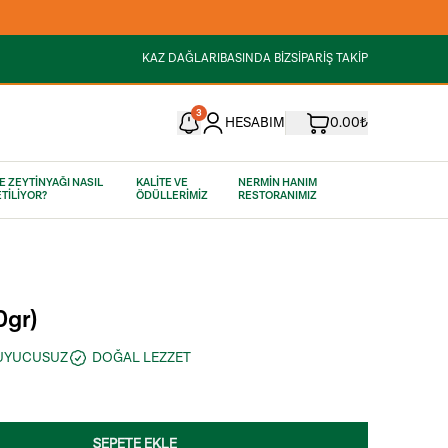
KAZ DAĞLARI
BASINDA BİZ
SİPARİŞ TAKİP
3
HESABIM
0.00₺
E ZEYTİNYAĞI NASIL
KALİTE VE
NERMİN HANIM
TİLİYOR?
ÖDÜLLERİMİZ
RESTORANIMIZ
0gr)
RUYUCUSUZ
DOĞAL LEZZET
SEPETE EKLE