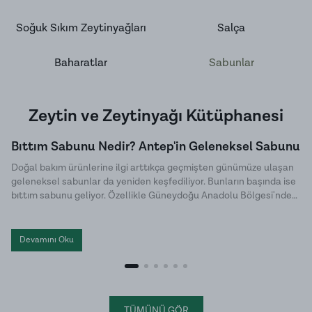
Soğuk Sıkım Zeytinyağları
Salça
Baharatlar
Sabunlar
Zeytin ve Zeytinyağı Kütüphanesi
Bıttım Sabunu Nedir? Antep'in Geleneksel Sabunu
Doğal bakım ürünlerine ilgi arttıkça geçmişten günümüze ulaşan
geleneksel sabunlar da yeniden keşfediliyor. Bunların başında ise
bıttım sabunu geliyor. Özellikle Güneydoğu Anadolu Bölgesi'nde
uzun yıllardır üretilen bu özel sabun, doğal içeriği ve sade üretim
yöntemiyle dikkat çekiyor. Halk arasında menengiç sabunu ya da
Antep sabunu olarak da bilinen bıttım sabunu, kimyasal
Devamını Oku
katkılardan uzak , hem cilt hem de saç bakımında tercih edilen
geleneksel sabunlar arasında yer alıyor.
TÜMÜNÜ GÖR