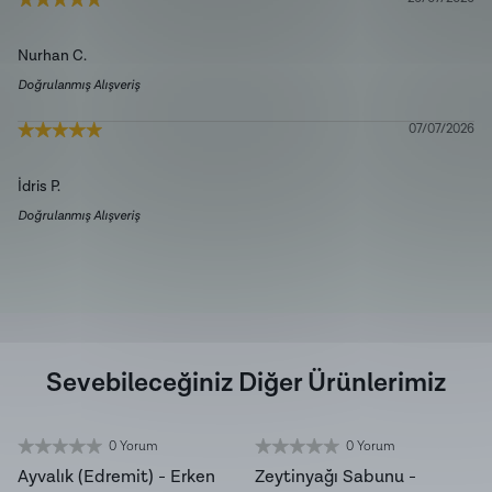
Nurhan
C.
Doğrulanmış Alışveriş
07/07/2026
İdris
P.
Doğrulanmış Alışveriş
Sevebileceğiniz Diğer Ürünlerimiz
0 Yorum
0 Yorum
YENİ HASAT
Ayvalık (Edremit) - Erken
Zeytinyağı Sabunu -