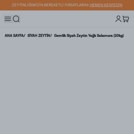
ZEYTİNLİĞİMİZİN BEREKETLİ FIRSATLARINI
HEMEN KEŞFEDİN
ANA SAYFA
/
SİYAH ZEYTİN
/
Gemlik Siyah Zeytin Yağlı Salamura (10kg)