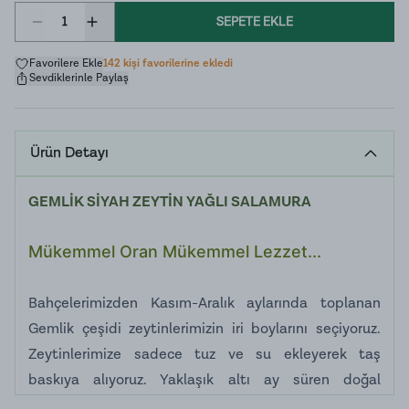
1
SEPETE EKLE
Favorilere Ekle
142 kişi favorilerine ekledi
Sevdiklerinle Paylaş
Ürün Detayı
GEMLİK SİYAH ZEYTİN YAĞLI SALAMURA
Mükemmel Oran Mükemmel Lezzet...
Bahçelerimizden Kasım-Aralık aylarında toplanan
Gemlik çeşidi zeytinlerimizin iri boylarını seçiyoruz.
Zeytinlerimize sadece tuz ve su ekleyerek taş
baskıya alıyoruz. Yaklaşık altı ay süren doğal
olgunlaşma süreci boyunca hiçbir koruyucu katkı