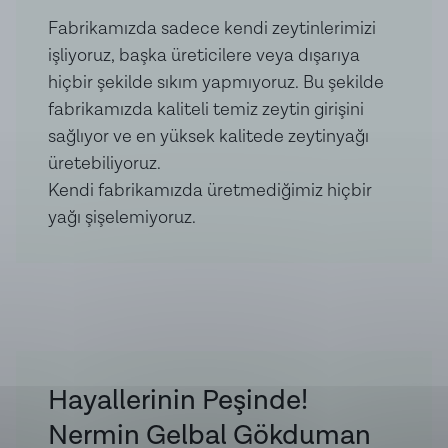
muhafaza etmenizi tavsiye ederiz. Haftada 1 kez
Fabrikamızda sadece kendi zeytinlerimizi
ambalajı ters düz çevirerek içindeki zeytinyağının
işliyoruz, başka üreticilere veya dışarıya
tüm zeytinlere temasını sağlayabilirsiniz.
hiçbir şekilde sıkım yapmıyoruz. Bu şekilde
fabrikamızda kaliteli temiz zeytin girişini
Kullanım Önerisi:
10 kilogramlık teneke zeytin almayı
sağlıyor ve en yüksek kalitede zeytinyağı
düşünüyorsanız ve bu miktarı kısa bir süre içinde
üretebiliyoruz.
Kendi fabrikamızda üretmediğimiz hiçbir
tüketmeyecekseniz, zeytinlerin bozulmaması için
yağı şişelemiyoruz.
küçük cam kavanozlara bölerek buzdolabında
saklamanızı tavsiye ederiz. Her kullanımda tenekenin
kapağını açmak, zeytinin hava ile temas etmesine
neden olur. Bu durum zamanla zeytinlerin
yumuşamasına, lezzet kaybına ve bozulmaya yol
açabilir.
Hayallerinin Peşinde!
Ürün içeriği:
Sofralık Doğal Salamura Siyah Zeytin,
Nermin Gelbal Gökduman
Tuz, Bitkisel Yağ (Mısır Yağı), Zeytinyağı