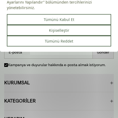
Kampanya ve indirimlerden ilk siz haberdar olun
Gönder
Kampanya ve duyurular hakkında e-posta almak istiyorum.
KURUMSAL
KATEGORİLER