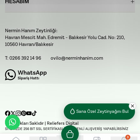
HESABIM
Nermin Hanım Zeytinliği:
Havran Mescit Mah. Edremit - Balıkesir Yolu Cad. No: 210,
10560 Havran/Balıkesir
T: 0266 392 14 96
ovilo@nerminhanim.com
Sana Özel Zeytinyağını Bul
Tüm Hakları Saklıdır
| Reliefers Digital
SİTEMİZDE 256 BIT SSL SERTİFİKASI İLE GÜVENLİ ALIŞVERİŞ YAPABİLİRSİNİZ
3