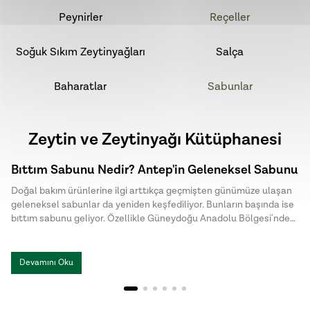
Peynirler
Reçeller
Soğuk Sıkım Zeytinyağları
Salça
Baharatlar
Sabunlar
Zeytin ve Zeytinyağı Kütüphanesi
Bıttım Sabunu Nedir? Antep'in Geleneksel Sabunu
Doğal bakım ürünlerine ilgi arttıkça geçmişten günümüze ulaşan
geleneksel sabunlar da yeniden keşfediliyor. Bunların başında ise
bıttım sabunu geliyor. Özellikle Güneydoğu Anadolu Bölgesi'nde
uzun yıllardır üretilen bu özel sabun, doğal içeriği ve sade üretim
yöntemiyle dikkat çekiyor. Halk arasında menengiç sabunu ya da
Antep sabunu olarak da bilinen bıttım sabunu, kimyasal
Devamını Oku
katkılardan uzak , hem cilt hem de saç bakımında tercih edilen
geleneksel sabunlar arasında yer alıyor.