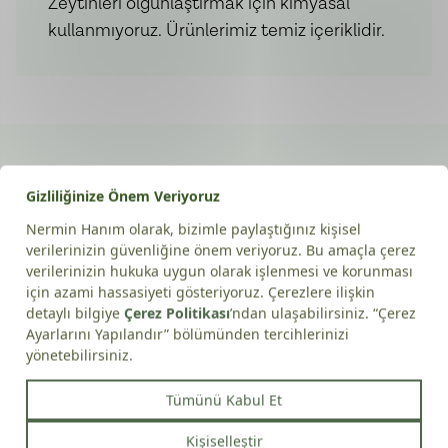
Zeytinleri olgunlaştırmak için kimyasal
kullanmıyoruz. Ürünlerimiz temiz içeriklidir.
Yorumlar
Yorum Ekle
Henüz yorum bulunmamaktadır
Sevebileceğiniz Diğer Ürünlerimiz
9 Yorum
0 Yorum