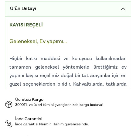
Ürün Detayı
KAYISI REÇELİ
Geleneksel, Ev yapımı...
Hiçbir katkı maddesi ve koruyucu kullanılmadan
tamamen geleneksel yöntemlerle ürettiğimiz ev
yapımı kayısı reçelimiz doğal bir tat arayanlar için en
güzel seçeneklerden biridir. Kahvaltılarda, tatlılarda
ve dondurmalarla birlikte tüketebilirsiniz
.
Ücretsiz Kargo
3000TL ve üzeri tüm alışverişlerinizde kargo bedava!
Muhafaza Koşulları:
Karanlık, serin ve nemsiz
ortamda saklamanızı tavsiye ederiz. Açıldıktan sonra
İade Garantisi
İade garantisi Nermin Hanım güvencesinde.
soğukta muhafaza edilmelidir.