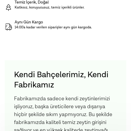
Temiz İçerik, Doğal
Ürün İçeriği:
Kayısı, Şeker, Limon Suyu
Katkısız, koruyucusuz, temiz içerikli ürünler.
Aynı Gün Kargo
14:00'a kadar verilen siparişler aynı gün kargoda.
Kendi Bahçelerimiz, Kendi
Fabrikamız
Fabrikamızda sadece kendi zeytinlerimizi
işliyoruz, başka üreticilere veya dışarıya
hiçbir şekilde sıkım yapmıyoruz. Bu şekilde
fabrikamızda kaliteli temiz zeytin girişini
sağlıyor ve en yüksek kalitede zeytinyağı