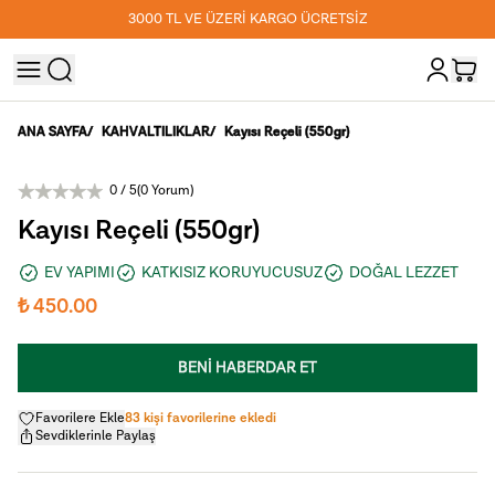
3000 TL VE ÜZERİ KARGO ÜCRETSİZ
ANA SAYFA
/
KAHVALTILIKLAR
/
Kayısı Reçeli (550gr)
0
/ 5
(
0 Yorum
)
Kayısı Reçeli (550gr)
EV YAPIMI
KATKISIZ KORUYUCUSUZ
DOĞAL LEZZET
₺ 450.00
BENİ HABERDAR ET
Favorilere Ekle
83 kişi favorilerine ekledi
Sevdiklerinle Paylaş