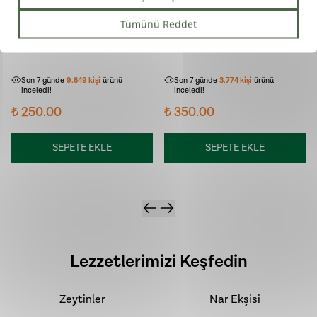
Sade Erişte (500gr)
Zeytinyağlı El ve Vücut
Kremi (100ml)
Son 7 günde
453
kişi
sepetine ekledi!
Son 7 günde
449
kişi
sepetine ekledi!
Son 7 günde
9.849
kişi
ürünü
Son 7 günde
3.774
kişi
ürünü
inceledi!
inceledi!
₺ 250.00
₺ 350.00
SEPETE EKLE
SEPETE EKLE
Lezzetlerimizi Keşfedin
Zeytinler
Nar Ekşisi