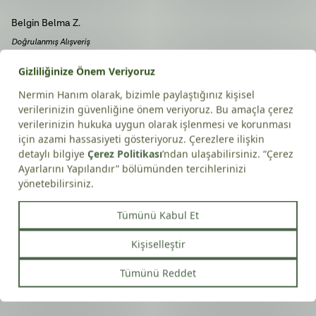
Belgin Belma
Z.
Doğrulanmış Alışveriş
25/03/2026
Dilşat
F.
Doğrulanmış Alışveriş
18/03/2026
Ekrem
K.
Doğrulanmış Alışveriş
14/02/2026
Serap
Ş.
Doğrulanmış Alışveriş