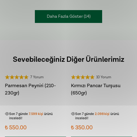
Daha Fazla Göster
(
14
)
Sevebileceğiniz Diğer Ürünlerimiz
7 Yorum
10 Yorum
Parmesan Peyniri (210-
Kırmızı Pancar Turşusu
230gr)
(650gr)
Son 7 günde
699
kişi
sepetine
Son 7 günde
144
kişi
sepetine ekledi!
ekledi!
Son 7 günde
7.599
kişi
ürünü
Son 7 günde
2.098
kişi
ürünü
inceledi!
inceledi!
₺ 550.00
₺ 350.00