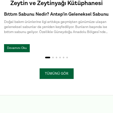
Zeytin ve Zeytinyağı Kütüphanesi
Bıttım Sabunu Nedir? Antep'in Geleneksel Sabunu
Doğal bakım ürünlerine ilgi arttıkça geçmişten günümüze ulaşan
geleneksel sabunlar da yeniden keşfediliyor. Bunların başında ise
bıttım sabunu geliyor. Özellikle Güneydoğu Anadolu Bölgesi'nde
uzun yıllardır üretilen bu özel sabun, doğal içeriği ve sade üretim
yöntemiyle dikkat çekiyor. Halk arasında menengiç sabunu ya da
Antep sabunu olarak da bilinen bıttım sabunu, kimyasal
Devamını Oku
katkılardan uzak , hem cilt hem de saç bakımında tercih edilen
geleneksel sabunlar arasında yer alıyor.
TÜMÜNÜ GÖR