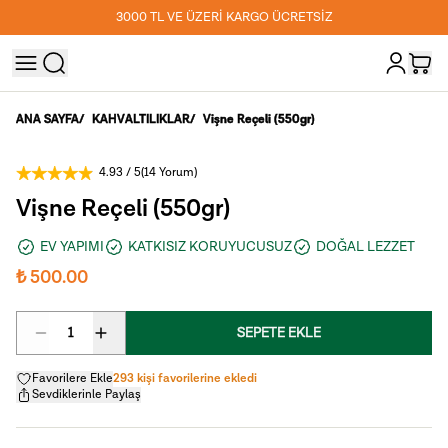
3000 TL VE ÜZERİ KARGO ÜCRETSİZ
ANA SAYFA
/
KAHVALTILIKLAR
/
Vişne Reçeli (550gr)
4.93
/ 5
(
14 Yorum
)
Vişne Reçeli (550gr)
EV YAPIMI
KATKISIZ KORUYUCUSUZ
DOĞAL LEZZET
₺ 500.00
1
SEPETE EKLE
Favorilere Ekle
293 kişi favorilerine ekledi
Sevdiklerinle Paylaş