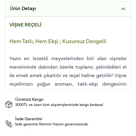
Ürün Detayı
VİŞNE REÇELİ
Hem Tatlı, Hem Ekşi ; Kusursuz Dengeli!
Yazın en lezzetli meyvelerinden biri olan vişneler
mevsiminde dalından özenle toplanır, çekirdekleri el
ile emek emek çıkartılır ve reçel haline getirilir! Vişne
reçelimizin yoğun aroması, tatlı-ekşi dengesinin
mükemmel uyumu ile damağınızda unutulmaz bir tat
Ücretsiz Kargo
bırakacak! Hiçbir katkı maddesi kullanılmadan
3000TL ve üzeri tüm alışverişlerinizde kargo bedava!
ürettiğimiz reçelimiz kahvaltılarınıza ve tatlılarınıza
lezzetli bir alternatif sunar.
İade Garantisi
İade garantisi Nermin Hanım güvencesinde.