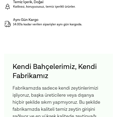
Temiz İçerik, Doğal
Muhafaza Koşulları:
Karanlık, serin ve nemsiz
Katkısız, koruyucusuz, temiz içerikli ürünler.
ortamda saklamanızı tavsiye ederiz. Açıldıktan sonra
Aynı Gün Kargo
soğukta muhafaza edilmelidir.
14:00'a kadar verilen siparişler aynı gün kargoda.
Ürün İçeriği:
Vişne, Şeker, Limon Suyu
Kendi Bahçelerimiz, Kendi
Fabrikamız
Fabrikamızda sadece kendi zeytinlerimizi
işliyoruz, başka üreticilere veya dışarıya
hiçbir şekilde sıkım yapmıyoruz. Bu şekilde
fabrikamızda kaliteli temiz zeytin girişini
sağlıyor ve en yüksek kalitede zeytinyağı