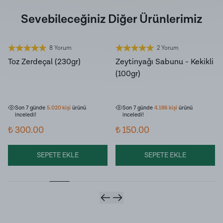
Sevebileceğiniz Diğer Ürünlerimiz
8 Yorum
2 Yorum
Toz Zerdeçal (230gr)
Zeytinyağı Sabunu - Kekikli
(100gr)
Son 7 günde
251
kişi
sepetine ekledi!
Son 7 günde
385
kişi
sepetine ekledi!
Son 7 günde
5.020
kişi
ürünü
Son 7 günde
4.186
kişi
ürünü
inceledi!
inceledi!
₺ 300.00
₺ 150.00
SEPETE EKLE
SEPETE EKLE