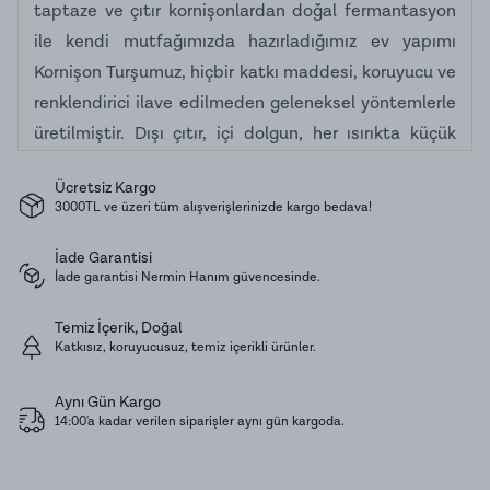
taptaze ve çıtır kornişonlardan doğal fermantasyon
ile kendi mutfağımızda hazırladığımız ev yapımı
Kornişon Turşumuz, hiçbir katkı maddesi, koruyucu ve
renklendirici ilave edilmeden geleneksel yöntemlerle
üretilmiştir. Dışı çıtır, içi dolgun, her ısırıkta küçük
ama etkili tat! Titizlikle ürettiğimiz doğal kornişon
Ücretsiz Kargo
turşumuz sofralarınıza tazelik katacak! Yemeklerin
3000TL ve üzeri tüm alışverişlerinizde kargo bedava!
yanına, burger ve sandviçlerle, salatalarda,
mezelerde, her çeşit ürün ile harika uyum
İade Garantisi
İade garantisi Nermin Hanım güvencesinde.
sağlayacaktır.
Temiz İçerik, Doğal
Muhafaza Koşulları:
Karanlık, serin ve nemsiz
Katkısız, koruyucusuz, temiz içerikli ürünler.
ortamda ağzı kapalı olarak saklamanızı tavsiye
Aynı Gün Kargo
ederiz. Açıldıktan sonra soğukta muhafaza
14:00'a kadar verilen siparişler aynı gün kargoda.
edilmelidir.