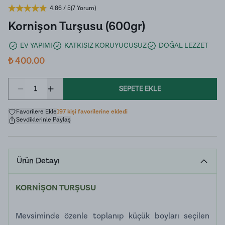
4.86
/ 5
(
7 Yorum
)
Kornişon Turşusu (600gr)
EV YAPIMI
KATKISIZ KORUYUCUSUZ
DOĞAL LEZZET
₺ 400.00
1
SEPETE EKLE
Favorilere Ekle
197 kişi favorilerine ekledi
Sevdiklerinle Paylaş
Ürün Detayı
KORNİŞON TURŞUSU
Mevsiminde özenle toplanıp küçük boyları seçilen