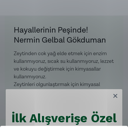
Hayallerinin Peşinde!
Nermin Gelbal Gökduman
Zeytinden cok yağ elde etmek için enzim
kullanmıyoruz, sıcak su kullanmıyoruz, lezzet
ve kokuyu değiştirmek için kimyasallar
kullanmıyoruz.
Zeytinleri olgunlaştırmak için kimyasal
kullanmıyoruz. Ürünlerimiz temiz içeriklidir.
İlk Alışverişe Özel