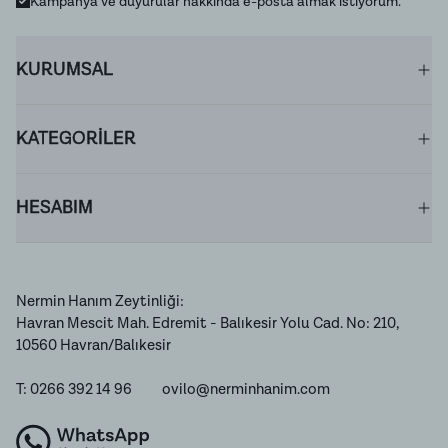
Kampanya ve duyurular hakkında e-posta almak istiyorum.
KURUMSAL
KATEGORİLER
HESABIM
Nermin Hanım Zeytinliği:
Havran Mescit Mah. Edremit - Balıkesir Yolu Cad. No: 210,
10560 Havran/Balıkesir
T: 0266 392 14 96
ovilo@nerminhanim.com