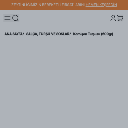
ZEYTİNLİĞİMİZİN BEREKETLİ FIRSATLARINI
HEMEN KEŞFEDİN
ANA SAYFA
/
SALÇA, TURŞU VE SOSLAR
/
Kornişon Turşusu (600gr)