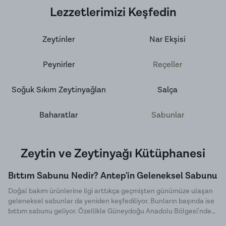
Lezzetlerimizi Keşfedin
Zeytinler
Nar Ekşisi
Peynirler
Reçeller
Soğuk Sıkım Zeytinyağları
Salça
Baharatlar
Sabunlar
Zeytin ve Zeytinyağı Kütüphanesi
Bıttım Sabunu Nedir? Antep'in Geleneksel Sabunu
Doğal bakım ürünlerine ilgi arttıkça geçmişten günümüze ulaşan
geleneksel sabunlar da yeniden keşfediliyor. Bunların başında ise
bıttım sabunu geliyor. Özellikle Güneydoğu Anadolu Bölgesi'nde
uzun yıllardır üretilen bu özel sabun, doğal içeriği ve sade üretim