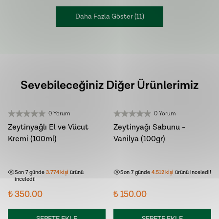
Daha Fazla Göster
(
11
)
Sevebileceğiniz Diğer Ürünlerimiz
0 Yorum
0 Yorum
Zeytinyağlı El ve Vücut
Zeytinyağı Sabunu -
Kremi (100ml)
Vanilya (100gr)
Son 7 günde
449
kişi
sepetine ekledi!
Son 7 günde
243
kişi
sepetine ekledi!
Son 7 günde
3.774
kişi
ürünü
Son 7 günde
4.512
kişi
ürünü inceledi!
inceledi!
₺ 350.00
₺ 150.00