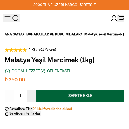
3000 TL VE ÜZERİ KARGO ÜCRETSİZ
ANA SAYFA
/
BAHARATLAR VE KURU GIDALAR
/
Malatya Yeşil Mercimek (1kg
4.73
/ 5
(
11 Yorum
)
Malatya Yeşil Mercimek (1kg)
DOĞAL LEZZET
GELENEKSEL
₺ 250.00
1
SEPETE EKLE
Favorilere Ekle
94 kişi favorilerine ekledi
Sevdiklerinle Paylaş