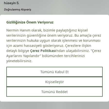
hüseyin
S.
Doğrulanmış Alışveriş
04/06/2026
Sergen
A.
Doğrulanmış Alışveriş
05/04/2026
koray
y.
Doğrulanmış Alışveriş
25/03/2026
SERPİL
M.
Doğrulanmış Alışveriş