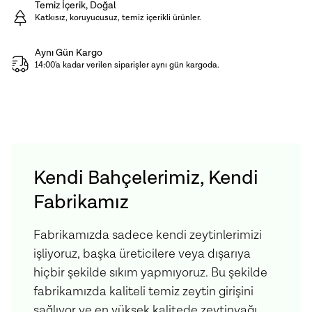
ortamda ağzı kapalı olarak saklamanızı tavsiye
Temiz İçerik, Doğal
Katkısız, koruyucusuz, temiz içerikli ürünler.
ederiz.
Aynı Gün Kargo
Ürün İçeriği:
Yeşil Mercimek
14:00'a kadar verilen siparişler aynı gün kargoda.
Kendi Bahçelerimiz, Kendi
Fabrikamız
Fabrikamızda sadece kendi zeytinlerimizi
işliyoruz, başka üreticilere veya dışarıya
hiçbir şekilde sıkım yapmıyoruz. Bu şekilde
fabrikamızda kaliteli temiz zeytin girişini
sağlıyor ve en yüksek kalitede zeytinyağı