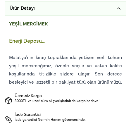
Ürün Detayı
YEŞİL MERCİMEK
Enerji Deposu…
Malatya'nın kıraç topraklarında yetişen yerli tohum
yeşil mercimeğimiz, özenle seçilir ve üstün kalite
koşullarında titizlikle sizlere ulaşır! Son derece
besleyici ve lezzetli bir bakliyat türü olan ürünümüzü,
salatalarda, çorbalarda, pilavlarda, köftelerde ve
Ücretsiz Kargo
çeşitli yemeklerde tercih edebilirsiniz. Her tarife
3000TL ve üzeri tüm alışverişlerinizde kargo bedava!
benzersiz bir tat katacak!
İade Garantisi
İade garantisi Nermin Hanım güvencesinde.
Muhafaza Koşulları:
Karanlık, serin ve nemsiz