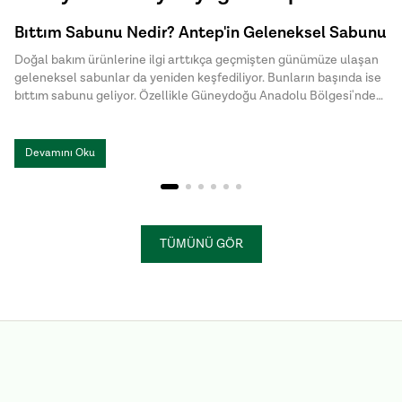
Bıttım Sabunu Nedir? Antep'in Geleneksel Sabunu
Doğal bakım ürünlerine ilgi arttıkça geçmişten günümüze ulaşan
geleneksel sabunlar da yeniden keşfediliyor. Bunların başında ise
bıttım sabunu geliyor. Özellikle Güneydoğu Anadolu Bölgesi'nde
uzun yıllardır üretilen bu özel sabun, doğal içeriği ve sade üretim
yöntemiyle dikkat çekiyor. Halk arasında menengiç sabunu ya da
Antep sabunu olarak da bilinen bıttım sabunu, kimyasal
Devamını Oku
katkılardan uzak , hem cilt hem de saç bakımında tercih edilen
geleneksel sabunlar arasında yer alıyor.
TÜMÜNÜ GÖR