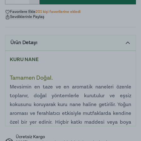
Favorilere Ekle
201 kişi favorilerine ekledi
Sevdiklerinle Paylaş
Ürün Detayı
KURU NANE
Tamamen Doğal.
Mevsimin en taze ve en aromatik naneleri özenle
toplanır, doğal yöntemlerle kurutulur ve eşsiz
kokusunu koruyarak kuru nane haline getirilir. Yoğun
aroması ve ferahlatıcı etkisiyle mutfaklarda kendine
özel bir yer edinir. Hiçbir katkı maddesi veya boya
kullanılmadan hazırladığımız kuru nanemizi çeşitli
Ücretsiz Kargo
yemeklerde, mezelerde, çorbalarda gönül rahatlığıyla