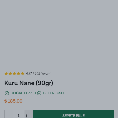
4.77
/ 5
(
13 Yorum
)
Kuru Nane (90gr)
DOĞAL LEZZET
GELENEKSEL
₺ 185.00
1
SEPETE EKLE