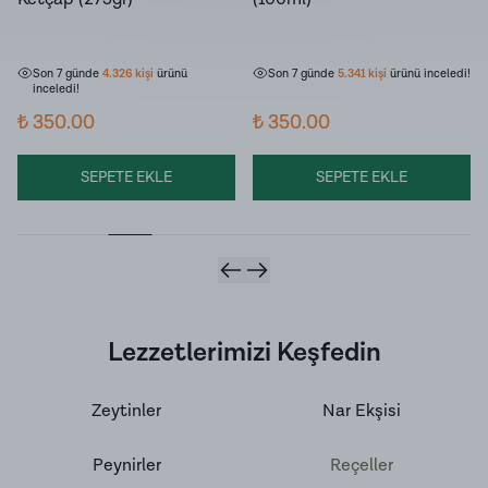
Son 7 günde
341
kişi
sepetine ekledi!
Son 7 günde
363
kişi
sepetine ekledi!
Son 7 günde
4.326
kişi
ürünü
Son 7 günde
5.341
kişi
ürünü inceledi!
inceledi!
₺ 350.00
₺ 350.00
SEPETE EKLE
SEPETE EKLE
Lezzetlerimizi Keşfedin
Zeytinler
Nar Ekşisi
Peynirler
Reçeller