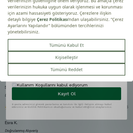
indirim!
Tek kelimeyle harika kokusu tadı bambaşka
İndirim Kodu:
ilkadim10
Seda
B.
Doğrulanmış Alışveriş
Not:
İndirim kodları mevcut kampanyalar ile birlikte
22/07/2026
kullanılamaz ve Kampanya ve Fırsatlar kategorisindeki
ürünlerde geçerli değildir.
Tuğçe
K.
Doğrulanmış Alışveriş
Telefon
04/06/2026
Kullanım Koşullarını kabul ediyorum
Sevin
K.
Kayıt Ol
Doğrulanmış Alışveriş
E-posta adresinizi girerek pazarlama ve tanıtım ile ilgili iletişim almayı kabul
13/05/2026
edersiniz ve Gizlilik Politikamızı okuduğunuzu ve kabul ettiğinizi onaylarsınız.
Esra
K.
Doğrulanmış Alışveriş