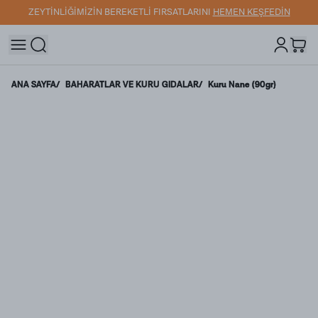
ZEYTİNLİĞİMİZİN BEREKETLİ FIRSATLARINI
HEMEN KEŞFEDİN
ANA SAYFA
/
BAHARATLAR VE KURU GIDALAR
/
Kuru Nane (90gr)