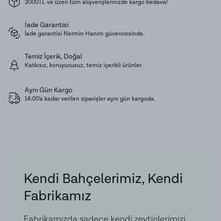
3000TL ve üzeri tüm alışverişlerinizde kargo bedava!
tercih edebilirsiniz. Sadece yemeklerinize değil, aynı
zamanda ev yapımı bitkisel çay karışımlarınıza da
İade Garantisi
İade garantisi Nermin Hanım güvencesinde.
eşsiz bir lezzet ve ferahlık katmak için idealdir.
Temiz İçerik, Doğal
Katkısız, koruyucusuz, temiz içerikli ürünler.
Muhafaza Koşulları:
Karanlık, serin ve nemsiz
ortamda ağzı kapalı olarak saklamanızı tavsiye
Aynı Gün Kargo
ederiz.
14:00'a kadar verilen siparişler aynı gün kargoda.
Ürün İçeriği:
Kuru Nane
Kendi Bahçelerimiz, Kendi
Fabrikamız
Fabrikamızda sadece kendi zeytinlerimizi