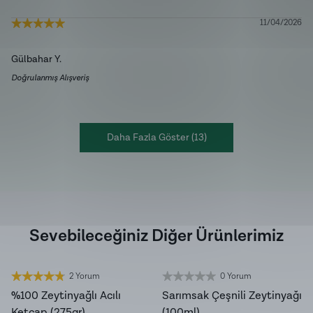
11/04/2026
Gülbahar
Y.
Doğrulanmış Alışveriş
Daha Fazla Göster
(
13
)
Sevebileceğiniz Diğer Ürünlerimiz
2 Yorum
0 Yorum
YENİ HASAT
%100 Zeytinyağlı Acılı
Sarımsak Çeşnili Zeytinyağı
Ketçap (275gr)
(100ml)