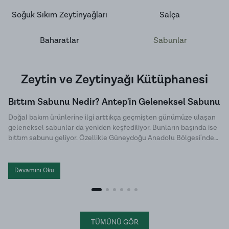
Soğuk Sıkım Zeytinyağları
Salça
Baharatlar
Sabunlar
Zeytin ve Zeytinyağı Kütüphanesi
Bıttım Sabunu Nedir? Antep'in Geleneksel Sabunu
Doğal bakım ürünlerine ilgi arttıkça geçmişten günümüze ulaşan
geleneksel sabunlar da yeniden keşfediliyor. Bunların başında ise
bıttım sabunu geliyor. Özellikle Güneydoğu Anadolu Bölgesi'nde
uzun yıllardır üretilen bu özel sabun, doğal içeriği ve sade üretim
yöntemiyle dikkat çekiyor. Halk arasında menengiç sabunu ya da
Antep sabunu olarak da bilinen bıttım sabunu, kimyasal
Devamını Oku
katkılardan uzak , hem cilt hem de saç bakımında tercih edilen
geleneksel sabunlar arasında yer alıyor.
TÜMÜNÜ GÖR