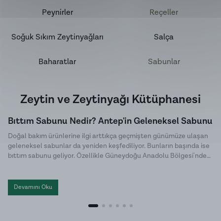
Peynirler
Reçeller
Soğuk Sıkım Zeytinyağları
Salça
Baharatlar
Sabunlar
Zeytin ve Zeytinyağı Kütüphanesi
Bıttım Sabunu Nedir? Antep'in Geleneksel Sabunu
Doğal bakım ürünlerine ilgi arttıkça geçmişten günümüze ulaşan
geleneksel sabunlar da yeniden keşfediliyor. Bunların başında ise
bıttım sabunu geliyor. Özellikle Güneydoğu Anadolu Bölgesi'nde
uzun yıllardır üretilen bu özel sabun, doğal içeriği ve sade üretim
yöntemiyle dikkat çekiyor. Halk arasında menengiç sabunu ya da
Antep sabunu olarak da bilinen bıttım sabunu, kimyasal
Devamını Oku
katkılardan uzak , hem cilt hem de saç bakımında tercih edilen
geleneksel sabunlar arasında yer alıyor.