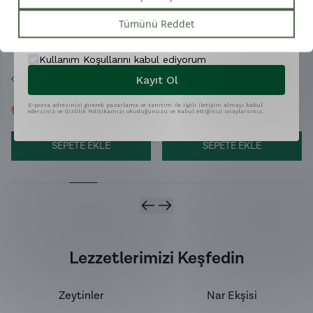
Limon Kabuğu Marmelatı
Arbequina - Erken Hasat
Telefon
(350gr)
Soğuk Sıkım Zeytinyağı
(100ml)
Son 7 günde
150
kişi
sepetine ekledi!
Son 7 günde
827
kişi
sepetine ekledi!
Kullanım Koşullarını kabul ediyorum
Kayıt Ol
Son 7 günde
1.671
kişi
ürünü inceledi!
Son 7 günde
8.193
kişi
ürünü
inceledi!
E-posta adresinizi girerek pazarlama ve tanıtım ile ilgili iletişim almayı kabul
₺ 300.00
₺ 350.00
edersiniz ve Gizlilik Politikamızı okuduğunuzu ve kabul ettiğinizi onaylarsınız.
SEPETE EKLE
SEPETE EKLE
Lezzetlerimizi Keşfedin
Zeytinler
Nar Ekşisi