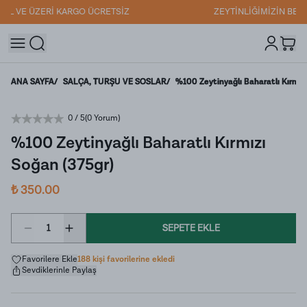
ZEYTİNLİĞİMİZİN BEREKETLİ FIRSATLARINI
HEMEN KEŞFEDİN
ANA SAYFA
/
SALÇA, TURŞU VE SOSLAR
/
%100 Zeytinyağlı Baharatlı Kırmız
0
/ 5
(
0 Yorum
)
%100 Zeytinyağlı Baharatlı Kırmızı
Soğan (375gr)
₺ 350.00
1
SEPETE EKLE
Favorilere Ekle
188 kişi favorilerine ekledi
Sevdiklerinle Paylaş