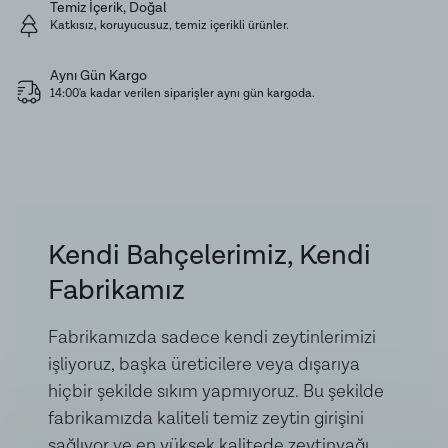
Temiz İçerik, Doğal
lezzettir.
Katkısız, koruyucusuz, temiz içerikli ürünler.
Meze olarak da servis edebileceğiniz bu özel tarif,
Aynı Gün Kargo
doğal içeriği ve zengin aromasıyla mutfağınızın
14:00'a kadar verilen siparişler aynı gün kargoda.
vazgeçilmezlerinden biri olmaya adaydır.
Muhafaza Koşulları:
Serin, kuru ve ışıksız ortamda
ağzı kapalı şekilde muhafaza ediniz. Açıldıktan sonra
buzdolabında saklayınız ve 7 gün içerisinde tüketiniz.
Kendi Bahçelerimiz, Kendi
Ürün İçeriği:
Kırmızı Soğan, Zeytinyağı, Elma Sirkesi,
Fabrikamız
Sumak, Kekik.
Fabrikamızda sadece kendi zeytinlerimizi
işliyoruz, başka üreticilere veya dışarıya
hiçbir şekilde sıkım yapmıyoruz. Bu şekilde
fabrikamızda kaliteli temiz zeytin girişini
sağlıyor ve en yüksek kalitede zeytinyağı