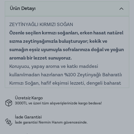
Ürün Detayı
ZEYTİNYAĞLI KIRMIZI SOĞAN
Özenle seçilen kırmızı soğanları, erken hasat natürel
sızma zeytinyağımızla buluşturuyor; kekik ve
sumağın eşsiz uyumuyla sofralarınıza doğal ve yoğun
aromalı bir lezzet sunuyoruz.
Koruyucu, yapay aroma ve katkı maddesi
kullanılmadan hazırlanan %100 Zeytinyağlı Baharatlı
Kırmızı Soğan, hafif ekşimsi lezzeti, dengeli baharat
notaları ve zengin zeytinyağı aromasıyla her lokmayı
Ücretsiz Kargo
daha keyifli hale getirir. Doğal içeriği sayesinde
3000TL ve üzeri tüm alışverişlerinizde kargo bedava!
sofralarınıza hem lezzet hem de kalite taşır.
Kahvaltılarda, peynir tabaklarında, sandviç ve
İade Garantisi
İade garantisi Nermin Hanım güvencesinde.
hamburgerlerde, et yemekleri ile mangal
sofralarında keyifle tüketebileceğiniz özel bir