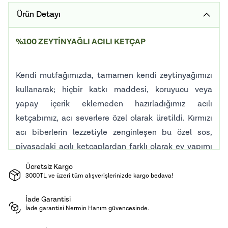
Ürün Detayı
%100 ZEYTİNYAĞLI ACILI KETÇAP
Kendi mutfağımızda, tamamen kendi zeytinyağımızı
kullanarak; hiçbir katkı maddesi, koruyucu veya
yapay içerik eklemeden hazırladığımız acılı
ketçabımız, acı severlere özel olarak üretildi. Kırmızı
acı biberlerin lezzetiyle zenginleşen bu özel sos,
piyasadaki acılı ketçaplardan farklı olarak ev yapımı
kıvamı ve dengeli yoğunluğuyla öne çıkar.
Ücretsiz Kargo
3000TL ve üzeri tüm alışverişlerinizde kargo bedava!
Hem acısı hem de gerçek domates tadı ile gurme bir
tat deneyimi yaratır. Patates kızartmalarına,
İade Garantisi
atıştırmalıklara, hamburgerlere ve tüm sos tariflerine
İade garantisi Nermin Hanım güvencesinde.
güçlü bir dokunuş katan bu ürün; acıyı severek