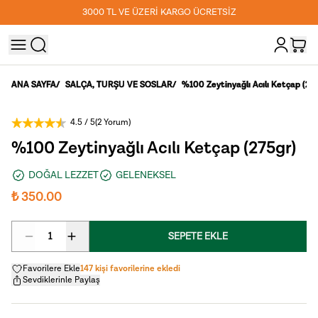
3000 TL VE ÜZERİ KARGO ÜCRETSİZ
ANA SAYFA
/
SALÇA, TURŞU VE SOSLAR
/
%100 Zeytinyağlı Acılı Ketçap (27
4.5
/ 5
(
2 Yorum
)
%100 Zeytinyağlı Acılı Ketçap (275gr)
DOĞAL LEZZET
GELENEKSEL
₺ 350.00
1
SEPETE EKLE
Favorilere Ekle
147 kişi favorilerine ekledi
Sevdiklerinle Paylaş