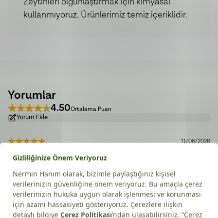
Zeytinleri olgunlaştırmak için kimyasal
kullanmıyoruz. Ürünlerimiz temiz içeriklidir.
Yorumlar
4.50
Ortalama Puan
Yorum Ekle
11/06/2026
Filiz
S.
Doğrulanmış Alışveriş
01/03/2026