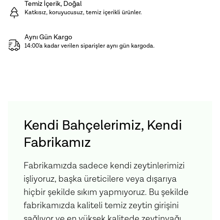
Temiz İçerik, Doğal
tüketenler için vazgeçilmezdir.
Katkısız, koruyucusuz, temiz içerikli ürünler.
Aynı Gün Kargo
Muhafaza Koşulları:
Karanlık, serin ve nemsiz
14:00'a kadar verilen siparişler aynı gün kargoda.
ortamda ağzı kapalı olarak saklamanızı tavsiye
ederiz. Açıldıktan sonra soğukta muhafaza
edilmelidir.
Ürün İçeriği:
Domates Püresi, Kırmızı Acı Biber, Kapya
Kendi Bahçelerimiz, Kendi
Biber, Soğan, Üzüm Sirkesi, Bal, Zeytinyağı, Sarımsak,
Fabrikamız
Tuz, Karabiber, Defne Yaprağı
Fabrikamızda sadece kendi zeytinlerimizi
işliyoruz, başka üreticilere veya dışarıya
hiçbir şekilde sıkım yapmıyoruz. Bu şekilde
fabrikamızda kaliteli temiz zeytin girişini
sağlıyor ve en yüksek kalitede zeytinyağı