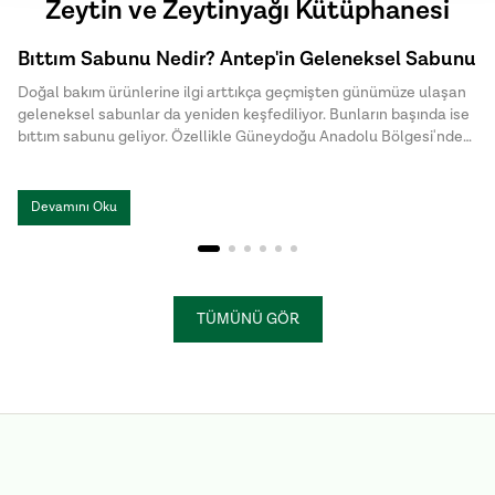
Zeytin ve Zeytinyağı Kütüphanesi
Bıttım Sabunu Nedir? Antep'in Geleneksel Sabunu
Doğal bakım ürünlerine ilgi arttıkça geçmişten günümüze ulaşan
geleneksel sabunlar da yeniden keşfediliyor. Bunların başında ise
bıttım sabunu geliyor. Özellikle Güneydoğu Anadolu Bölgesi'nde
uzun yıllardır üretilen bu özel sabun, doğal içeriği ve sade üretim
yöntemiyle dikkat çekiyor. Halk arasında menengiç sabunu ya da
Antep sabunu olarak da bilinen bıttım sabunu, kimyasal
Devamını Oku
katkılardan uzak , hem cilt hem de saç bakımında tercih edilen
geleneksel sabunlar arasında yer alıyor.
TÜMÜNÜ GÖR