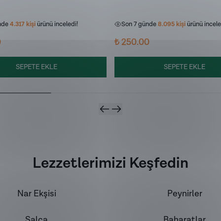
nde
470
kişi
sepetine ekledi!
Son 7 günde
955
kişi
sepetine ekled
nde
4.317
kişi
ürünü inceledi!
Son 7 günde
8.095
kişi
ürünü incele
0
₺ 250.00
SEPETE EKLE
SEPETE EKLE
Lezzetlerimizi Keşfedin
Nar Ekşisi
Peynirler
Salça
Baharatlar