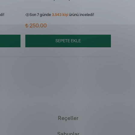
i!
Son 7 günde
272
kişi
sepetine ekledi!
Son 7 g
di!
Son 7 günde
3.543
kişi
ürünü inceledi!
Son 7 g
₺ 250.00
₺ 400.0
SEPETE EKLE
Reçeller
Sabunlar