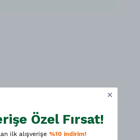
erişe Özel Fırsat!
lan ilk alışverişe
%10 indirim!