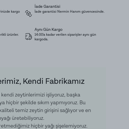
nlere tam anlamıyla keyif veren, gerçek bir
İade Garantisi
rinizde kargo
İade garantisi Nermin Hanım güvencesinde.
Aynı Gün Kargo
ık, serin ve nemsiz ortamda ağzı kapalı olarak
ikli ürünler.
14:00'a kadar verilen siparişler aynı gün
kargoda.
. Açıldıktan sonra soğukta muhafaza edilmelidir.
ızı Acı Biber, Zeytinyağı, Maydanoz, Fesleğen,
rimiz, Kendi Fabrikamız
endi zeytinlerimizi işliyoruz, başka
ıya hiçbir şekilde sıkım yapmıyoruz. Bu
liteli temiz zeytin girişini sağlıyor ve en
yağı üretebiliyoruz.
etmediğimiz hiçbir yağı şişelemiyoruz.