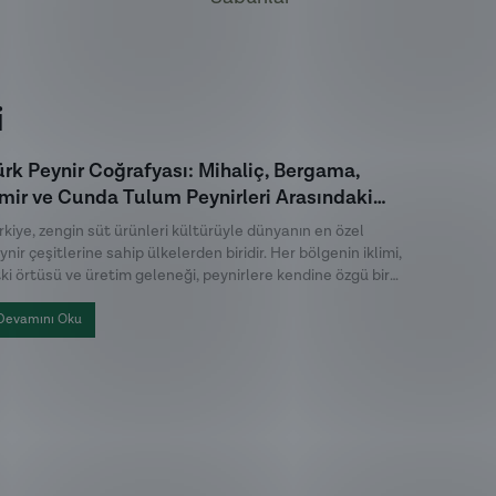
i
ürk Peynir Coğrafyası: Mihaliç, Bergama,
Edremit
zmir ve Cunda Tulum Peynirleri Arasındaki
Fermant
arklar
rkiye, zengin süt ürünleri kültürüyle dünyanın en özel
Kahvaltı s
ynir çeşitlerine sahip ülkelerden biridir. Her bölgenin iklimi,
zeytin, d
tki örtüsü ve üretim geleneği, peynirlere kendine özgü bir
sevilen ze
rakter kazandırır. Türk peynirleri arasında öne çıkan Mihaliç
Körfezi'nd
yniri, Bergama Tulum, İzmir Tulum ve Cunda Tulum ise hem
çizik zeyt
Devamını Oku
Devamını
etim yöntemleri hem de lezzet profilleriyle birbirinden
ve karakter
ılır.