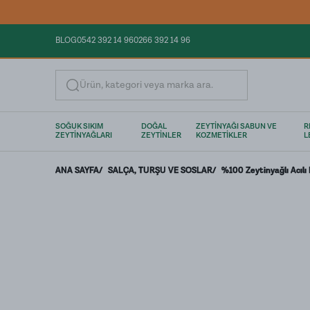
BLOG
0542 392 14 96
0266 392 14 96
Ürün, kategori veya marka ara.
SOĞUK SIKIM
DOĞAL
ZEYTİNYAĞI SABUN VE
R
ZEYTİNYAĞLARI
ZEYTİNLER
KOZMETİKLER
L
ANA SAYFA
/
SALÇA, TURŞU VE SOSLAR
/
%100 Zeytinyağlı Acılı