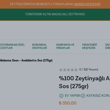
ZEYTİNLİĞİMİZİN BEREKETLİ FIRSATLARINI
HEMEN KEŞFEDİN
TÜRKİYENİN ALTIN MADALYALI ZEYTİNYAĞI
ESTORANDAN ÖZEL
KURUMSAL
KAMPANYA VE
HİKAYEMİZİ
TAZ
EZZETLER
HEDİYELER
FIRSATLAR
KEŞFEDİN
ÜRE
 Makarna Sosu - Arabbiatta Sos (275gr)
0
/ 5
(
0 Yorum
)
%100 Zeytinyağlı A
Sos (275gr)
EV YAPIMI
KATKISIZ KO
₺ 350.00