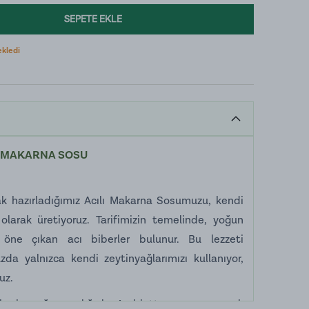
SEPETE EKLE
ekledi
I MAKARNA SOSU
rak hazırladığımız Acılı Makarna Sosumuzu, kendi
larak üretiyoruz. Tarifimizin temelinde, yoğun
a öne çıkan acı biberler bulunur. Bu lezzeti
a yalnızca kendi zeytinyağlarımızı kullanıyor,
uz.
iberin yoğun acılığıyla Arabiatta sosumuz; acılı