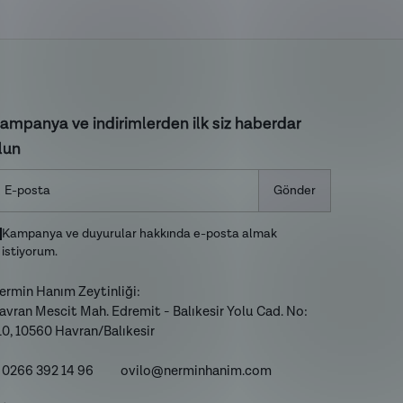
ampanya ve indirimlerden ilk siz haberdar
lun
Gönder
Kampanya ve duyurular hakkında e-posta almak
istiyorum.
ermin Hanım Zeytinliği:
avran Mescit Mah. Edremit - Balıkesir Yolu Cad. No:
10, 10560 Havran/Balıkesir
: 0266 392 14 96
ovilo@nerminhanim.com