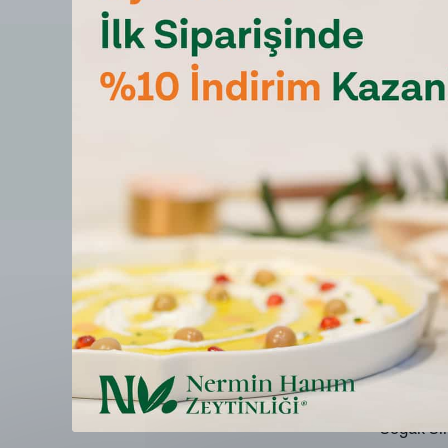
Yorumlar
Henüz yorum bulunmamaktadır
16 Yorum
YENİ HA
(250gr)
Dağ Kekiği (90gr)
Ayvalık (
Soğuk Sık