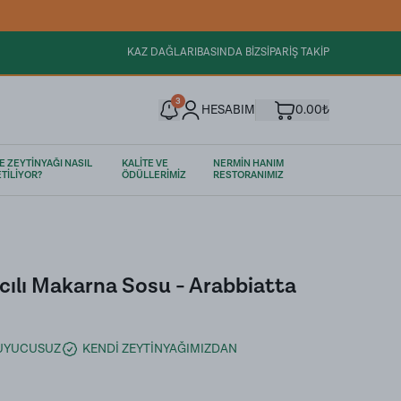
KAZ DAĞLARI
BASINDA BİZ
SİPARİŞ TAKİP
3
HESABIM
0.00₺
E ZEYTİNYAĞI NASIL
KALİTE VE
NERMİN HANIM
TİLİYOR?
ÖDÜLLERİMİZ
RESTORANIMIZ
cılı Makarna Sosu - Arabbiatta
RUYUCUSUZ
KENDİ ZEYTİNYAĞIMIZDAN