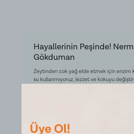
Hayallerinin Peşinde! Nerm
Gökduman
Zeytinden cok yağ elde etmek için enzim k
su kullanmıyoruz, lezzet ve kokuyu değişti
kullanmıyoruz.
Zeytinleri olgunlaştırmak için kimyasal kul
Ürünlerimiz temiz içeriklidir.