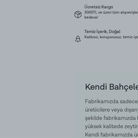
yemeklerden vazgeçemeye
Ücretsiz Kargo
3000TL ve üzeri tüm alışverişle
İtalyan esintisi sunar.
bedava!
Temiz İçerik, Doğal
Muhafaza Koşulları:
Karanl
Katkısız, koruyucusuz, temiz içer
saklamanızı tavsiye ederiz
Ürün İçeriği:
Domates, Kırm
Sarımsak, Tuz, Şeker
Kendi Bahçele
Fabrikamızda sadece k
üreticilere veya dışar
şekilde fabrikamızda ka
yüksek kalitede zeytin
Kendi fabrikamızda ür