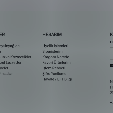
ER
HESABIM
K
o
ytinyağları
Üyelik İşlemleri
r
Siparişlerim
bun ve Kozmetikler
Kargom Nerede
el Lezzetler
Favori Ürünlerim
yeler
İşlem Rehberi
rsatlar
Şifre Yenileme
Havale / EFT Bilgi
N
H
2
T