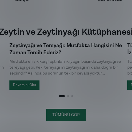
Zeytin ve Zeytinyağı Kütüphanes
Zeytinyağı ve Tereyağı: Mutfakta Hangisini Ne
T
Zaman Tercih Ederiz?
İ
F
Mutfakta en sık karşılaştırılan iki yağın başında zeytinyağı ve
Tü
rın
tereyağı gelir. Peki tereyağı mı zeytinyağı mı daha doğru bir
pe
seçimdir? Aslında bu sorunun tek bir cevabı yoktur.
bi
Hazırlanan yemeğin türü, istenen aroma ve pişirme yöntemi,
ka
k
hangi yağın daha uygun olduğunu belirler.
pe
Devamını Oku
ür
ayr
TÜMÜNÜ GÖR