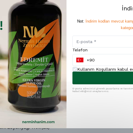
İnd
Not:
İndirim kodları mevcut kamp
kategor
Telefon
Kullanım Koşullarını kabul 
E-posta adresinizi girerek pazarlama ve tanıtım 
Sevebileceğiniz Diğer Ürünlerimi
kabul ettiğinizi onaylarsınız.
6 Yorum
10 Yorum
SAT
Edremit) - Naturel Sızma
Jalapeno Biber Turşusu (450g
ım Zeytinyağı TNK (1lt)