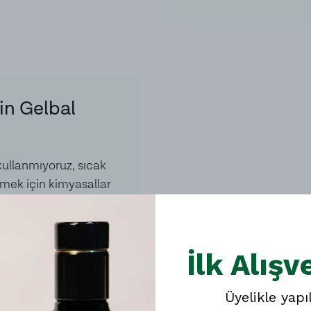
in Gelbal
ullanmıyoruz, sıcak
rmek için kimyasallar
lanmıyoruz.
İlk Alışv
Üyelikle yapı