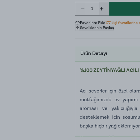
1
Favorilere Ekle
177 kişi favorilerine 
Sevdiklerinle Paylaş
Ürün Detayı
%100 ZEYTİNYAĞLI ACIL
Acı severler için özel ola
mutfağımızda ev yapımı o
aroması ve yakıcılığıyl
desteklemek için sosumuzd
başka hiçbir yağ eklemiyor
Kıvamı, tazeliği ve acı b