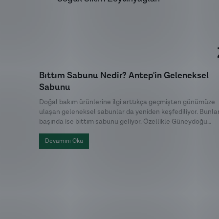
Bıttım Sabunu Nedir? Antep'in Geleneksel
Sabunu
Doğal bakım ürünlerine ilgi arttıkça geçmişten günümüze
ulaşan geleneksel sabunlar da yeniden keşfediliyor. Bunla
başında ise bıttım sabunu geliyor. Özellikle Güneydoğu
Anadolu Bölgesi'nde uzun yıllardır üretilen bu özel sabun,
doğal içeriği ve sade üretim yöntemiyle dikkat çekiyor. Hal
Devamını Oku
arasında menengiç sabunu ya da Antep sabunu olarak da
bilinen bıttım sabunu, kimyasal katkılardan uzak , hem cilt
hem de saç bakımında tercih edilen geleneksel sabunlar
arasında yer alıyor.