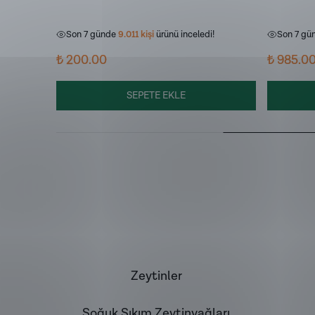
i!
Son 7 günde
648
kişi
sepetine ekledi!
Son 7 gü
i!
Son 7 günde
9.011
kişi
ürünü inceledi!
Son 7 gü
₺ 200.00
₺ 985.0
SEPETE EKLE
Zeytinler
Soğuk Sıkım Zeytinyağları