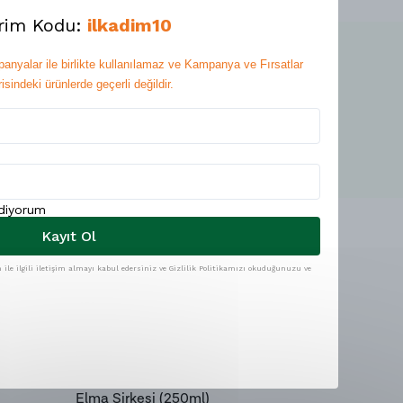
irim Kodu:
ilkadim10
anyalar ile birlikte kullanılamaz ve Kampanya ve Fırsatlar
isindeki ürünlerde geçerli değildir.
Yorum Ekle
ediyorum
Kayıt Ol
ile ilgili iletişim almayı kabul edersiniz ve Gizlilik Politikamızı okuduğunuzu ve
z
3 Al 2 Öde
r)
Kahvaltıl
9 Yorum
Elma Sirkesi (250ml)