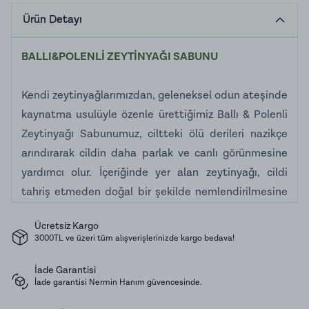
Ürün Detayı
BALLI&POLENLİ ZEYTİNYAĞI SABUNU
Kendi zeytinyağlarımızdan, geleneksel odun ateşinde
kaynatma usulüyle özenle ürettiğimiz Ballı & Polenli
Zeytinyağı Sabunumuz, ciltteki ölü derileri nazikçe
arındırarak cildin daha parlak ve canlı görünmesine
yardımcı olur. İçeriğinde yer alan zeytinyağı, cildi
tahriş etmeden doğal bir şekilde nemlendirilmesine
destek olur. Günlük yüz ve vücut temizliğinde gönül
Ücretsiz Kargo
rahatlığıyla kullanılabilir. Geleneksel yöntemlerle
3000TL ve üzeri tüm alışverişlerinizde kargo bedava!
hazırlanan bu formül hem kuru hem de yağlı cilt
tiplerine uygundur.
İade Garantisi
İade garantisi Nermin Hanım güvencesinde.
Muhafaza Koşulları:
Kuru ve serin bir yerde muhafaza