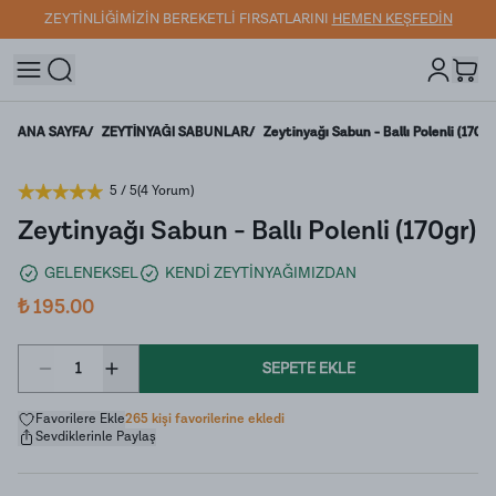
ZEYTİNLİĞİMİZİN BEREKETLİ FIRSATLARINI
HEMEN KEŞFEDİN
ANA SAYFA
/
ZEYTİNYAĞI SABUNLAR
/
Zeytinyağı Sabun - Ballı Polenli (170gr
5
/ 5
(
4 Yorum
)
Zeytinyağı Sabun - Ballı Polenli (170gr)
GELENEKSEL
KENDİ ZEYTİNYAĞIMIZDAN
₺ 195.00
1
SEPETE EKLE
Favorilere Ekle
265 kişi favorilerine ekledi
Sevdiklerinle Paylaş