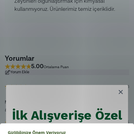
Zeytinleri olgunlaştırmak için kimyasal
kullanmıyoruz. Ürünlerimiz temiz içeriklidir.
Yorumlar
5.00
Ortalama Puan
Yorum Ekle
14/04/2026
MEHMET
K.
Doğrulanmış Alışveriş
İlk Alışverişe Özel
27/12/2025
Fırsat!