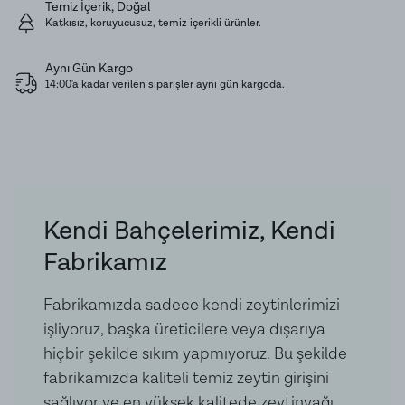
Temiz İçerik, Doğal
ediniz.
Katkısız, koruyucusuz, temiz içerikli ürünler.
Aynı Gün Kargo
Ürün İçeriği:
Olea Europaea Fruit Oil, Aqua, Sodium
14:00'a kadar verilen siparişler aynı gün kargoda.
Hydroxide, Parfum, Sodium Chloride, Pollen Extract,
Honey
Kendi Bahçelerimiz, Kendi
Fabrikamız
Fabrikamızda sadece kendi zeytinlerimizi
işliyoruz, başka üreticilere veya dışarıya
hiçbir şekilde sıkım yapmıyoruz. Bu şekilde
fabrikamızda kaliteli temiz zeytin girişini
sağlıyor ve en yüksek kalitede zeytinyağı