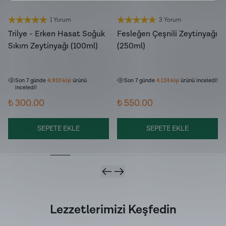
1 Yorum
3 Yorum
YENİ HASAT
YENİ HASAT
Trilye - Erken Hasat Soğuk
Fesleğen Çeşnili Zeytinyağı
Sıkım Zeytinyağı (100ml)
(250ml)
Son 7 günde
235
kişi
sepetine ekledi!
Son 7 günde
523
kişi
sepetine ekledi!
Son 7 günde
4.910
kişi
ürünü
Son 7 günde
4.124
kişi
ürünü inceledi!
inceledi!
₺ 300.00
₺ 550.00
SEPETE EKLE
SEPETE EKLE
Lezzetlerimizi Keşfedin