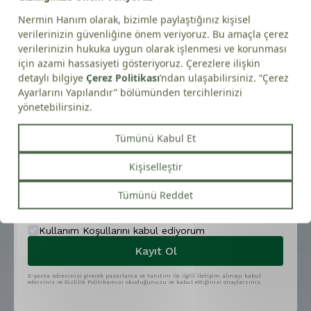
Mustafa Samet
M.
Üyelikle yapılan ilk alışverişe
%10
Doğrulanmış Alışveriş
indirim!
19/11/2025
İndirim Kodu:
ilkadim10
Sinan
E.
Not:
İndirim kodları mevcut kampanyalar ile birlikte
Doğrulanmış Alışveriş
kullanılamaz ve Kampanya ve Fırsatlar kategorisindeki
ürünlerde geçerli değildir.
22/07/2025
Hilal
Y.
Telefon
Doğrulanmış Alışveriş
Kullanım Koşullarını kabul ediyorum
Kayıt Ol
E-posta adresinizi girerek pazarlama ve tanıtım ile ilgili iletişim almayı kabul
edersiniz ve Gizlilik Politikamızı okuduğunuzu ve kabul ettiğinizi onaylarsınız.
Sevebileceğiniz Diğer Ürünlerimiz