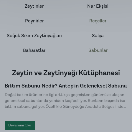
Zeytinler
Nar Ekşisi
Peynirler
Reçeller
Soğuk Sıkım Zeytinyağları
Salça
Baharatlar
Sabunlar
Zeytin ve Zeytinyağı Kütüphanesi
Bıttım Sabunu Nedir? Antep'in Geleneksel Sabunu
Doğal bakım ürünlerine ilgi arttıkça geçmişten günümüze ulaşan
geleneksel sabunlar da yeniden keşfediliyor. Bunların başında ise
bıttım sabunu geliyor. Özellikle Güneydoğu Anadolu Bölgesi'nde
uzun yıllardır üretilen bu özel sabun, doğal içeriği ve sade üretim
yöntemiyle dikkat çekiyor. Halk arasında menengiç sabunu ya da
Antep sabunu olarak da bilinen bıttım sabunu, kimyasal
Devamını Oku
katkılardan uzak , hem cilt hem de saç bakımında tercih edilen