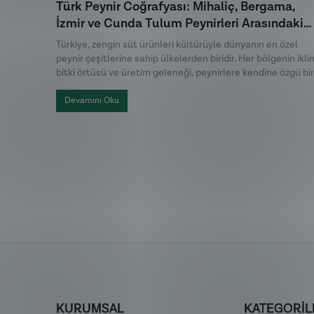
Türk Peynir Coğrafyası: Mihaliç, Bergama,
İzmir ve Cunda Tulum Peynirleri Arasındaki
Farklar
Türkiye, zengin süt ürünleri kültürüyle dünyanın en özel
peynir çeşitlerine sahip ülkelerden biridir. Her bölgenin iklim
bitki örtüsü ve üretim geleneği, peynirlere kendine özgü bir
karakter kazandırır. Türk peynirleri arasında öne çıkan Miha
peyniri, Bergama Tulum, İzmir Tulum ve Cunda Tulum ise 
Devamını Oku
üretim yöntemleri hem de lezzet profilleriyle birbirinden
ayrılır.
KURUMSAL
KATEGORİL