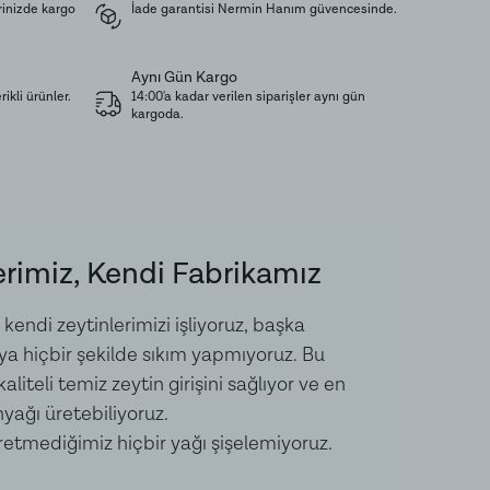
rinizde kargo
İade garantisi Nermin Hanım güvencesinde.
lık, serin ve nemsiz ortamda ağzı kapalı olarak
.
Aynı Gün Kargo
ikli ürünler.
14:00'a kadar verilen siparişler aynı gün
kargoda.
 Yumurta, Pancar, Havuç, Ispanak, Kapya Biber
toz, Yumurta içerir.
rimiz, Kendi Fabrikamız
endi zeytinlerimizi işliyoruz, başka
ıya hiçbir şekilde sıkım yapmıyoruz. Bu
liteli temiz zeytin girişini sağlıyor ve en
yağı üretebiliyoruz.
etmediğimiz hiçbir yağı şişelemiyoruz.