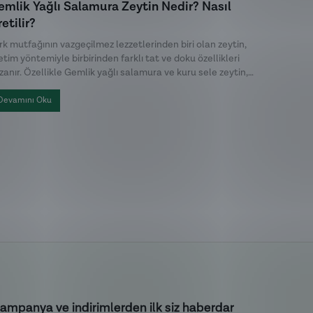
emlik Yağlı Salamura Zeytin Nedir? Nasıl
Sağlığı
etilir?
Zeytiny
rk mutfağının vazgeçilmez lezzetlerinden biri olan zeytin,
Son yıllar
etim yöntemiyle birbirinden farklı tat ve doku özellikleri
tüketicile
zanır. Özellikle Gemlik yağlı salamura ve kuru sele zeytin,
olmuştur. 
yah zeytin denildiğinde en çok tercih edilen iki geleneksel
zeytinyağl
etim yöntemidir. Her ikisi de aynı zeytin çeşidinden üretilse
karakterin
Devamını Oku
Devamını
 uygulanan işleme teknikleri sayesinde birbirinden farklı bir
polifenol 
raktere sahiptir.
önemlidir?
ampanya ve indirimlerden ilk siz haberdar