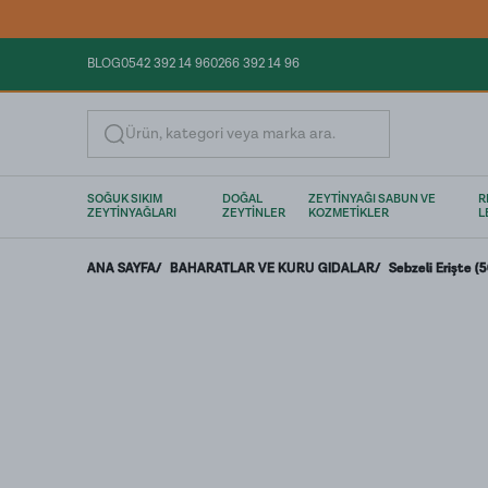
BLOG
0542 392 14 96
0266 392 14 96
Ürün, kategori veya marka ara.
SOĞUK SIKIM
DOĞAL
ZEYTİNYAĞI SABUN VE
R
ZEYTİNYAĞLARI
ZEYTİNLER
KOZMETİKLER
L
ANA SAYFA
/
BAHARATLAR VE KURU GIDALAR
/
Sebzeli Erişte (