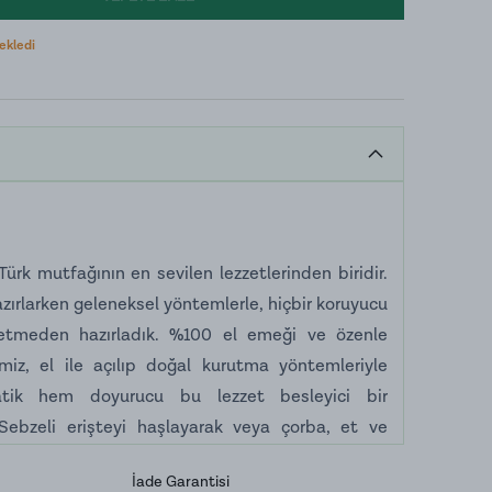
 ekledi
Türk mutfağının en sevilen lezzetlerinden biridir.
azırlarken geleneksel yöntemlerle, hiçbir koruyucu
etmeden hazırladık. %100 el emeği ve özenle
emiz, el ile açılıp doğal kurutma yöntemleriyle
atik hem doyurucu bu lezzet besleyici bir
 Sebzeli erişteyi haşlayarak veya çorba, et ve
erek tercih edebilirsiniz.
İade Garantisi