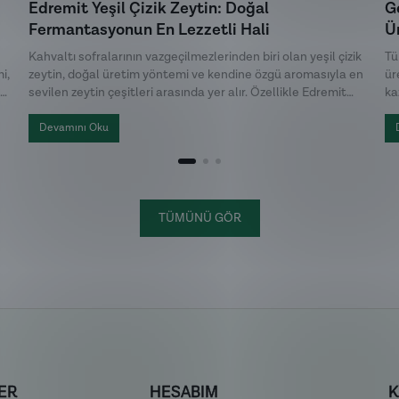
Edremit Yeşil Çizik Zeytin: Doğal
G
Fermantasyonun En Lezzetli Hali
Ür
Kahvaltı sofralarının vazgeçilmezlerinden biri olan yeşil çizik
Tü
i,
zeytin, doğal üretim yöntemi ve kendine özgü aromasıyla en
ür
sevilen zeytin çeşitleri arasında yer alır. Özellikle Edremit
ka
liç
Körfezi'nde yetişen zeytinlerden hazırlanan Edremit yeşil
si
hem
çizik zeytin, doğal fermantasyon süreci sayesinde tazeliğini
ür
Devamını Oku
ve karakteristik lezzetini korur.
de
ka
TÜMÜNÜ GÖR
ER
HESABIM
K