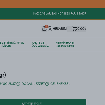
KAZ DAĞLARI
BASINDA BİZ
SİPARİŞ TAKİP
3
HESABIM
0.00₺
E ZEYTİNYAĞI NASIL
KALİTE VE
NERMİN HANIM
TİLİYOR?
ÖDÜLLERİMİZ
RESTORANIMIZ
gr)
RUYUCUSUZ
DOĞAL LEZZET
GELENEKSEL
SEPETE EKLE