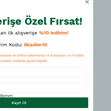
5.00
Ortalama Puan
erişe Özel Fırsat!
Yorum Ekle
lan ilk alışverişe
%10 indirim!
05/08/2026
irim Kodu:
ilkadim10
09/05/2026
anyalar ile birlikte kullanılamaz ve Kampanya ve Fırsatlar
isindeki ürünlerde geçerli değildir.
25/03/2026
11/12/2025
ediyorum
03/12/2025
Kayıt Ol