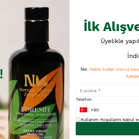
İlk Alışv
Üyelikle yapı
İnd
Not:
İndirim kodları mevcut kamp
kategor
Telefon
Kullanım Koşullarını kabul 