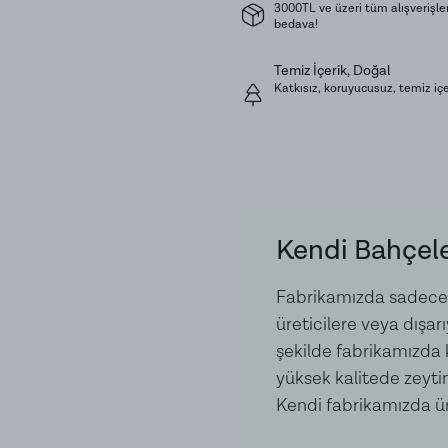
3000TL ve üzeri tüm alışverişle
Muhafaza Koşulları:
Karan
bedava!
saklamanızı tavsiye ederiz
Temiz İçerik, Doğal
Katkısız, koruyucusuz, temiz içer
Ürün İçeriği:
Un, Tuz, Süt,
Alerjen Uyarısı:
Glüten, Lak
Kendi Bahçele
Fabrikamızda sadece k
üreticilere veya dışar
şekilde fabrikamızda ka
yüksek kalitede zeytin
Kendi fabrikamızda ür