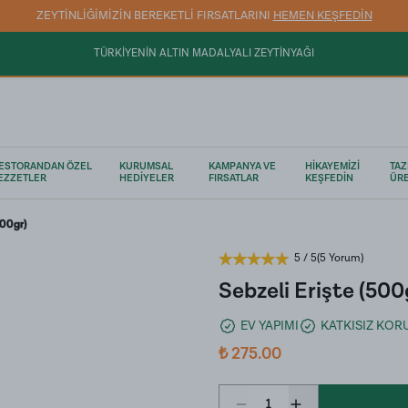
ZEYTİNLİĞİMİZİN BEREKETLİ FIRSATLARINI
HEMEN KEŞFEDİN
TÜRKİYENİN ALTIN MADALYALI ZEYTİNYAĞI
ESTORANDAN ÖZEL
KURUMSAL
KAMPANYA VE
HİKAYEMİZİ
TAZ
EZZETLER
HEDİYELER
FIRSATLAR
KEŞFEDİN
ÜRE
500gr)
5
/ 5
(
5 Yorum
)
Sebzeli Erişte (500
EV YAPIMI
KATKISIZ KO
₺ 275.00
1