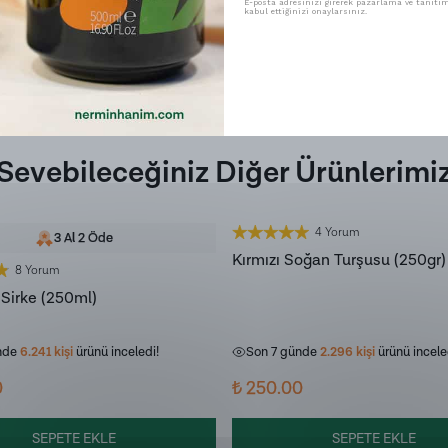
E-posta adresinizi girerek pazarlama ve tanıtım 
kabul ettiğinizi onaylarsınız.
Sevebileceğiniz Diğer Ürünlerimi
4 Yorum
3 Al 2 Öde
Kırmızı Soğan Turşusu (250gr)
8 Yorum
Sirke (250ml)
nde
262
kişi
sepetine ekledi!
Son 7 günde
94
kişi
sepetine ekledi
nde
6.241
kişi
ürünü inceledi!
Son 7 günde
2.296
kişi
ürünü incele
0
₺ 250.00
SEPETE EKLE
SEPETE EKLE