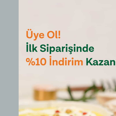
Yorumlar
Hilal
S.
Doğrulanmış Alışveriş
Göksar
K.
Doğrulanmış Alışveriş
SERPİL
M.
Doğrulanmış Alışveriş
Gönül
A.
Doğrulanmış Alışveriş
cana
d.
Doğrulanmış Alışveriş