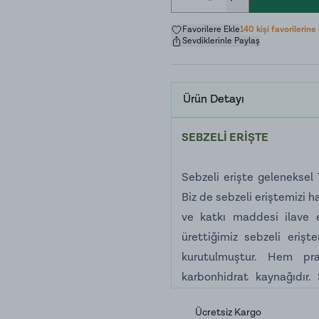
Favorilere Ekle
140 kişi favorilerine
Sevdiklerinle Paylaş
Ürün Detayı
SEBZELİ ERİŞTE
Sebzeli erişte geleneksel 
Biz de sebzeli eriştemizi h
ve katkı maddesi ilave 
ürettiğimiz sebzeli erişt
kurutulmuştur. Hem pr
karbonhidrat kaynağıdır.
sebze yemekleriyle birleştir
Ücretsiz Kargo