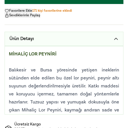
Favorilere Ekle
171 kişi favorilerine ekledi
Sevdiklerinle Paylaş
Ürün Detayı
MİHALİÇ LOR PEYNİRİ
Balıkesir ve Bursa yöresinde yetişen ineklerin
sütünden elde edilen bu özel lor peyniri, peynir altı
suyunun değerlendirilmesiyle üretilir. Katkı maddesi
ve koruyucu içermez, tamamen doğal yöntemlerle
hazırlanır. Tuzsuz yapısı ve yumuşak dokusuyla öne
çıkan Mihaliç Lor Peyniri, kaymağı andıran sade ve
doğal bir tada sahiptir. Raf ömrü kısa olan bu peynir,
Ücretsiz Kargo
tazeliğiyle dikkat çeker. Kahvaltı sofralarında sade