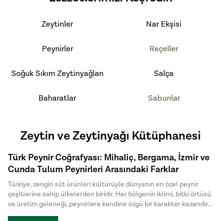
Zeytinler
Nar Ekşisi
Peynirler
Reçeller
Soğuk Sıkım Zeytinyağları
Salça
Baharatlar
Sabunlar
Zeytin ve Zeytinyağı Kütüphanesi
Türk Peynir Coğrafyası: Mihaliç, Bergama, İzmir ve
Cunda Tulum Peynirleri Arasındaki Farklar
Türkiye, zengin süt ürünleri kültürüyle dünyanın en özel peynir
çeşitlerine sahip ülkelerden biridir. Her bölgenin iklimi, bitki örtüsü
ve üretim geleneği, peynirlere kendine özgü bir karakter kazandırır.
Türk peynirleri arasında öne çıkan Mihaliç peyniri, Bergama Tulum,