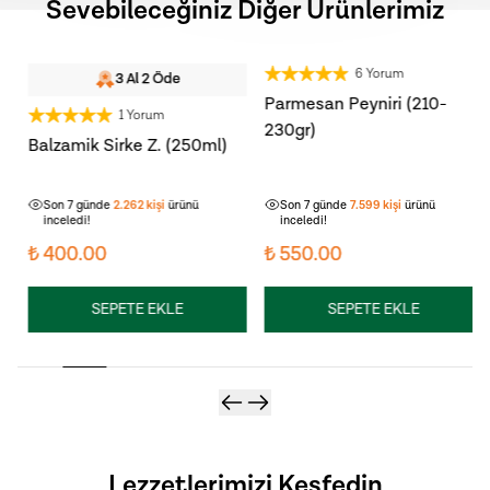
Sevebileceğiniz Diğer Ürünlerimiz
6 Yorum
3 Al 2 Öde
Parmesan Peyniri (210-
1 Yorum
230gr)
Balzamik Sirke Z. (250ml)
Son 7 günde
117
kişi
sepetine ekledi!
Son 7 günde
699
kişi
sepetine
ekledi!
Son 7 günde
2.262
kişi
ürünü
Son 7 günde
7.599
kişi
ürünü
inceledi!
inceledi!
₺ 400.00
₺ 550.00
SEPETE EKLE
SEPETE EKLE
Lezzetlerimizi Keşfedin