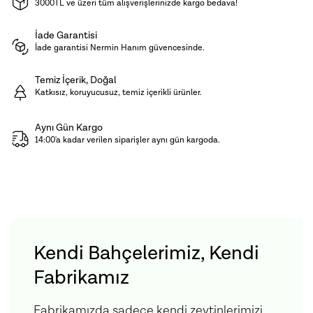
3000TL ve üzeri tüm alışverişlerinizde kargo bedava!
olarak tüketilebileceği gibi, börek içlerinde ya da
hamur işi tariflerinde kullanıldığında da lezzetiyle
İade Garantisi
İade garantisi Nermin Hanım güvencesinde.
fark yaratır. Hafifliği ve doğallığıyla, geleneksel lor
peynirini sevenler için ideal bir alternatiftir.
Temiz İçerik, Doğal
Katkısız, koruyucusuz, temiz içerikli ürünler.
Muhafaza Koşulları:
Buzdolabında (+4 °C) muhafaza
Aynı Gün Kargo
ediniz.
14:00'a kadar verilen siparişler aynı gün kargoda.
Ürün İçeriği:
Pastörize İnek Sütü, Peynir Altı Suyu
Kendi Bahçelerimiz, Kendi
Fabrikamız
Fabrikamızda sadece kendi zeytinlerimizi