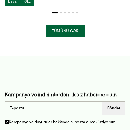
İzmir Tulum ve Cunda Tulum ise hem üretim yöntemleri hem de
Devamını Oku
lezzet profilleriyle birbirinden ayrılır.
TÜMÜNÜ GÖR
Kampanya ve indirimlerden ilk siz haberdar olun
Gönder
Kampanya ve duyurular hakkında e-posta almak istiyorum.