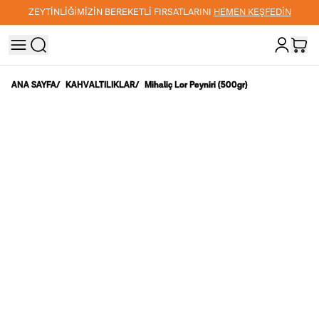
ZEYTİNLİĞİMİZİN BEREKETLİ FIRSATLARINI
HEMEN KEŞFEDİN
ANA SAYFA
/
KAHVALTILIKLAR
/
Mihaliç Lor Peyniri (500gr)