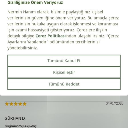
Paketi açtığımda peynirler hala soğuktu.
Nermin
Merhabalar 👋, bizi tercih ettiğiniz ve sofralarınızda bize
Hanım
de yer ayırdığınız için teşekkür ederiz. 🌿 Ürünlerimizi en
Zeytinliği
:
taze haliyle, afiyetle ve keyifle tüketmeniz dileğiyle.
Herhangi bir sorunuz olursa biz her zaman buradayız. 😊
🫒
İlkay
A.
Doğrulanmış Alışveriş
26/12/2025
Muhteşem lezzet,bayıldıö
TÜLAY
B.
Doğrulanmış Alışveriş
04/07/2026
GÜRHAN
D.
Doğrulanmış Alışveriş