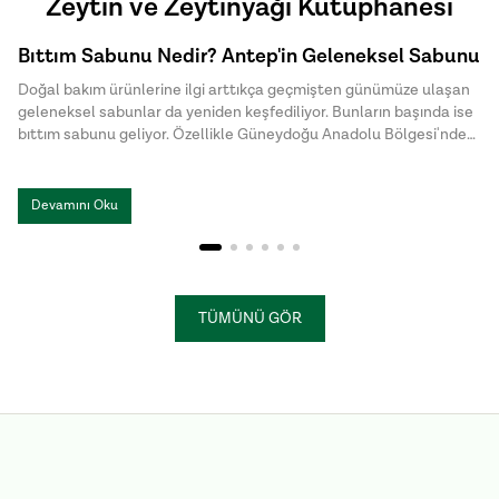
Zeytin ve Zeytinyağı Kütüphanesi
Bıttım Sabunu Nedir? Antep'in Geleneksel Sabunu
Doğal bakım ürünlerine ilgi arttıkça geçmişten günümüze ulaşan
geleneksel sabunlar da yeniden keşfediliyor. Bunların başında ise
bıttım sabunu geliyor. Özellikle Güneydoğu Anadolu Bölgesi'nde
uzun yıllardır üretilen bu özel sabun, doğal içeriği ve sade üretim
yöntemiyle dikkat çekiyor. Halk arasında menengiç sabunu ya da
Antep sabunu olarak da bilinen bıttım sabunu, kimyasal
Devamını Oku
katkılardan uzak , hem cilt hem de saç bakımında tercih edilen
geleneksel sabunlar arasında yer alıyor.
TÜMÜNÜ GÖR