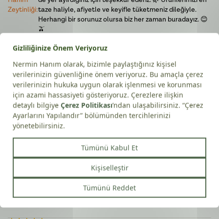
Hanım
de yer ayırdığınız için teşekkür ederiz. 🌿 Ürünlerimizi en
Zeytinliği
:
taze haliyle, afiyetle ve keyifle tüketmeniz dileğiyle.
Herhangi bir sorunuz olursa biz her zaman buradayız. 😊
🫒
Sibel
I.
Doğrulanmış Alışveriş
06/07/2026
Çok memnunuz
Yıllardır alışveriş yapıyoruz lezzeti kalitesi hızlı gönderimi harika
Nermin
Merhabalar 👋, bizi tercih ettiğiniz ve sofralarınızda bize
Hanım
de yer ayırdığınız için teşekkür ederiz. 🌿 Ürünlerimizi en
Zeytinliği
:
taze haliyle, afiyetle ve keyifle tüketmeniz dileğiyle.
Herhangi bir sorunuz olursa biz her zaman buradayız. 😊
🫒
sibel
y.
Doğrulanmış Alışveriş