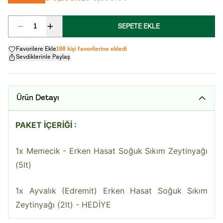
1
SEPETE EKLE
Favorilere Ekle
198 kişi favorilerine ekledi
Sevdiklerinle Paylaş
Ürün Detayı
PAKET İÇERİĞİ :
1x Memecik
- Erken Hasat Soğuk Sıkım Zeytinyağı
(5lt)
1x
Ayvalık (Edremit) Erken Hasat Soğuk Sıkım
Zeytinyağı (2lt) - HEDİYE