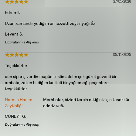
27/01/2026
Edremit
Uzun zamandır yediğim en lezzetli zeytinyağı 👍
Levent
S.
Doğrulanmış Alışveriş
05/11/2025
Teşekkürler
dün sipariş verdim bugün teslim aldım çok güzel güvenli bir
ambalaj zaten bildiğim kaliteli bir yağ emeği geçenlere
teşekkürler
Nermin Hanım
Merhbalar, bizleri tercih ettiğiniz için teşekkür
Zeytinliği
:
ederiz ☺️🙏
CÜNEYT
G.
Doğrulanmış Alışveriş