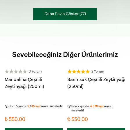
Daha Fazla Göster
(
77
)
Sevebileceğiniz Diğer Ürünlerimiz
0 Yorum
2 Yorum
YENİ HASAT
YENİ HASAT
Mandalina Çeşnili
Sarımsak Çeşnili Zeytinyağı
Zeytinyağı (250ml)
(250ml)
Son 7 günde
617
kişi
sepetine ekledi!
Son 7 günde
494
kişi
sepetine ekledi!
Son 7 günde
5.145
kişi
ürünü inceledi!
Son 7 günde
4.578
kişi
ürünü
inceledi!
₺ 550.00
₺ 550.00