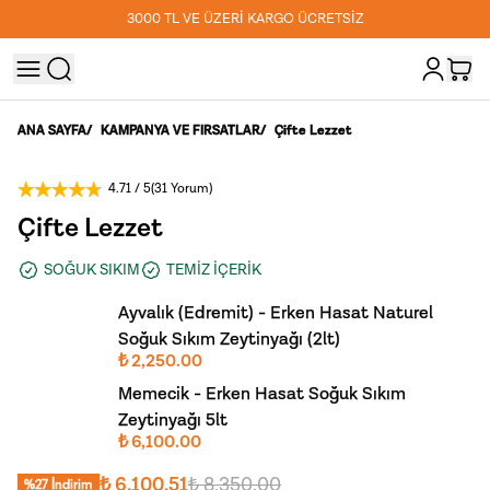
3000 TL VE ÜZERİ KARGO ÜCRETSİZ
ANA SAYFA
/
KAMPANYA VE FIRSATLAR
/
Çifte Lezzet
4.71
/ 5
(
31 Yorum
)
Çifte Lezzet
SOĞUK SIKIM
TEMİZ İÇERİK
Ayvalık (Edremit) - Erken Hasat Naturel
Soğuk Sıkım Zeytinyağı (2lt)
₺ 2,250.00
Memecik - Erken Hasat Soğuk Sıkım
Zeytinyağı 5lt
₺ 6,100.00
₺ 6,100.51
₺ 8,350.00
%
27
İndirim