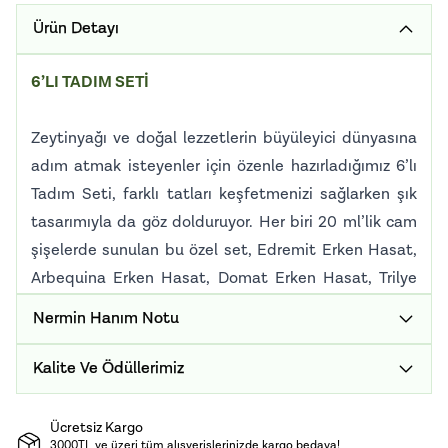
Ürün Detayı
6’LI TADIM SETİ
Zeytinyağı ve doğal lezzetlerin büyüleyici dünyasına
adım atmak isteyenler için özenle hazırladığımız 6’lı
Tadım Seti, farklı tatları keşfetmenizi sağlarken şık
tasarımıyla da göz dolduruyor. Her biri 20 ml’lik cam
şişelerde sunulan bu özel set, Edremit Erken Hasat,
Arbequina Erken Hasat, Domat Erken Hasat, Trilye
Erken Hasat, Acı Biber Çeşnili Zeytinyağı ve Nar
Nermin Hanım Notu
Ekşisi gibi en özel tatları bir araya getiriyor. Bu seti
hem kendi damak zevkinize en uygun yağı bulmak
Kalite Ve Ödüllerimiz
için tadımlık olarak alabilir, beğendiğiniz yağlardan
daha büyük boyutlarda sipariş verebilirsiniz; hem de
Ücretsiz Kargo
sevdiklerinize şık bir hediye olarak sunabilirsiniz.
3000TL ve üzeri tüm alışverişlerinizde kargo bedava!