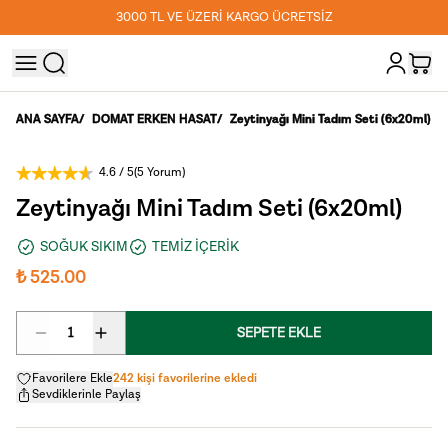
3000 TL VE ÜZERİ KARGO ÜCRETSİZ
ANA SAYFA
/
DOMAT ERKEN HASAT
/
Zeytinyağı Mini Tadım Seti (6x20ml)
4.6
/ 5
(
5 Yorum
)
Zeytinyağı Mini Tadım Seti (6x20ml)
SOĞUK SIKIM
TEMİZ İÇERİK
₺ 525.00
1
SEPETE EKLE
Favorilere Ekle
242 kişi favorilerine ekledi
Sevdiklerinle Paylaş