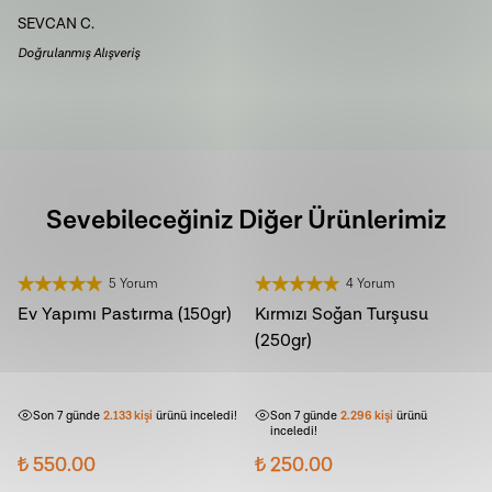
SEVCAN
C.
Doğrulanmış Alışveriş
Sevebileceğiniz Diğer Ürünlerimiz
5 Yorum
4 Yorum
Ev Yapımı Pastırma (150gr)
Kırmızı Soğan Turşusu
(250gr)
Son 7 günde
226
kişi
sepetine ekledi!
Son 7 günde
94
kişi
sepetine ekledi!
Son 7 günde
2.133
kişi
ürünü inceledi!
Son 7 günde
2.296
kişi
ürünü
inceledi!
₺ 550.00
₺ 250.00