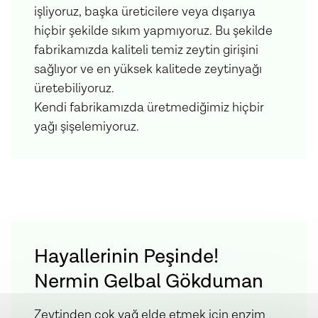
işliyoruz, başka üreticilere veya dışarıya
Erken Hasat Soğuk Sıkım Naturel Sızma Zeytinyağı,
hiçbir şekilde sıkım yapmıyoruz. Bu şekilde
Acı Biber Çeşnili Soğuk Sıkım Naturel Sızma
fabrikamızda kaliteli temiz zeytin girişini
Zeytinyağı ve Nar Ekşisi
sağlıyor ve en yüksek kalitede zeytinyağı
üretebiliyoruz.
Kendi fabrikamızda üretmediğimiz hiçbir
yağı şişelemiyoruz.
Hayallerinin Peşinde!
Nermin Gelbal Gökduman
Zeytinden cok yağ elde etmek için enzim