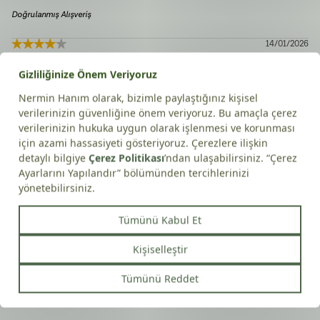
Doğrulanmış Alışveriş
14/01/2026
Pınar
Ş.
Doğrulanmış Alışveriş
01/01/2026
Münire
D.
Doğrulanmış Alışveriş
23/09/2025
Kubra
S.
Doğrulanmış Alışveriş
07/09/2025