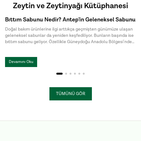
Zeytin ve Zeytinyağı Kütüphanesi
Bıttım Sabunu Nedir? Antep'in Geleneksel Sabunu
Doğal bakım ürünlerine ilgi arttıkça geçmişten günümüze ulaşan
geleneksel sabunlar da yeniden keşfediliyor. Bunların başında ise
bıttım sabunu geliyor. Özellikle Güneydoğu Anadolu Bölgesi'nde
uzun yıllardır üretilen bu özel sabun, doğal içeriği ve sade üretim
yöntemiyle dikkat çekiyor. Halk arasında menengiç sabunu ya da
Antep sabunu olarak da bilinen bıttım sabunu, kimyasal
Devamını Oku
katkılardan uzak , hem cilt hem de saç bakımında tercih edilen
geleneksel sabunlar arasında yer alıyor.
TÜMÜNÜ GÖR