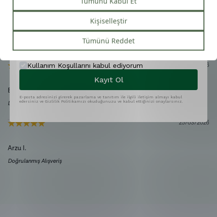
Yorumlar
5.00
Ortalama Puan
Telefon
Yorum Ekle
Kullanım Koşullarını kabul ediyorum
18/05/2026
Kayıt Ol
Ela
C.
E-posta adresinizi girerek pazarlama ve tanıtım ile ilgili iletişim almayı kabul
edersiniz ve Gizlilik Politikamızı okuduğunuzu ve kabul ettiğinizi onaylarsınız.
Doğrulanmış Alışveriş
25/03/2026
Arzu
I.
Doğrulanmış Alışveriş