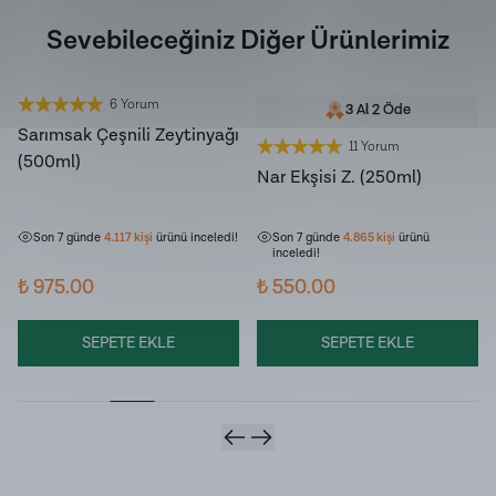
Sevebileceğiniz Diğer Ürünlerimiz
6 Yorum
YENİ HASAT
YENİ HASAT
3 Al 2 Öde
Sarımsak Çeşnili Zeytinyağı
11 Yorum
(500ml)
Nar Ekşisi Z. (250ml)
Son 7 günde
214
kişi
sepetine ekledi!
Son 7 günde
209
kişi
sepetine
ekledi!
Son 7 günde
4.117
kişi
ürünü inceledi!
Son 7 günde
4.865
kişi
ürünü
inceledi!
₺ 975.00
₺ 550.00
SEPETE EKLE
SEPETE EKLE