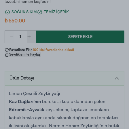
lezzetini hemen keşfedin!
SOĞUK SIKIM
TEMİZ İÇERİK
₺ 550.00
1
SEPETE EKLE
Favorilere Ekle
100 kişi favorilerine ekledi
Sevdiklerinle Paylaş
Ürün Detayı
Limon Çeşnili Zeytinyağı
Kaz Dağları’nın
bereketli topraklarından gelen
Edremit–Ayvalık
zeytinlerini, taptaze limonların
kabuklarıyla aynı anda sıkarak doğanın en ferahlatıcı
ikilisini oluşturduk. Nermin Hanım Zeytinliği’nin butik