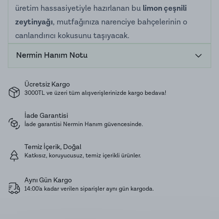
üretim hassasiyetiyle hazırlanan bu
limon çeşnili
zeytinyağı
, mutfağınıza narenciye bahçelerinin o
canlandırıcı kokusunu taşıyacak.
🍋 Gerçek Meyve ile Eş Zamanlı Soğuk Sıkım
Nermin Hanım Notu
Sıradan aromalı yağların aksine,
limon çeşnili
zeytinyağı
üretiminde yapay esans veya sonradan
Ücretsiz Kargo
ekleme aroma kullanılmaz. Farkımız, üretim
3000TL ve üzeri tüm alışverişlerinizde kargo bedava!
metodumuzun doğallığında saklıdır:
İade Garantisi
Birlikte Sıkım:
Kasım ayında özenle topladığımız
İade garantisi Nermin Hanım güvencesinde.
zeytinlerimizi, taze limon kabukları ile birlikte,
bekletmeden fabrikamızda
soğuk sıkım
yöntemiyle
Temiz İçerik, Doğal
Katkısız, koruyucusuz, temiz içerikli ürünler.
işliyoruz. Limonun kabuğundaki o değerli uçucu
yağlar, sıkım esnasında zeytinyağının dokusuyla
Aynı Gün Kargo
bütünleşerek en doğal aromasını verir.
14:00'a kadar verilen siparişler aynı gün kargoda.
🥗 Mutfakta Ferah ve Gurme Dokunuşlar
Limonun yoğun aromasını sızma zeytinyağının