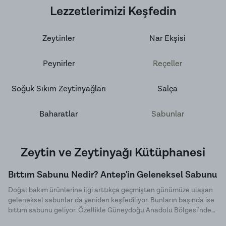
Lezzetlerimizi Keşfedin
Zeytinler
Nar Ekşisi
Peynirler
Reçeller
Soğuk Sıkım Zeytinyağları
Salça
Baharatlar
Sabunlar
Zeytin ve Zeytinyağı Kütüphanesi
Bıttım Sabunu Nedir? Antep'in Geleneksel Sabunu
Doğal bakım ürünlerine ilgi arttıkça geçmişten günümüze ulaşan
geleneksel sabunlar da yeniden keşfediliyor. Bunların başında ise
bıttım sabunu geliyor. Özellikle Güneydoğu Anadolu Bölgesi'nde
uzun yıllardır üretilen bu özel sabun, doğal içeriği ve sade üretim