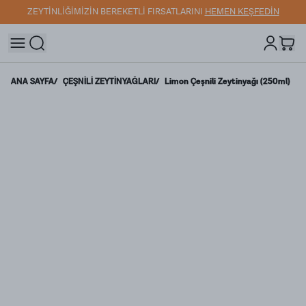
ZEYTİNLİĞİMİZİN BEREKETLİ FIRSATLARINI
HEMEN KEŞFEDİN
ANA SAYFA
/
ÇEŞNİLİ ZEYTİNYAĞLARI
/
Limon Çeşnili Zeytinyağı (250ml)