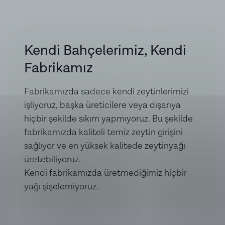
meyvemsi yumuşaklığıyla sunan bu lezzet, özellikle
çiğ tüketimde
karakteristik farkını ortaya koyar:
Salata ve Soslar:
Yeşilliklerin üzerine gezdirerek
Kendi Bahçelerimiz, Kendi
ekstra limon sıkma zahmetine girmeden dengeli bir
Fabrikamız
ferahlık yakalayın.
Deniz Ürünleri:
Izgara balık ve deniz mahsulleri
Fabrikamızda sadece kendi zeytinlerimizi
sunumlarında "altın dokunuş" olarak tercih edin.
işliyoruz, başka üreticilere veya dışarıya
Et Yemekleri:
Özellikle tavuk ve beyaz et
hiçbir şekilde sıkım yapmıyoruz. Bu şekilde
marinasyonlarında ya da servis anında lezzet
fabrikamızda kaliteli temiz zeytin girişini
derinliğini artırmak için kullanın.
sağlıyor ve en yüksek kalitede zeytinyağı
Mezeler:
Humus, cacık veya avokadolu tariflerinize
üretebiliyoruz.
gurme bir narenciye notu ekleyin.
Kendi fabrikamızda üretmediğimiz hiçbir
yağı şişelemiyoruz.