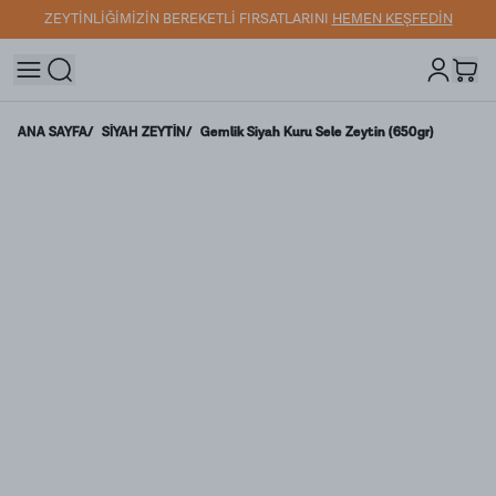
ZEYTİNLİĞİMİZİN BEREKETLİ FIRSATLARINI
HEMEN KEŞFEDİN
ANA SAYFA
/
SİYAH ZEYTİN
/
Gemlik Siyah Kuru Sele Zeytin (650gr)