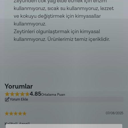
Zeytinden cok yağ elde etmek için enzim
Ürün içeriği:
Sofralık Doğal Salamura Siyah Zeytin,
kullanmıyoruz, sıcak su kullanmıyoruz, lezzet
Tuz, Bitkisel Yağ (Mısır Yağı), Zeytinyağı
ve kokuyu değiştirmek için kimyasallar
kullanmıyoruz.
Zeytinleri olgunlaştırmak için kimyasal
kullanmıyoruz. Ürünlerimiz temiz içeriklidir.
Yorumlar
4.85
Ortalama Puan
Yorum Ekle
07/08/2025
Kaliteli, özenli