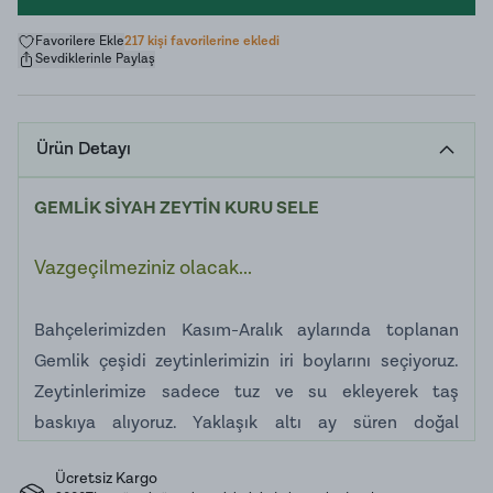
Favorilere Ekle
217 kişi favorilerine ekledi
Sevdiklerinle Paylaş
Ürün Detayı
GEMLİK SİYAH ZEYTİN KURU SELE
Vazgeçilmeziniz olacak...
Bahçelerimizden Kasım-Aralık aylarında toplanan
Gemlik çeşidi zeytinlerimizin iri boylarını seçiyoruz.
Zeytinlerimize sadece tuz ve su ekleyerek taş
baskıya alıyoruz. Yaklaşık altı ay süren doğal
olgunlaşma süreci boyunca hiçbir koruyucu katkı
Ücretsiz Kargo
maddesi ve kimyasal kullanmadan tamamen natürel