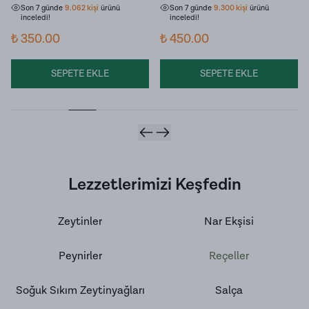
Zeytinyağı (250ml)
Son 7 günde
9.062
kişi
ürünü
Son 7 günde
9.300
kişi
ürünü
inceledi!
inceledi!
₺ 350.00
₺ 450.00
SEPETE EKLE
SEPETE EKLE
Lezzetlerimizi Keşfedin
Zeytinler
Nar Ekşisi
Peynirler
Reçeller
Soğuk Sıkım Zeytinyağları
Salça