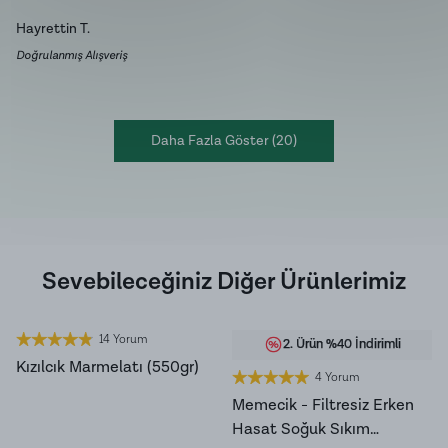
Hayrettin
T.
Doğrulanmış Alışveriş
Daha Fazla Göster
(
20
)
Sevebileceğiniz Diğer Ürünlerimiz
14 Yorum
YENİ HASAT
2. Ürün %40 İndirimli
Kızılcık Marmelatı (550gr)
4 Yorum
Memecik - Filtresiz Erken
Son 7 günde
761
kişi
sepetine ekledi!
Son 7 günde
465
kişi
sepetine ekledi!
Hasat Soğuk Sıkım