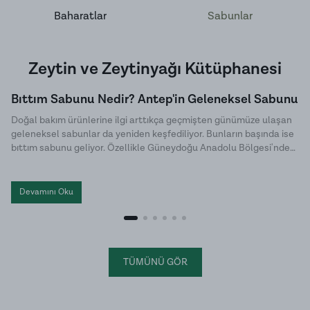
Baharatlar
Sabunlar
Zeytin ve Zeytinyağı Kütüphanesi
Bıttım Sabunu Nedir? Antep'in Geleneksel Sabunu
Doğal bakım ürünlerine ilgi arttıkça geçmişten günümüze ulaşan
geleneksel sabunlar da yeniden keşfediliyor. Bunların başında ise
bıttım sabunu geliyor. Özellikle Güneydoğu Anadolu Bölgesi'nde
uzun yıllardır üretilen bu özel sabun, doğal içeriği ve sade üretim
yöntemiyle dikkat çekiyor. Halk arasında menengiç sabunu ya da
Antep sabunu olarak da bilinen bıttım sabunu, kimyasal
Devamını Oku
katkılardan uzak , hem cilt hem de saç bakımında tercih edilen
geleneksel sabunlar arasında yer alıyor.
TÜMÜNÜ GÖR