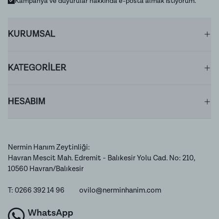
Kampanya ve duyurular hakkında e-posta almak istiyorum.
KURUMSAL
KATEGORİLER
HESABIM
Nermin Hanım Zeytinliği:
Havran Mescit Mah. Edremit - Balıkesir Yolu Cad. No: 210,
10560 Havran/Balıkesir
T: 0266 392 14 96
ovilo@nerminhanim.com