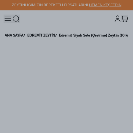
ZEYTİNLİĞİMİZİN BEREKETLİ FIRSATLARINI
HEMEN KEŞFEDİN
ANA SAYFA
/
EDREMİT ZEYTİN
/
Edremit Siyah Sele (Çevirme) Zeytin (10 kg)