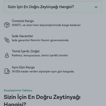
2-3 günde bir çevirerek, olgunlaşmaya bırakıyoruz. El
Sizin İçin En Doğru Zeytinyağı Hangisi?
emeği ile yaklaşık 6 ay süre sonunda siyah zeytinimiz
en doğal haliyle yemeye hazır hale gelmektedir.
Ücretsiz Kargo
Doğal fermantasyon süresi boyunca hiçbir koruyucu
3000TL ve üzeri tüm alışverişlerinizde kargo bedava!
katkı maddesi ve kimyasal kullanmadan tamamen
İade Garantisi
natürel zeytin üretimi yapmaktayız.
İade garantisi Nermin Hanım güvencesinde.
Yeme olgunluğuna gelen Edremit Sele (Çevirme)
Temiz İçerik, Doğal
Katkısız, koruyucusuz, temiz içerikli ürünler.
zeytinlerimizi zeytinyağı ile yağlayarak
ambalajlıyoruz. Doğal fermente zeytinlerimizin
Aynı Gün Kargo
içerisinde bulunan sağlığa faydalı fenolik bileşenlerin
14:00'a kadar verilen siparişler aynı gün kargoda.
etkisiyle hafif acı bir tat alabilirsiniz.
Edremit Siyah Çevirme zeytinimiz tatmanız gereken,
Karşılaştırma Tablosu
Sizin İçin En Doğru Zeytinyağı
her yerde bulamayacağınız farklı lezzette bir siyah
zeytin çeşidimizdir.
Hangisi?