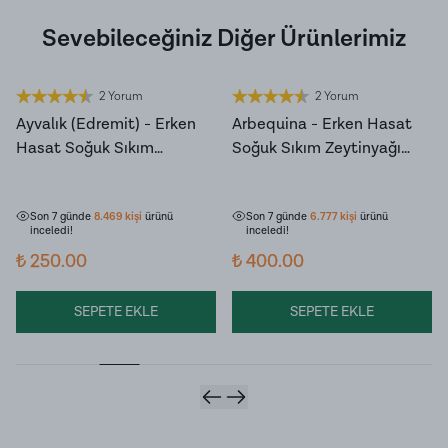
Sevebileceğiniz Diğer Ürünlerimiz
2 Yorum
2 Yorum
YENİ HASAT
YENİ HASAT
Ayvalık (Edremit) - Erken
Arbequina - Erken Hasat
Hasat Soğuk Sıkım
Soğuk Sıkım Zeytinyağı
Zeytinyağı (100ml)
(175ml)
Son 7 günde
1.067
kişi
sepetine
Son 7 günde
623
kişi
sepetine ekledi!
ekledi!
Son 7 günde
8.469
kişi
ürünü
Son 7 günde
6.777
kişi
ürünü
inceledi!
inceledi!
₺ 250.00
₺ 400.00
SEPETE EKLE
SEPETE EKLE