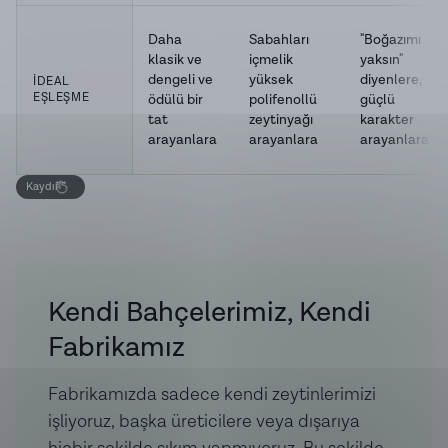
Ürün içeriği:
Sofralık Doğal Edremit Siyah Zeytin,
Daha
Sabahları
"Boğazımı
klasik ve
içmelik
yaksın"
Kaya Tuzu, Zeytinyağı
dengeli ve
yüksek
diyenlere,
İDEAL
EŞLEŞME
ödülü bir
polifenollü
güçlü
tat
zeytinyağı
karakter
arayanlara
arayanlara
arayanlara
Kaydır
Kendi Bahçelerimiz, Kendi
Fabrikamız
Fabrikamızda sadece kendi zeytinlerimizi
işliyoruz, başka üreticilere veya dışarıya