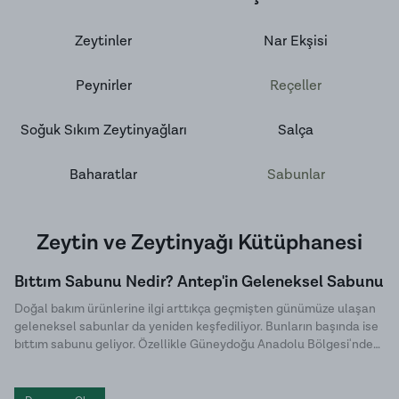
Zeytinler
Nar Ekşisi
Peynirler
Reçeller
Soğuk Sıkım Zeytinyağları
Salça
Baharatlar
Sabunlar
Zeytin ve Zeytinyağı Kütüphanesi
Bıttım Sabunu Nedir? Antep'in Geleneksel Sabunu
Doğal bakım ürünlerine ilgi arttıkça geçmişten günümüze ulaşan
geleneksel sabunlar da yeniden keşfediliyor. Bunların başında ise
bıttım sabunu geliyor. Özellikle Güneydoğu Anadolu Bölgesi'nde
uzun yıllardır üretilen bu özel sabun, doğal içeriği ve sade üretim
yöntemiyle dikkat çekiyor. Halk arasında menengiç sabunu ya da
Antep sabunu olarak da bilinen bıttım sabunu, kimyasal