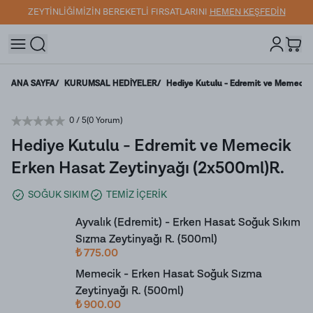
ZEYTİNLİĞİMİZİN BEREKETLİ FIRSATLARINI
HEMEN KEŞFEDİN
ANA SAYFA
/
KURUMSAL HEDİYELER
/
Hediye Kutulu - Edremit ve Memecik 
0
/ 5
(
0 Yorum
)
Hediye Kutulu - Edremit ve Memecik
Erken Hasat Zeytinyağı (2x500ml)R.
SOĞUK SIKIM
TEMİZ İÇERİK
Ayvalık (Edremit) - Erken Hasat Soğuk Sıkım
Sızma Zeytinyağı R. (500ml)
₺ 775.00
Memecik - Erken Hasat Soğuk Sızma
Zeytinyağı R. (500ml)
₺ 900.00