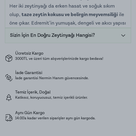
Her iki zeytinyağı da erken hasat ve soğuk sıkım
olup,
taze zeytin kokusu ve belirgin meyvemsiliği
ile
öne çıkar. Edremit’in yumuşak, dengeli ve akıcı yapısı
ile Memecik’in yoğun aroması ve yakıcılığı birlikte
Sizin İçin En Doğru Zeytinyağı Hangisi?
mükemmel bir uyum sunar. Farklı damak zevklerine
hitap eden bu ikili, tek başına veya birlikte
Ücretsiz Kargo
kullanımda sofralarda dengeli bir lezzet deneyimi
3000TL ve üzeri tüm alışverişlerinizde kargo bedava!
oluşturur.
İade Garantisi
Özellikle içmek için, kahvaltılarda ve çiğ tüketimde
İade garantisi Nermin Hanım güvencesinde.
tercih edilebilecek bir settir.
Salatalarda ve yemeklere son dokunuş olarak da
Temiz İçerik, Doğal
Katkısız, koruyucusuz, temiz içerikli ürünler.
rahatlıkla kullanılabilir. Bu eşsiz set; sevdiklerinizi
mutlu edecek şık bir hediye alternatifi olurken, kendi
Aynı Gün Kargo
mutfağınızda da vazgeçilmezlerinizden biri olmaya
14:00'a kadar verilen siparişler aynı gün kargoda.
aday!