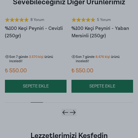
Sevebileceğiniz Diğer Ürünlerimiz
8 Yorum
5 Yorum
%100 Keçi Peyniri - Cevizli
%100 Keçi Peyniri - Yaban
(250gr)
Mersinli (250gr)
Son 7 günde
314
kişi
sepetine ekledi!
Son 7 günde
618
kişi
sepetine ekledi!
Son 7 günde
3.570
kişi
ürünü
Son 7 günde
8.476
kişi
ürünü
inceledi!
inceledi!
₺ 550.00
₺ 550.00
SEPETE EKLE
SEPETE EKLE
Lezzetlerimizi Keşfedin