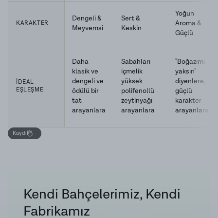
Yoğun
Dengeli &
Sert &
Aroma &
KARAKTER
Meyvemsi
Keskin
Güçlü
Daha
Sabahları
"Boğazımı
klasik ve
içmelik
yaksın"
dengeli ve
yüksek
diyenlere,
İDEAL
EŞLEŞME
ödülü bir
polifenollü
güçlü
tat
zeytinyağı
karakter
arayanlara
arayanlara
arayanlara
Kaydır
Kendi Bahçelerimiz, Kendi
Fabrikamız