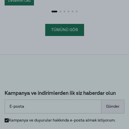
Devamını Oku
katkılardan uzak , hem cilt hem de saç bakımında tercih edilen
geleneksel sabunlar arasında yer alıyor.
TÜMÜNÜ GÖR
Kampanya ve indirimlerden ilk siz haberdar olun
Gönder
Kampanya ve duyurular hakkında e-posta almak istiyorum.