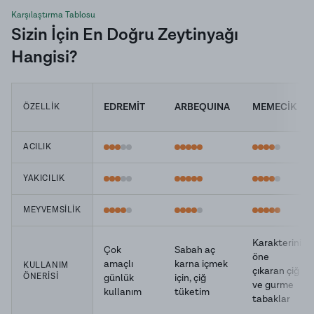
Karşılaştırma Tablosu
Sizin İçin En Doğru Zeytinyağı
Hangisi?
EDREMİT
ARBEQUINA
MEMECİK
ÖZELLİK
ACILIK
YAKICILIK
MEYVEMSİLİK
Karakterini
Çok
Sabah aç
öne
amaçlı
karna içmek
KULLANIM
çıkaran çiğ
ÖNERİSİ
günlük
için, çiğ
ve gurme
kullanım
tüketim
tabaklar