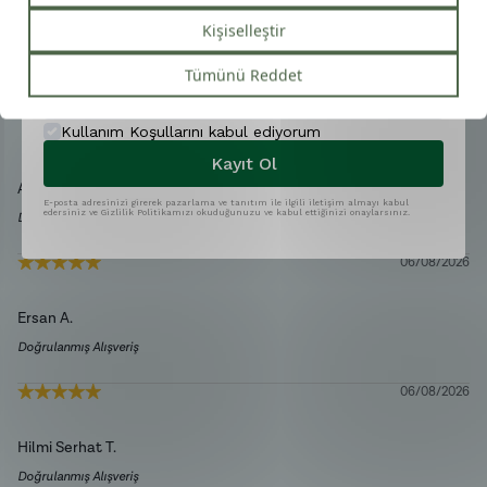
Çok leziz emeğinize sağlık
Telefon
Nermin
Merhabalar 👋, bizi tercih ettiğiniz ve sofralarınızda bize
Hanım
de yer ayırdığınız için teşekkür ederiz. 🌿 Ürünlerimizi en
Zeytinliği
:
taze haliyle, afiyetle ve keyifle tüketmeniz dileğiyle.
Herhangi bir sorunuz olursa biz her zaman buradayız. 😊
Kullanım Koşullarını kabul ediyorum
🫒
Kayıt Ol
Atila
ş.
E-posta adresinizi girerek pazarlama ve tanıtım ile ilgili iletişim almayı kabul
edersiniz ve Gizlilik Politikamızı okuduğunuzu ve kabul ettiğinizi onaylarsınız.
Doğrulanmış Alışveriş
06/08/2026
Ersan
A.
Doğrulanmış Alışveriş
06/08/2026
Hilmi Serhat
T.
Doğrulanmış Alışveriş