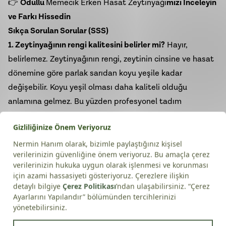
👉
Ödüllü
Memecik Erken Hasat Zeytinyağı
mızı İnceleyin
ve Farkı Hissedin
Sıkça Sorulan Sorular (SSS)
1. Zeytinyağının rengi kalitesini belirler mi?
Hayır,
belirlemez. Zeytinyağının rengi, zeytinin cinsine ve hasat
dönemine göre parlak sarıdan koyu yeşile kadar
değişebilir. Koyu yeşil olması daha kaliteli olduğu
anlamına gelmez. Bu yüzden profesyonel tadım
bardakları koyu renklidir.
2. İyi zeytinyağı boğazı yakmalı mıdır?
Kesinlikle evet.
Boğazda hissedilen yakıcılık, zeytinyağının "Oleocanthal"
gibi antioksidanlar açısından zengin olduğunu gösterir.
Hafif bir yanma ve öksürtme hissi, yağın tazeliğinin ve
kalitesinin ispatıdır.
3. Tadım yapmak için en uygun zaman nedir?
Koku ve tat
alma duyularınızın en açık olduğu sabah saatleri,