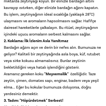
miktarda zeytinyağı koyun. Bir elinizle bardağın altını
kavrayıp ısıtırken, diğer elinizle bardağın ağzını kapatın.
Bu işlem, zeytinyağının ideal sıcaklığa (yaklaşık 28°C)
ulaşmasını ve aromaların hapsolmasını sağlar. Hafifçe
dairesel hareketlerle çalkalayın. Bu ritüel, zeytinyağının
içindeki uçucu aromaların serbest kalmasını sağlar.
2. Koklama: İlk İzlenim Asla Yanıltmaz
Bardağın ağzını açın ve derin bir nefes alın. Burnunuza ne
geliyor? Kaliteli bir zeytinyağında asla boya, küf, rutubet
veya sirke kokusu almamalısınız. Bunlar zeytinin
bekletildiğini veya hatalı işlendiğini gösterir.
Aramanız gereken koku
"Meyvemsilik"
özelliğidir. Taze
zeytin, çimen, domates sapı, enginar, badem veya yeşil
elma... Eğer bu kokular burnunuza doluyorsa, doğru
yerdesiniz demektir.
3. Tadım: "Höpürdetmek" Serbest!