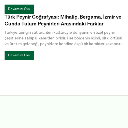
yemeğin türü, istenen aroma ve pişirme yöntemi, hangi yağın
daha uygun olduğunu belirler.
Devamını Oku
Türk Peynir Coğrafyası: Mihaliç, Bergama, İzmir ve
Cunda Tulum Peynirleri Arasındaki Farklar
Türkiye, zengin süt ürünleri kültürüyle dünyanın en özel peynir
çeşitlerine sahip ülkelerden biridir. Her bölgenin iklimi, bitki örtüsü
ve üretim geleneği, peynirlere kendine özgü bir karakter kazandırır.
Türk peynirleri arasında öne çıkan Mihaliç peyniri, Bergama Tulum,
İzmir Tulum ve Cunda Tulum ise hem üretim yöntemleri hem de
Devamını Oku
lezzet profilleriyle birbirinden ayrılır.