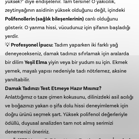
yüksek?"
diye endişelenir. Tam tersine! O yakıcılık,
zeytinyağının asidinin yüksek olduğunu değil, içindeki
Polifenollerin (sağlık bileşenlerinin)
canlı olduğunu
gösterir. O yanma hissi, vücudunuz için şifanın başladığı
yerdir.
💡
Profesyonel İpucu:
Tadım yaparken iki farklı yağ
deneyecekseniz, damak tadınızı sıfırlamak için aralarda
bir dilim
Yeşil Elma
yiyin veya bir yudum su için. Ekmek
yemek, mayalı yapısı nedeniyle tadı nötrlemez, aksine
yanıltabilir.
Damak Tadınızı Test Etmeye Hazır Mısınız?
Anlattığımız o taze çimen kokusunu, dilinizdeki asil acılığı
ve boğazınızı yakan o şifa dolu hissi deneyimlemek için
doğru ürünü seçmek şart. Yüksek polifenol değerleriyle
ödüllü, duyusal analizden tam not almış serimizi
denemenizi öneririz.