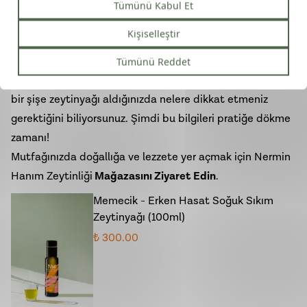
zeytinyağı tadımı
için en ideal zamandır. Ayrıca tadım
öncesinde kahve, sigara veya baharatlı yiyecekler
tüketmemek, doğru analiz yapmanızı sağlar.
Sonuç:
Zeytinyağı tadımı, sadece bir lezzet testi değil,
bedeninize aldığınız gıdaya gösterdiğiniz saygıdır. Artık
bir şişe zeytinyağı aldığınızda nelere dikkat etmeniz
gerektiğini biliyorsunuz. Şimdi bu bilgileri pratiğe dökme
zamanı!
Mutfağınızda doğallığa ve lezzete yer açmak için
Nermin
Hanım Zeytinliği
Mağazasını Ziyaret Edin
.
Memecik - Erken Hasat Soğuk Sıkım
Zeytinyağı (100ml)
₺ 300.00