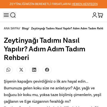
İĞİMİZİN BEREKETLİ FIRSATLARINI
HEMEN KEŞFEDİN
3
ANA SAYFA
/
Blog
/
Zeytinyağı Tadımı Nasıl Yapılır? Adım Adım Tadım Rehber
Zeytinyağı Tadımı Nasıl
Yapılır? Adım Adım Tadım
Rehberi
Şişenin kapağını çevirdiğiniz o ilk anı hayal edin...
Burnunuza gelen koku size ne anlatıyor? Ağır, yağlı ve
boğucu bir koku mu, yoksa taze biçilmiş çimenlerin, yeşil
çağlanın ve Ege rüzgarının ferahlığı mı?