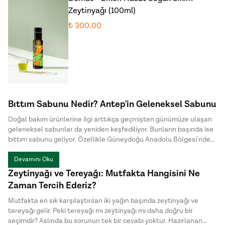
Zeytinyağı (100ml)
₺ 300.00
Bıttım Sabunu Nedir? Antep'in Geleneksel Sabunu
Doğal bakım ürünlerine ilgi arttıkça geçmişten günümüze ulaşan
geleneksel sabunlar da yeniden keşfediliyor. Bunların başında ise
bıttım sabunu geliyor. Özellikle Güneydoğu Anadolu Bölgesi'nde
uzun yıllardır üretilen bu özel sabun, doğal içeriği ve sade üretim
yöntemiyle dikkat çekiyor. Halk arasında menengiç sabunu ya da
Devamını Oku
Antep sabunu olarak da bilinen bıttım sabunu, kimyasal
Zeytinyağı ve Tereyağı: Mutfakta Hangisini Ne
katkılardan uzak , hem cilt hem de saç bakımında tercih edilen
Zaman Tercih Ederiz?
geleneksel sabunlar arasında yer alıyor.
Mutfakta en sık karşılaştırılan iki yağın başında zeytinyağı ve
tereyağı gelir. Peki tereyağı mı zeytinyağı mı daha doğru bir
seçimdir? Aslında bu sorunun tek bir cevabı yoktur. Hazırlanan