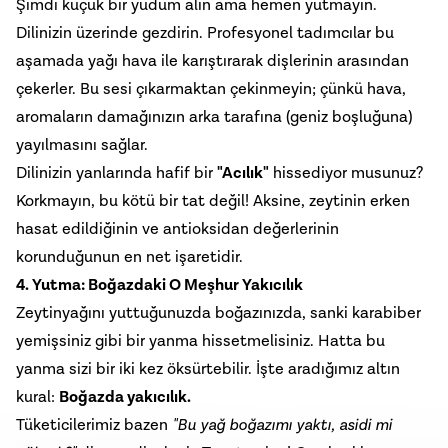
Şimdi küçük bir yudum alın ama hemen yutmayın.
Dilinizin üzerinde gezdirin. Profesyonel tadımcılar bu
aşamada yağı hava ile karıştırarak dişlerinin arasından
çekerler. Bu sesi çıkarmaktan çekinmeyin; çünkü hava,
aromaların damağınızın arka tarafına (geniz boşluğuna)
yayılmasını sağlar.
Dilinizin yanlarında hafif bir
"Acılık"
hissediyor musunuz?
Korkmayın, bu kötü bir tat değil! Aksine, zeytinin erken
hasat edildiğinin ve antioksidan değerlerinin
korunduğunun en net işaretidir.
4. Yutma: Boğazdaki O Meşhur Yakıcılık
Zeytinyağını yuttuğunuzda boğazınızda, sanki karabiber
yemişsiniz gibi bir yanma hissetmelisiniz. Hatta bu
yanma sizi bir iki kez öksürtebilir. İşte aradığımız altın
kural:
Boğazda yakıcılık.
Tüketicilerimiz bazen
"Bu yağ boğazımı yaktı, asidi mi