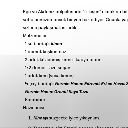
Ege ve Akdeniz bölgelerinde “tilkişen” olarak da bili
sofralarımızda büyük bir yeri hak ediyor. Onunla yapılan
sizlerle paylaşmak istedik.
Malzemeler
-1 su bardağı
kinoa
-1 demet kuşkonmaz
-2 adet közlenmiş kırmızı kapya biber
-1/2 demet taze soğan
-1 adet lime (veya limon)
-½ çay bardağı
Nermin Hanım Edremit Erken Hasat Z
-
Nermin Hanım Granül Kaya Tuzu
-Karabiber
Hazırlanışı
Kinoayı
süzgeçte iyice yıkayalım.