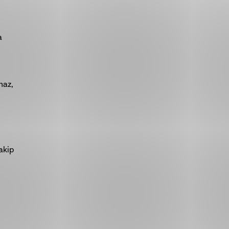
a
maz,
takip