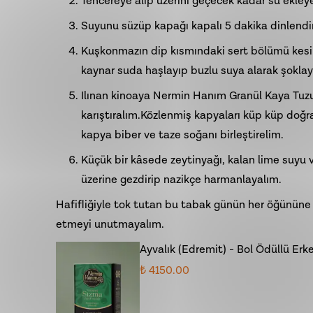
Tencereye alıp üzerini geçecek kadar su ekleye
Suyunu süzüp kapağı kapalı 5 dakika dinlendi
Kuşkonmazın dip kısmındaki sert bölümü kesip 
kaynar suda haşlayıp buzlu suya alarak şoklayab
Ilınan kinoaya Nermin Hanım Granül Kaya Tuzu v
karıştıralım.Közlenmiş kapyaları küp küp doğr
kapya biber ve taze soğanı birleştirelim.
Küçük bir kâsede zeytinyağı, kalan lime suyu v
üzerine gezdirip nazikçe harmanlayalım.
Hafifliğiyle tok tutan bu tabak günün her öğününe y
etmeyi unutmayalım.
Ayvalık (Edremit) - Bol Ödüllü Erk
₺ 4150.00