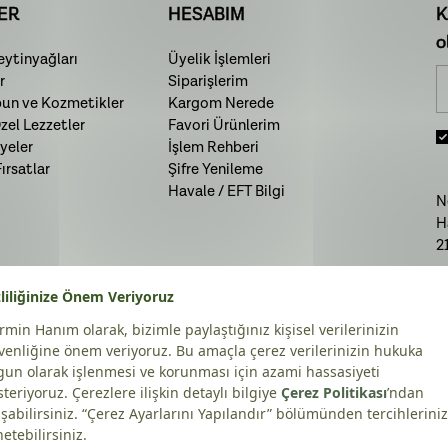
ER
HESABIM
K
o
ytinyağları
Üyelik İşlemleri
r
Siparişlerim
bun ve Kozmetikler
Kargom Nerede
el Lezzetler
Favori Ürünlerim
yeler
İşlem Rehberi
rsatlar
Şifre Yenileme
Havale / EFT Bilgi
N
H
2
T