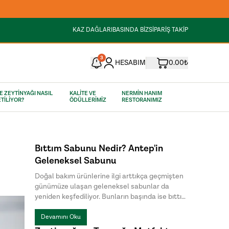
KAZ DAĞLARI
BASINDA BİZ
SİPARİŞ TAKİP
3
HESABIM
0.00₺
E ZEYTİNYAĞI NASIL
KALİTE VE
NERMİN HANIM
TİLİYOR?
ÖDÜLLERİMİZ
RESTORANIMIZ
Bıttım Sabunu Nedir? Antep'in
Geleneksel Sabunu
Doğal bakım ürünlerine ilgi arttıkça geçmişten
günümüze ulaşan geleneksel sabunlar da
yeniden keşfediliyor. Bunların başında ise bıttım
sabunu geliyor. Özellikle Güneydoğu Anadolu
Bölgesi'nde uzun yıllardır üretilen bu özel
Devamını Oku
sabun, doğal içeriği ve sade üretim yöntemiyle