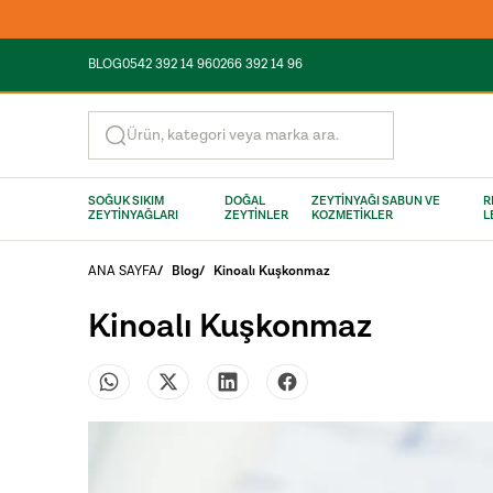
BLOG
0542 392 14 96
0266 392 14 96
Ürün, kategori veya marka ara.
SOĞUK SIKIM
DOĞAL
ZEYTİNYAĞI SABUN VE
R
ZEYTİNYAĞLARI
ZEYTİNLER
KOZMETİKLER
L
ANA SAYFA
/
Blog
/
Kinoalı Kuşkonmaz
Kinoalı Kuşkonmaz