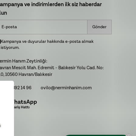
ampanya ve indirimlerden ilk siz haberdar
lun
Gönder
Kampanya ve duyurular hakkında e-posta almak
istiyorum.
ermin Hanım Zeytinliği:
avran Mescit Mah. Edremit - Balıkesir Yolu Cad. No:
10, 10560 Havran/Balıkesir
: 0266 392 14 96
ovilo@nerminhanim.com