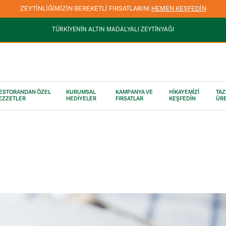
3000 TL VE ÜZERİ KARGO ÜCRETSİZ
TÜRKİYENİN ALTIN MADALYALI ZEYTİNYAĞI
ESTORANDAN ÖZEL
KURUMSAL
KAMPANYA VE
HİKAYEMİZİ
TAZ
EZZETLER
HEDİYELER
FIRSATLAR
KEŞFEDİN
ÜRE