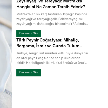
Zeytinyağı ve Tereyağı: Mutfakta
dikkat çekiyor. Halk arasında menengiç sabunu
Hangisini Ne Zaman Tercih Ederiz?
ya da Antep sabunu olarak da bilinen bıttım
sabunu, kimyasal katkılardan uzak , hem cilt
Mutfakta en sık karşılaştırılan iki yağın başında
hem de saç bakımında tercih edilen geleneksel
zeytinyağı ve tereyağı gelir. Peki tereyağı mı
sabunlar arasında yer alıyor.
zeytinyağı mı daha doğru bir seçimdir? Aslında
bu sorunun tek bir cevabı yoktur. Hazırlanan
yemeğin türü, istenen aroma ve pişirme
Devamını Oku
yöntemi, hangi yağın daha uygun olduğunu
Türk Peynir Coğrafyası: Mihaliç,
belirler.
Bergama, İzmir ve Cunda Tulum
Peynirleri Arasındaki Farklar
Türkiye, zengin süt ürünleri kültürüyle dünyanın
en özel peynir çeşitlerine sahip ülkelerden
biridir. Her bölgenin iklimi, bitki örtüsü ve üretim
geleneği, peynirlere kendine özgü bir karakter
kazandırır. Türk peynirleri arasında öne çıkan
Devamını Oku
Mihaliç peyniri, Bergama Tulum, İzmir Tulum ve
Cunda Tulum ise hem üretim yöntemleri hem
de lezzet profilleriyle birbirinden ayrılır.