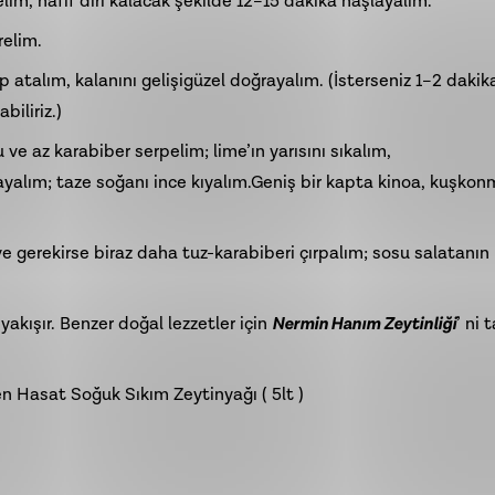
lim, hafif diri kalacak şekilde 12–15 dakika haşlayalım.
relim.
atalım, kalanını gelişigüzel doğrayalım. (İsterseniz 1–2 dakik
iliriz.)
e az karabiber serpelim; lime’ın yarısını sıkalım,
ayalım; taze soğanı ince kıyalım.Geniş bir kapta kinoa, kuşkon
e gerekirse biraz daha tuz-karabiberi çırpalım; sosu salatanın
akışır. Benzer doğal lezzetler için
Nermin Hanım Zeytinliği
’ ni 
en Hasat Soğuk Sıkım Zeytinyağı ( 5lt )