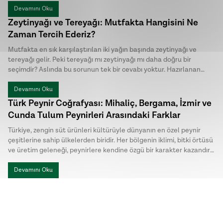
yöntemiyle dikkat çekiyor. Halk arasında menengiç sabunu ya da
Devamını Oku
Antep sabunu olarak da bilinen bıttım sabunu, kimyasal
Zeytinyağı ve Tereyağı: Mutfakta Hangisini Ne
katkılardan uzak , hem cilt hem de saç bakımında tercih edilen
Zaman Tercih Ederiz?
geleneksel sabunlar arasında yer alıyor.
Mutfakta en sık karşılaştırılan iki yağın başında zeytinyağı ve
tereyağı gelir. Peki tereyağı mı zeytinyağı mı daha doğru bir
seçimdir? Aslında bu sorunun tek bir cevabı yoktur. Hazırlanan
yemeğin türü, istenen aroma ve pişirme yöntemi, hangi yağın
daha uygun olduğunu belirler.
Devamını Oku
Türk Peynir Coğrafyası: Mihaliç, Bergama, İzmir ve
Cunda Tulum Peynirleri Arasındaki Farklar
Türkiye, zengin süt ürünleri kültürüyle dünyanın en özel peynir
çeşitlerine sahip ülkelerden biridir. Her bölgenin iklimi, bitki örtüsü
ve üretim geleneği, peynirlere kendine özgü bir karakter kazandırır.
Türk peynirleri arasında öne çıkan Mihaliç peyniri, Bergama Tulum,
İzmir Tulum ve Cunda Tulum ise hem üretim yöntemleri hem de
Devamını Oku
lezzet profilleriyle birbirinden ayrılır.