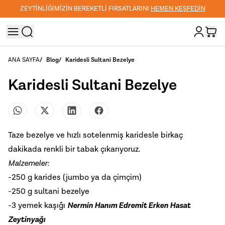
ZEYTİNLİĞİMİZİN BEREKETLİ FIRSATLARINI
HEMEN KEŞFEDİN
ANA SAYFA
/
Blog
/
Karidesli Sultani Bezelye
Karidesli Sultani Bezelye
Taze bezelye ve hızlı sotelenmiş karidesle birkaç
dakikada renkli bir tabak çıkarıyoruz.
Malzemeler:
-250 g karides (jumbo ya da çimçim)
-250 g sultani bezelye
-3 yemek kaşığı
Nermin Hanım Edremit Erken Hasat
Zeytinyağı