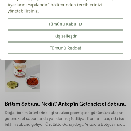
Maraş Tatlı Toz Biber (250gr)
₺ 225.00
Bıttım Sabunu Nedir? Antep'in Geleneksel Sabunu
Doğal bakım ürünlerine ilgi arttıkça geçmişten günümüze ulaşan
geleneksel sabunlar da yeniden keşfediliyor. Bunların başında ise
bıttım sabunu geliyor. Özellikle Güneydoğu Anadolu Bölgesi'nde
uzun yıllardır üretilen bu özel sabun, doğal içeriği ve sade üretim