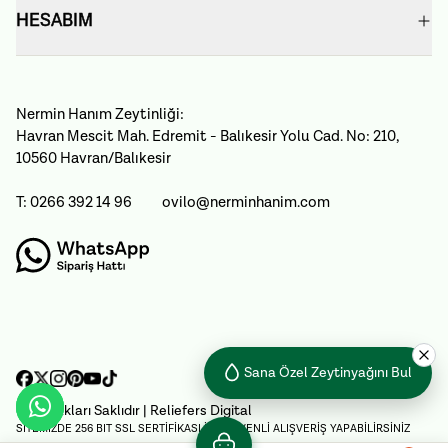
HESABIM
Nermin Hanım Zeytinliği:
Havran Mescit Mah. Edremit - Balıkesir Yolu Cad. No: 210,
10560 Havran/Balıkesir
T: 0266 392 14 96
ovilo@nerminhanim.com
Sana Özel Zeytinyağını Bul
Tüm Hakları Saklıdır
| Reliefers Digital
SİTEMİZDE 256 BIT SSL SERTİFİKASI İLE GÜVENLİ ALIŞVERİŞ YAPABİLİRSİNİZ