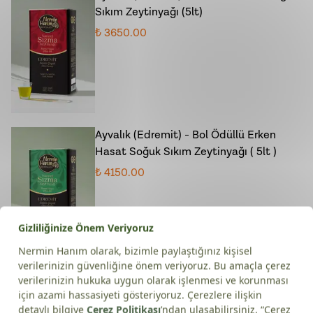
Sıkım Zeytinyağı (5lt)
₺ 3650.00
Ayvalık (Edremit) - Bol Ödüllü Erken
Hasat Soğuk Sıkım Zeytinyağı ( 5lt )
₺ 4150.00
Maraş İpek Pul Biber (200gr)
₺ 250.00