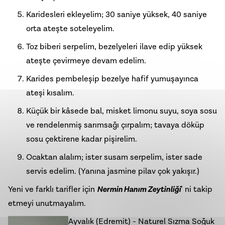
Karidesleri ekleyelim; 30 saniye yüksek, 40 saniye
orta ateşte soteleyelim.
Toz biberi serpelim, bezelyeleri ilave edip yüksek
ateşte çevirmeye devam edelim.
Karides pembeleşip bezelye hafif yumuşayınca
ateşi kısalım.
Küçük bir kâsede bal, misket limonu suyu, soya sosu
ve rendelenmiş sarımsağı çırpalım; tavaya döküp
sosu çektirene kadar pişirelim.
Ocaktan alalım; ister susam serpelim, ister sade
servis edelim. (Yanına jasmine pilav çok yakışır.)
Yeni ve farklı tarifler için
Nermin Hanım Zeytinliği
’ ni takip
etmeyi unutmayalım.
Ayvalık (Edremit) - Naturel Sızma Soğuk