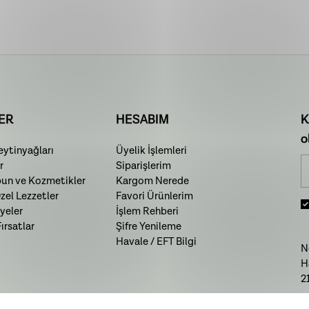
ER
HESABIM
K
o
ytinyağları
Üyelik İşlemleri
r
Siparişlerim
bun ve Kozmetikler
Kargom Nerede
el Lezzetler
Favori Ürünlerim
yeler
İşlem Rehberi
rsatlar
Şifre Yenileme
Havale / EFT Bilgi
N
H
2