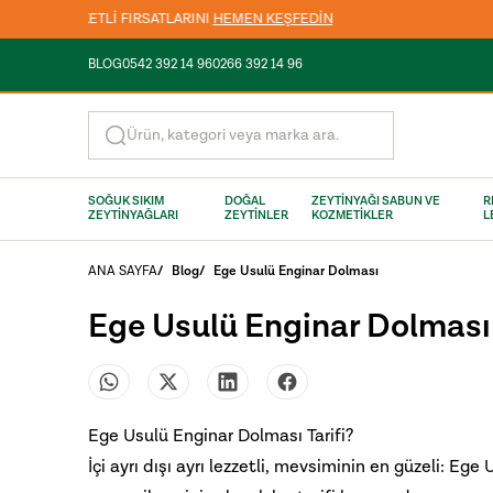
BLOG
0542 392 14 96
0266 392 14 96
Ürün, kategori veya marka ara.
SOĞUK SIKIM
DOĞAL
ZEYTİNYAĞI SABUN VE
R
ZEYTİNYAĞLARI
ZEYTİNLER
KOZMETİKLER
L
ANA SAYFA
/
Blog
/
Ege Usulü Enginar Dolması
Ege Usulü Enginar Dolması
Ege Usulü Enginar Dolması Tarifi?
İçi ayrı dışı ayrı lezzetli, mevsiminin en güzeli: Ege