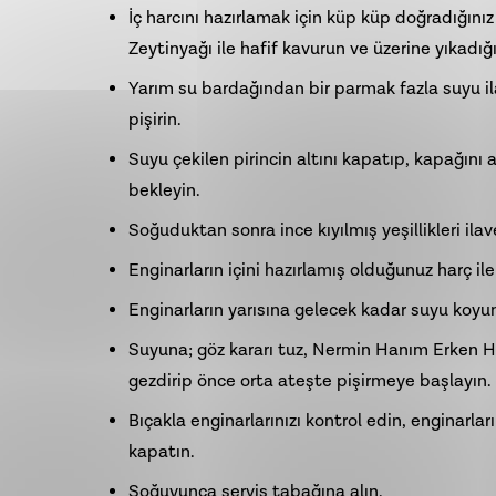
İç harcını hazırlamak için küp küp doğradığın
Zeytinyağ
ı ile hafif kavurun ve üzerine yıkadı
Yarım su bardağından bir parmak fazla suyu il
pişirin.
Suyu çekilen pirincin altını kapatıp, kapağını a
bekleyin.
Soğuduktan sonra ince kıyılmış yeşillikleri ilave
Enginarların içini hazırlamış olduğunuz harç il
Enginarların yarısına gelecek kadar suyu koyu
Suyuna; göz kararı tuz, Nermin Hanım Erken H
gezdirip önce orta ateşte pişirmeye başlayın.
Bıçakla enginarlarınızı kontrol edin, enginarl
kapatın.
Soğuyunca servis tabağına alın.