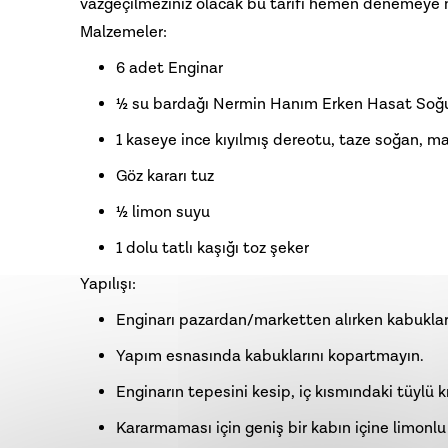
vazgeçilmeziniz olacak bu tarifi hemen denemeye n
Malzemeler:
6 adet Enginar
½ su bardağı Nermin Hanım
Erken Hasat Soğu
1 kaseye ince kıyılmış dereotu, taze soğan, 
Göz kararı tuz
½ limon suyu
1 dolu tatlı kaşığı toz şeker
Yapılışı:
Enginarı pazardan/marketten alırken kabukları
Yapım esnasında kabuklarını kopartmayın.
Enginarın tepesini kesip, iç kısmındaki tüylü k
Kararmaması için geniş bir kabın içine limonlu 