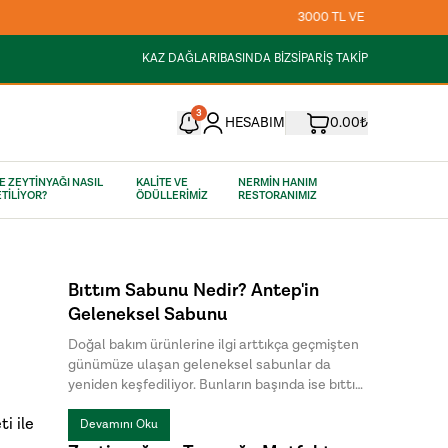
KAZ DAĞLARI
BASINDA BİZ
SİPARİŞ TAKİP
3
HESABIM
0.00₺
E ZEYTİNYAĞI NASIL
KALİTE VE
NERMİN HANIM
TİLİYOR?
ÖDÜLLERİMİZ
RESTORANIMIZ
Bıttım Sabunu Nedir? Antep'in
Geleneksel Sabunu
Doğal bakım ürünlerine ilgi arttıkça geçmişten
günümüze ulaşan geleneksel sabunlar da
yeniden keşfediliyor. Bunların başında ise bıttım
sabunu geliyor. Özellikle Güneydoğu Anadolu
ti ile
Bölgesi'nde uzun yıllardır üretilen bu özel
Devamını Oku
sabun, doğal içeriği ve sade üretim yöntemiyle