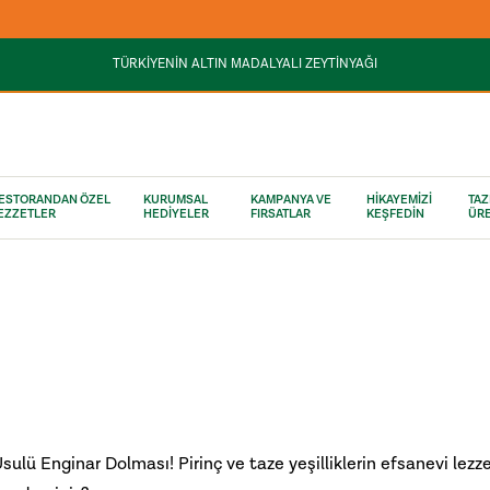
3000 TL VE ÜZERİ KARGO ÜCRETSİZ
TÜRKİYENİN ALTIN MADALYALI ZEYTİNYAĞI
ESTORANDAN ÖZEL
KURUMSAL
KAMPANYA VE
HİKAYEMİZİ
TAZ
EZZETLER
HEDİYELER
FIRSATLAR
KEŞFEDİN
ÜRE
 Usulü Enginar Dolması! Pirinç ve taze yeşilliklerin efsanevi lezze