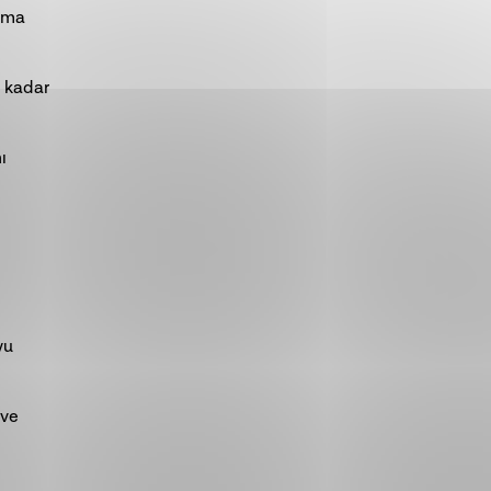
zma
e kadar
ı
yu
 ve