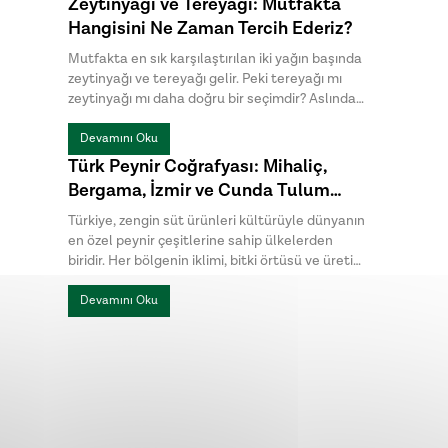
Zeytinyağı ve Tereyağı: Mutfakta
dikkat çekiyor. Halk arasında menengiç sabunu
Hangisini Ne Zaman Tercih Ederiz?
ya da Antep sabunu olarak da bilinen bıttım
sabunu, kimyasal katkılardan uzak , hem cilt
Mutfakta en sık karşılaştırılan iki yağın başında
hem de saç bakımında tercih edilen geleneksel
zeytinyağı ve tereyağı gelir. Peki tereyağı mı
sabunlar arasında yer alıyor.
zeytinyağı mı daha doğru bir seçimdir? Aslında
bu sorunun tek bir cevabı yoktur. Hazırlanan
yemeğin türü, istenen aroma ve pişirme
Devamını Oku
yöntemi, hangi yağın daha uygun olduğunu
Türk Peynir Coğrafyası: Mihaliç,
belirler.
Bergama, İzmir ve Cunda Tulum
Peynirleri Arasındaki Farklar
Türkiye, zengin süt ürünleri kültürüyle dünyanın
en özel peynir çeşitlerine sahip ülkelerden
biridir. Her bölgenin iklimi, bitki örtüsü ve üretim
geleneği, peynirlere kendine özgü bir karakter
kazandırır. Türk peynirleri arasında öne çıkan
Devamını Oku
Mihaliç peyniri, Bergama Tulum, İzmir Tulum ve
Cunda Tulum ise hem üretim yöntemleri hem
de lezzet profilleriyle birbirinden ayrılır.