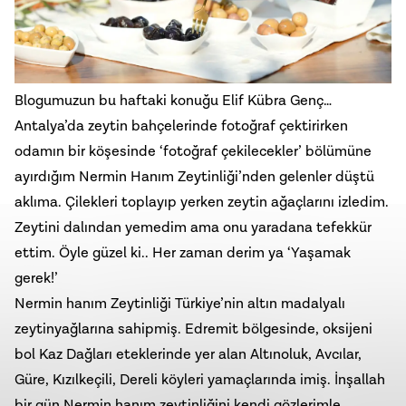
Blogumuzun bu haftaki konuğu Elif Kübra Genç…
Antalya’da zeytin bahçelerinde fotoğraf çektirirken
odamın bir köşesinde ‘fotoğraf çekilecekler’ bölümüne
ayırdığım Nermin Hanım Zeytinliği’nden gelenler düştü
aklıma. Çilekleri toplayıp yerken zeytin ağaçlarını izledim.
Zeytini dalından yemedim ama onu yaradana tefekkür
ettim. Öyle güzel ki.. Her zaman derim ya ‘Yaşamak
gerek!’
Nermin hanım Zeytinliği Türkiye’nin altın madalyalı
zeytinyağlarına sahipmiş. Edremit bölgesinde, oksijeni
bol Kaz Dağları eteklerinde yer alan Altınoluk, Avcılar,
Güre, Kızılkeçili, Dereli köyleri yamaçlarında imiş. İnşallah
bir gün Nermin hanım zeytinliğini kendi gözlerimle