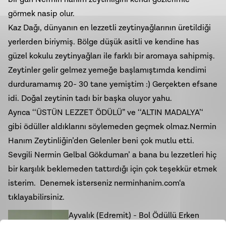
görmek nasip olur.
Kaz Dağı, dünyanın en lezzetli zeytinyağlarının üretildiği
yerlerden biriymiş. Bölge düşük asitli ve kendine has
güzel kokulu zeytinyağları ile farklı bir aromaya sahipmiş.
Zeytinler gelir gelmez yemeğe başlamıştımda kendimi
durduramamış 20- 30 tane yemiştim :) Gerçekten efsane
idi. Doğal zeytinin tadı bir başka oluyor yahu.
Ayrıca ‘‘ÜSTÜN LEZZET ÖDÜLÜ” ve ‘‘ALTIN MADALYA’‘
gibi ödüller aldıklarını söylemeden geçmek olmaz.Nermin
Hanım Zeytinliğin’den Gelenler beni çok mutlu etti.
Sevgili Nermin Gelbal Gökduman’ a bana bu lezzetleri hiç
bir karşılık beklemeden tattırdığı için çok teşekkür etmek
isterim. Denemek isterseniz nerminhanim.com‘a
tıklayabilirsiniz.
Ayvalık (Edremit) - Bol Ödüllü Erken