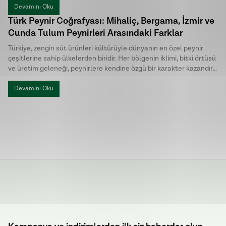
daha uygun olduğunu belirler.
Devamını Oku
Türk Peynir Coğrafyası: Mihaliç, Bergama, İzmir ve
Cunda Tulum Peynirleri Arasındaki Farklar
Türkiye, zengin süt ürünleri kültürüyle dünyanın en özel peynir
çeşitlerine sahip ülkelerden biridir. Her bölgenin iklimi, bitki örtüsü
ve üretim geleneği, peynirlere kendine özgü bir karakter kazandırır.
Türk peynirleri arasında öne çıkan Mihaliç peyniri, Bergama Tulum,
İzmir Tulum ve Cunda Tulum ise hem üretim yöntemleri hem de
Devamını Oku
lezzet profilleriyle birbirinden ayrılır.