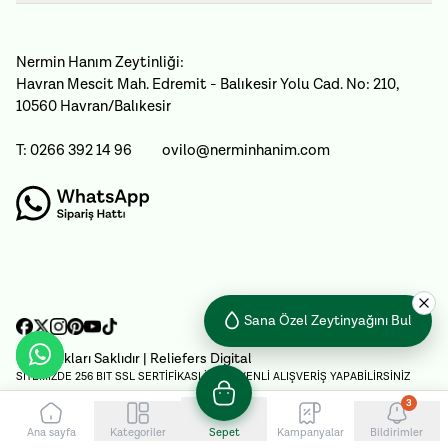
Nermin Hanım Zeytinliği:
Havran Mescit Mah. Edremit - Balıkesir Yolu Cad. No: 210,
10560 Havran/Balıkesir
T: 0266 392 14 96
ovilo@nerminhanim.com
Sana Özel Zeytinyağını Bul
Tüm Hakları Saklıdır
| Reliefers Digital
SİTEMİZDE 256 BIT SSL SERTİFİKASI İLE GÜVENLİ ALIŞVERİŞ YAPABİLİRSİNİZ
3
Ana sayfa
Kategoriler
Sepet
Kampanyalar
Bildirimler