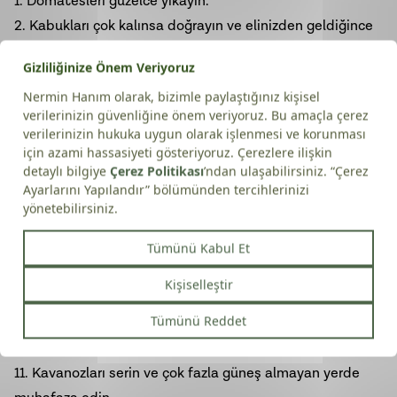
1. Domatesleri güzelce yıkayın.
2. Kabukları çok kalınsa doğrayın ve elinizden geldiğince
çekirdek yataklarını çıkaralım.
3. Domatesleri rendede veya çok sulandırmadan robotta
çekin.
4. Geniş bir tencereye çekilmiş domatesleri alın.
5. 5 litrelik tencereye tepeleme 2 yemek kaşığı tuz ve 1
çay bardağı kadar #ovilo zeytinyağı koyun
6. Domateslerimizi pişirmeye başlayın.
7. Oluşan köpüklerini alın.
8. Renkleri hafif dönmeye başlayıp suyunu biraz çekince
ocağın altını çok kısın.
9. Temiz ve kuru cam kavanozlara sıcakken doldurun.
10. Kavanozların kapaklarını sıkıca kapatın ve kalan
havanın çıkması için 1 gece ters çevirerek bekletin.
11. Kavanozları serin ve çok fazla güneş almayan yerde