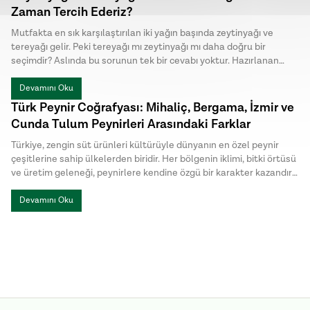
katkılardan uzak , hem cilt hem de saç bakımında tercih edilen
Zaman Tercih Ederiz?
geleneksel sabunlar arasında yer alıyor.
Mutfakta en sık karşılaştırılan iki yağın başında zeytinyağı ve
tereyağı gelir. Peki tereyağı mı zeytinyağı mı daha doğru bir
seçimdir? Aslında bu sorunun tek bir cevabı yoktur. Hazırlanan
yemeğin türü, istenen aroma ve pişirme yöntemi, hangi yağın
daha uygun olduğunu belirler.
Devamını Oku
Türk Peynir Coğrafyası: Mihaliç, Bergama, İzmir ve
Cunda Tulum Peynirleri Arasındaki Farklar
Türkiye, zengin süt ürünleri kültürüyle dünyanın en özel peynir
çeşitlerine sahip ülkelerden biridir. Her bölgenin iklimi, bitki örtüsü
ve üretim geleneği, peynirlere kendine özgü bir karakter kazandırır.
Türk peynirleri arasında öne çıkan Mihaliç peyniri, Bergama Tulum,
İzmir Tulum ve Cunda Tulum ise hem üretim yöntemleri hem de
Devamını Oku
lezzet profilleriyle birbirinden ayrılır.