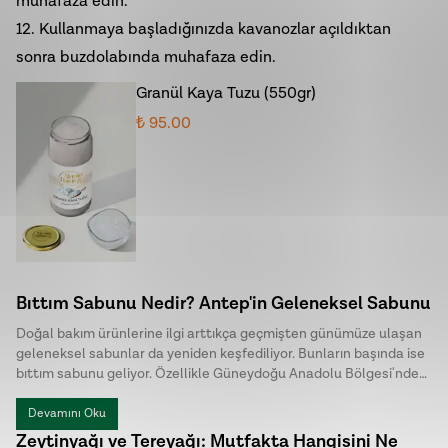
muhafaza edin.
12. Kullanmaya başladığınızda kavanozlar açıldıktan
sonra buzdolabında muhafaza edin.
Granül Kaya Tuzu (550gr)
₺ 95.00
Bıttım Sabunu Nedir? Antep'in Geleneksel Sabunu
Doğal bakım ürünlerine ilgi arttıkça geçmişten günümüze ulaşan
geleneksel sabunlar da yeniden keşfediliyor. Bunların başında ise
bıttım sabunu geliyor. Özellikle Güneydoğu Anadolu Bölgesi'nde
uzun yıllardır üretilen bu özel sabun, doğal içeriği ve sade üretim
yöntemiyle dikkat çekiyor. Halk arasında menengiç sabunu ya da
Devamını Oku
Antep sabunu olarak da bilinen bıttım sabunu, kimyasal
Zeytinyağı ve Tereyağı: Mutfakta Hangisini Ne