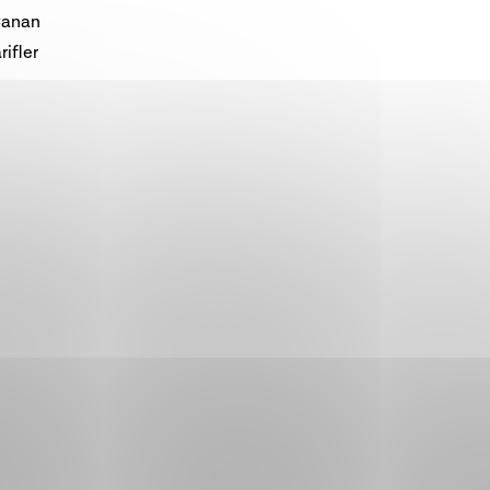
 Canan
rifler