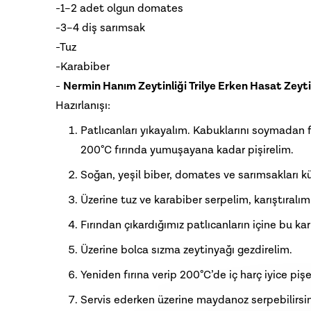
-1–2 adet olgun domates
-3–4 diş sarımsak
-Tuz
-Karabiber
-
Nermin Hanım Zeytinliği Trilye Erken Hasat Zeyt
Hazırlanışı:
Patlıcanları yıkayalım. Kabuklarını soymadan f
200°C fırında yumuşayana kadar pişirelim.
Soğan, yeşil biber, domates ve sarımsakları k
Üzerine tuz ve karabiber serpelim, karıştıralım
Fırından çıkardığımız patlıcanların içine bu ka
Üzerine bolca sızma zeytinyağı gezdirelim.
Yeniden fırına verip 200°C’de iç harç iyice pişe
Servis ederken üzerine maydanoz serpebilirsin