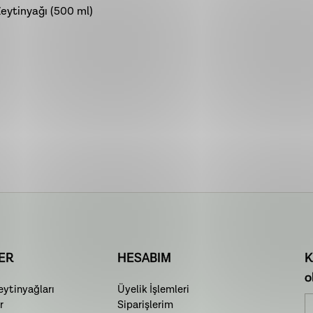
Zeytinyağı (500 ml)
ER
HESABIM
K
o
ytinyağları
Üyelik İşlemleri
r
Siparişlerim