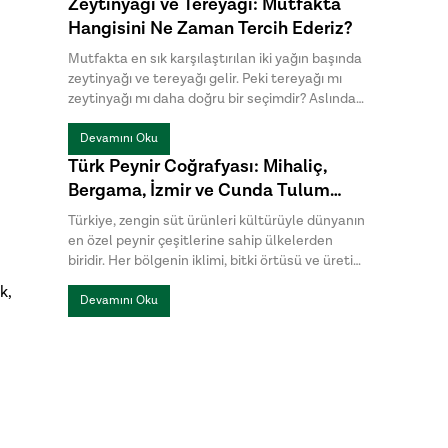
Zeytinyağı ve Tereyağı: Mutfakta
dikkat çekiyor. Halk arasında menengiç sabunu
Hangisini Ne Zaman Tercih Ederiz?
ya da Antep sabunu olarak da bilinen bıttım
sabunu, kimyasal katkılardan uzak , hem cilt
Mutfakta en sık karşılaştırılan iki yağın başında
hem de saç bakımında tercih edilen geleneksel
zeytinyağı ve tereyağı gelir. Peki tereyağı mı
sabunlar arasında yer alıyor.
zeytinyağı mı daha doğru bir seçimdir? Aslında
bu sorunun tek bir cevabı yoktur. Hazırlanan
yemeğin türü, istenen aroma ve pişirme
Devamını Oku
yöntemi, hangi yağın daha uygun olduğunu
Türk Peynir Coğrafyası: Mihaliç,
belirler.
Bergama, İzmir ve Cunda Tulum
Peynirleri Arasındaki Farklar
Türkiye, zengin süt ürünleri kültürüyle dünyanın
en özel peynir çeşitlerine sahip ülkelerden
biridir. Her bölgenin iklimi, bitki örtüsü ve üretim
geleneği, peynirlere kendine özgü bir karakter
k,
kazandırır. Türk peynirleri arasında öne çıkan
Devamını Oku
Mihaliç peyniri, Bergama Tulum, İzmir Tulum ve
Cunda Tulum ise hem üretim yöntemleri hem
de lezzet profilleriyle birbirinden ayrılır.