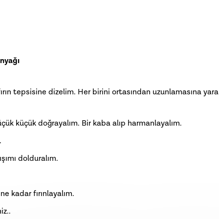
inyağı
ırın tepsisine dizelim. Her birini ortasından uzunlamasına yara
üçük küçük doğrayalım. Bir kaba alıp harmanlayalım.
.
rışımı dolduralım.
ne kadar fırınlayalım.
iz..