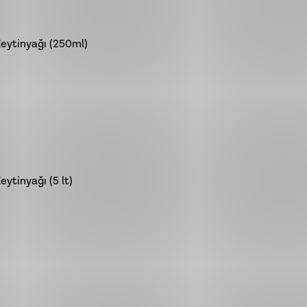
Zeytinyağı (250ml)
ytinyağı (5 lt)