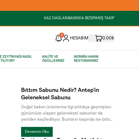
KAZ DAĞLARI
BASINDA BİZ
SİPARİŞ TAKİP
3
HESABIM
0.00₺
E ZEYTİNYAĞI NASIL
KALİTE VE
NERMİN HANIM
TİLİYOR?
ÖDÜLLERİMİZ
RESTORANIMIZ
Bıttım Sabunu Nedir? Antep'in
Geleneksel Sabunu
Doğal bakım ürünlerine ilgi arttıkça geçmişten
günümüze ulaşan geleneksel sabunlar da
yeniden keşfediliyor. Bunların başında ise bıttım
sabunu geliyor. Özellikle Güneydoğu Anadolu
Bölgesi'nde uzun yıllardır üretilen bu özel
Devamını Oku
sabun, doğal içeriği ve sade üretim yöntemiyle