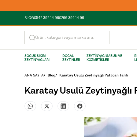
BLOG
0542 392 14 96
0266 392 14 96
Ürün, kategori veya marka ara.
SOĞUK SIKIM
DOĞAL
ZEYTİNYAĞI SABUN VE
R
ZEYTİNYAĞLARI
ZEYTİNLER
KOZMETİKLER
L
ANA SAYFA
/
Blog
/
Karatay Usulü Zeytinyağlı Patlıcan Tarifi
Karatay Usulü Zeytinyağlı P