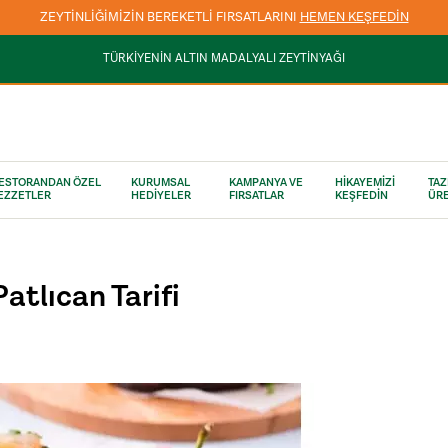
3000 TL VE ÜZERİ KARGO ÜCRETSİZ
TÜRKİYENİN ALTIN MADALYALI ZEYTİNYAĞI
ESTORANDAN ÖZEL
KURUMSAL
KAMPANYA VE
HİKAYEMİZİ
TAZ
EZZETLER
HEDİYELER
FIRSATLAR
KEŞFEDİN
ÜRE
atlıcan Tarifi