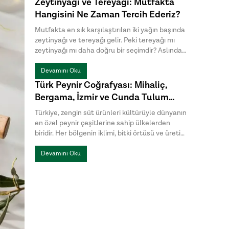
Zeytinyağı ve Tereyağı: Mutfakta
dikkat çekiyor. Halk arasında menengiç sabunu
Hangisini Ne Zaman Tercih Ederiz?
ya da Antep sabunu olarak da bilinen bıttım
sabunu, kimyasal katkılardan uzak , hem cilt
Mutfakta en sık karşılaştırılan iki yağın başında
hem de saç bakımında tercih edilen geleneksel
zeytinyağı ve tereyağı gelir. Peki tereyağı mı
sabunlar arasında yer alıyor.
zeytinyağı mı daha doğru bir seçimdir? Aslında
bu sorunun tek bir cevabı yoktur. Hazırlanan
yemeğin türü, istenen aroma ve pişirme
Devamını Oku
yöntemi, hangi yağın daha uygun olduğunu
Türk Peynir Coğrafyası: Mihaliç,
belirler.
Bergama, İzmir ve Cunda Tulum
Peynirleri Arasındaki Farklar
Türkiye, zengin süt ürünleri kültürüyle dünyanın
en özel peynir çeşitlerine sahip ülkelerden
biridir. Her bölgenin iklimi, bitki örtüsü ve üretim
geleneği, peynirlere kendine özgü bir karakter
kazandırır. Türk peynirleri arasında öne çıkan
Devamını Oku
Mihaliç peyniri, Bergama Tulum, İzmir Tulum ve
Cunda Tulum ise hem üretim yöntemleri hem
de lezzet profilleriyle birbirinden ayrılır.