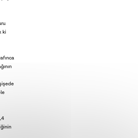
uru
 ki
rafınca
ağının
 şişede
ple
,4
iğinin