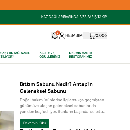
KAZ DAĞLARI
BASINDA BİZ
SİPARİŞ TAKİP
3
HESABIM
0.00₺
E ZEYTİNYAĞI NASIL
KALİTE VE
NERMİN HANIM
TİLİYOR?
ÖDÜLLERİMİZ
RESTORANIMIZ
Bıttım Sabunu Nedir? Antep'in
Geleneksel Sabunu
Doğal bakım ürünlerine ilgi arttıkça geçmişten
günümüze ulaşan geleneksel sabunlar da
yeniden keşfediliyor. Bunların başında ise bıttım
sabunu geliyor. Özellikle Güneydoğu Anadolu
Bölgesi'nde uzun yıllardır üretilen bu özel
Devamını Oku
sabun, doğal içeriği ve sade üretim yöntemiyle