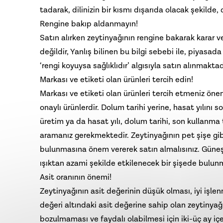
tadarak, dilinizin bir kısmı dışarıda olacak şekilde, 
Rengine bakıp aldanmayın!
Satın alırken zeytinyağının rengine bakarak karar v
değildir, Yanlış bilinen bu bilgi sebebi ile, piyasad
‘rengi koyuysa sağlıklıdır’ algısıyla satın alınmaktadı
Markası ve etiketi olan ürünleri tercih edin!
Markası ve etiketi olan ürünleri tercih etmeniz öne
onaylı ürünlerdir. Dolum tarihi yerine, hasat yılını
üretim ya da hasat yılı, dolum tarihi, son kullanma t
aramanız gerekmektedir. Zeytinyağının pet şişe gib
bulunmasına önem vererek satın almalısınız. Güneş 
ışıktan azami şekilde etkilenecek bir şişede bulun
Asit oranının önemi!
Zeytinyağı
nın asit değerinin düşük olması, iyi işl
değeri altındaki asit değerine sahip olan zeytinyağl
bozulmaması ve faydalı olabilmesi için iki-üç ay iç