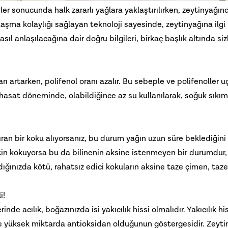
r sonucunda halk zararlı yağlara yaklaştırılırken,
zeytinyağı
n
aşma kolaylığı sağlayan teknoloji sayesinde, zeytinyağına ilgi
ıl anlaşılacağına dair doğru bilgileri, birkaç başlık altında siz
ı artarken, polifenol oranı azalır. Bu sebeple ve polifenoller u
hasat döneminde, olabildiğince az su kullanılarak, soğuk sıkım
tıran bir koku alıyorsanız, bu durum yağın uzun süre beklediğini
in kokuyorsa bu da bilinenin aksine istenmeyen bir durumdur,
ladığınızda kötü, rahatsız edici kokuların aksine taze çimen, taze
i!
rinde acılık, boğazınızda isi yakıcılık hissi olmalıdır. Yakıcılık hi
inde yüksek miktarda antioksidan olduğunun göstergesidir. Zeyti