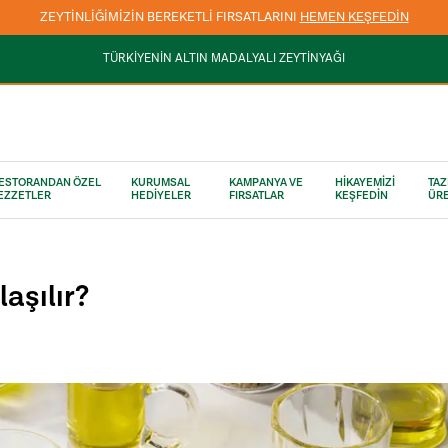
3000 TL VE ÜZERİ KARGO ÜCRETSİZ
TÜRKİYENİN ALTIN MADALYALI ZEYTİNYAĞI
ESTORANDAN ÖZEL
KURUMSAL
KAMPANYA VE
HİKAYEMİZİ
TAZ
EZZETLER
HEDİYELER
FIRSATLAR
KEŞFEDİN
ÜRE
laşılır?