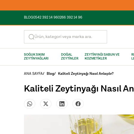
BLOG
0542 392 14 96
0266 392 14 96
Ürün, kategori veya marka ara.
SOĞUK SIKIM
DOĞAL
ZEYTİNYAĞI SABUN VE
R
ZEYTİNYAĞLARI
ZEYTİNLER
KOZMETİKLER
L
ANA SAYFA
/
Blog
/
Kaliteli Zeytinyağı Nasıl Anlaşılır?
Kaliteli Zeytinyağı Nasıl An