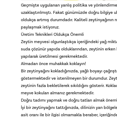
Geçmişte uygulanan yanlış politika ve yönlendirmele
uzaklaştırılmıştı. Fakat günümüzde doğru bilgiye ul
oldukça artmış durumdadır. Kaliteli zeytinyağının nas
paylaşmak istiyoruz.
Üretim Teknikleri Oldukça Önemli
Zeytin meyvesi olgunlaştıkça içeriğindeki yağ miktar
suda çözünür yapıda olduklarından, zeytinin erken 
yapılarak üretilmesi gerekmektedir.
Almadan önce muhakkak koklayın!
Bir zeytinyağını kokladığınızda, yağlı boyayı çağrış
göstermektedir ve istenilmeyen bir durumdur. Zeyt
zeytinin fazla bekletilerek sıkıldığını gösterir. Kok
meyve kokuları almanız gerekmektedir.
Doğru tadımı yapmak ve doğru tatları almak öneml
İyi bir zeytinyağını tattığınızda, dilinizin yan bölgele
asit oranı ile bir ilgisi olmamakla beraber, içeriğ