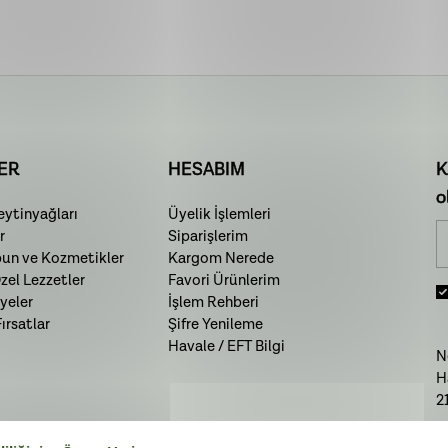
ER
HESABIM
K
o
ytinyağları
Üyelik İşlemleri
r
Siparişlerim
bun ve Kozmetikler
Kargom Nerede
el Lezzetler
Favori Ürünlerim
yeler
İşlem Rehberi
rsatlar
Şifre Yenileme
Havale / EFT Bilgi
N
H
2
T