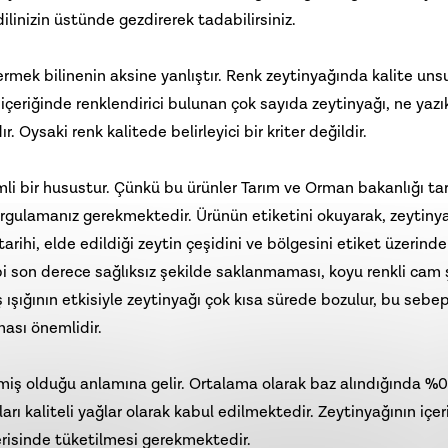
dilinizin üstünde gezdirerek tadabilirsiniz.
ermek bilinenin aksine yanlıştır. Renk zeytinyağında kalite uns
a içeriğinde renklendirici bulunan çok sayıda zeytinyağı, ne yazık
r. Oysaki renk kalitede belirleyici bir kriter değildir.
mli bir husustur. Çünkü bu ürünler Tarım ve Orman bakanlığı ta
 sorgulamanız gerekmektedir. Ürünün etiketini okuyarak, zeytiny
arihi, elde edildiği zeytin çeşidini ve bölgesini etiket üzerinde
i son derece sağlıksız şekilde saklanmaması, koyu renkli cam
ışığının etkisiyle zeytinyağı çok kısa sürede bozulur, bu sebe
ması önemlidir.
enmiş olduğu anlamına gelir. Ortalama olarak baz alındığında %0
arı kaliteli yağlar olarak kabul edilmektedir.
Zeytinyağı
nın içer
erisinde tüketilmesi gerekmektedir.