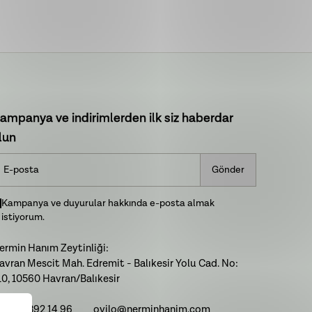
ampanya ve indirimlerden ilk siz haberdar
lun
Gönder
Kampanya ve duyurular hakkında e-posta almak
istiyorum.
ermin Hanım Zeytinliği:
avran Mescit Mah. Edremit - Balıkesir Yolu Cad. No:
10, 10560 Havran/Balıkesir
: 0266 392 14 96
ovilo@nerminhanim.com