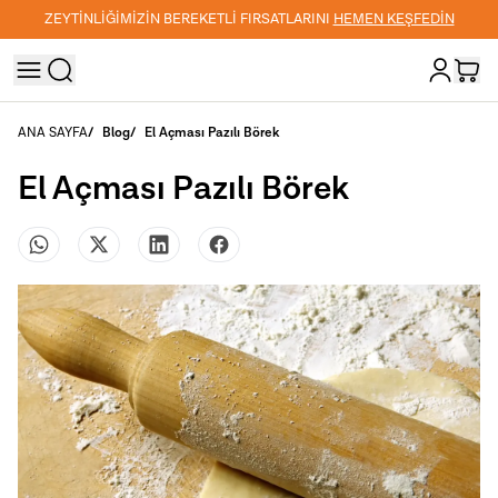
TLİ FIRSATLARINI
HEMEN KEŞFEDİN
3000 TL VE ÜZER
ANA SAYFA
/
Blog
/
El Açması Pazılı Börek
El Açması Pazılı Börek