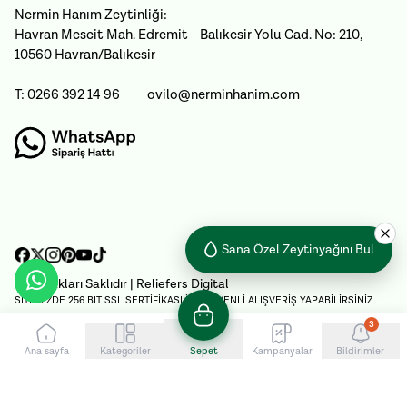
Nermin Hanım Zeytinliği:
Havran Mescit Mah. Edremit - Balıkesir Yolu Cad. No: 210,
10560 Havran/Balıkesir
T: 0266 392 14 96
ovilo@nerminhanim.com
Sana Özel Zeytinyağını Bul
Tüm Hakları Saklıdır
| Reliefers Digital
SİTEMİZDE 256 BIT SSL SERTİFİKASI İLE GÜVENLİ ALIŞVERİŞ YAPABİLİRSİNİZ
3
Ana sayfa
Kategoriler
Sepet
Kampanyalar
Bildirimler