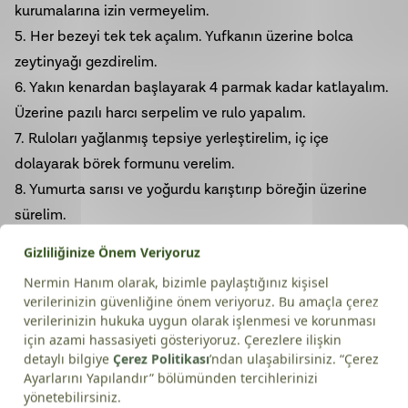
kurumalarına izin vermeyelim.
5. Her bezeyi tek tek açalım. Yufkanın üzerine bolca
zeytinyağı gezdirelim.
6. Yakın kenardan başlayarak 4 parmak kadar katlayalım.
Üzerine pazılı harcı serpelim ve rulo yapalım.
7. Ruloları yağlanmış tepsiye yerleştirelim, iç içe
dolayarak börek formunu verelim.
8. Yumurta sarısı ve yoğurdu karıştırıp böreğin üzerine
sürelim.
9. Önceden ısıtılmış 170°C fırında, altı üstü kızarana dek
pişirelim.
Püf nokta:
Zeytinyağının doğru kullanımı, bu böreği
sıradanlıktan çıkarıp unutulmaz kılar.
Nermin Hanım Zeytinliği’nin lezzetli zeytinyağları
, el
açması hamurlara lezzet, kıtırlık ve mis gibi bir aroma
katmak için en güvenilir yol arkadaşınız. Şimdi çay