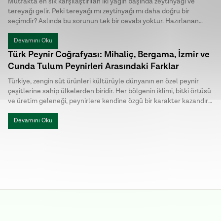
Mutfakta en sık karşılaştırılan iki yağın başında zeytinyağı ve
tereyağı gelir. Peki tereyağı mı zeytinyağı mı daha doğru bir
seçimdir? Aslında bu sorunun tek bir cevabı yoktur. Hazırlanan
yemeğin türü, istenen aroma ve pişirme yöntemi, hangi yağın
daha uygun olduğunu belirler.
Devamını Oku
Türk Peynir Coğrafyası: Mihaliç, Bergama, İzmir ve
Cunda Tulum Peynirleri Arasındaki Farklar
Türkiye, zengin süt ürünleri kültürüyle dünyanın en özel peynir
çeşitlerine sahip ülkelerden biridir. Her bölgenin iklimi, bitki örtüsü
ve üretim geleneği, peynirlere kendine özgü bir karakter kazandırır.
Türk peynirleri arasında öne çıkan Mihaliç peyniri, Bergama Tulum,
İzmir Tulum ve Cunda Tulum ise hem üretim yöntemleri hem de
Devamını Oku
lezzet profilleriyle birbirinden ayrılır.