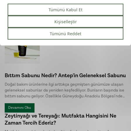
demlensin, börek dilimlensin.
Domat - Filtresiz Erken Hasat Soğuk
Sıkım Zeytinyağı (500ml)
₺ 750.00
Bıttım Sabunu Nedir? Antep'in Geleneksel Sabunu
Doğal bakım ürünlerine ilgi arttıkça geçmişten günümüze ulaşan
geleneksel sabunlar da yeniden keşfediliyor. Bunların başında ise
bıttım sabunu geliyor. Özellikle Güneydoğu Anadolu Bölgesi'nde
uzun yıllardır üretilen bu özel sabun, doğal içeriği ve sade üretim
yöntemiyle dikkat çekiyor. Halk arasında menengiç sabunu ya da
Devamını Oku
Antep sabunu olarak da bilinen bıttım sabunu, kimyasal
Zeytinyağı ve Tereyağı: Mutfakta Hangisini Ne
katkılardan uzak , hem cilt hem de saç bakımında tercih edilen
Zaman Tercih Ederiz?
geleneksel sabunlar arasında yer alıyor.