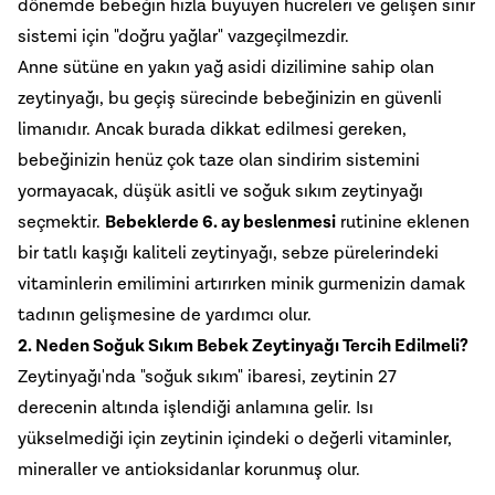
dönemde bebeğin hızla büyüyen hücreleri ve gelişen sinir
sistemi için "doğru yağlar" vazgeçilmezdir.
Anne sütüne en yakın yağ asidi dizilimine sahip olan
zeytinyağı, bu geçiş sürecinde bebeğinizin en güvenli
limanıdır. Ancak burada dikkat edilmesi gereken,
bebeğinizin henüz çok taze olan sindirim sistemini
yormayacak, düşük asitli ve soğuk sıkım zeytinyağı
seçmektir.
Bebeklerde 6. ay beslenmesi
rutinine eklenen
bir tatlı kaşığı kaliteli zeytinyağı, sebze pürelerindeki
vitaminlerin emilimini artırırken minik gurmenizin damak
tadının gelişmesine de yardımcı olur.
2. Neden Soğuk Sıkım Bebek Zeytinyağı Tercih Edilmeli?
Zeytinyağı'nda "soğuk sıkım" ibaresi, zeytinin 27
derecenin altında işlendiği anlamına gelir. Isı
yükselmediği için zeytinin içindeki o değerli vitaminler,
mineraller ve antioksidanlar korunmuş olur.