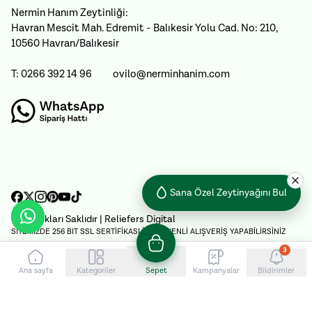
Nermin Hanım Zeytinliği:
Havran Mescit Mah. Edremit - Balıkesir Yolu Cad. No: 210,
10560 Havran/Balıkesir
T: 0266 392 14 96
ovilo@nerminhanim.com
Sana Özel Zeytinyağını Bul
Tüm Hakları Saklıdır
| Reliefers Digital
SİTEMİZDE 256 BIT SSL SERTİFİKASI İLE GÜVENLİ ALIŞVERİŞ YAPABİLİRSİNİZ
3
Ana sayfa
Kategoriler
Sepet
Kampanyalar
Bildirimler