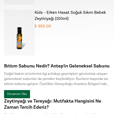
Kids - Erken Hasat Soğuk Sıkım Bebek
Zeytinyağı (100ml)
₺ 350.00
Bıttım Sabunu Nedir? Antep'in Geleneksel Sabunu
Doğal bakım ürünlerine ilgi arttıkça geçmişten günümüze ulaşan
geleneksel sabunlar da yeniden keşfediliyor. Bunların başında ise
bıttım sabunu geliyor. Özellikle Güneydoğu Anadolu Bölgesi'nde
uzun yıllardır üretilen bu özel sabun, doğal içeriği ve sade üretim
yöntemiyle dikkat çekiyor. Halk arasında menengiç sabunu ya da
Devamını Oku
Antep sabunu olarak da bilinen bıttım sabunu, kimyasal
Zeytinyağı ve Tereyağı: Mutfakta Hangisini Ne
katkılardan uzak , hem cilt hem de saç bakımında tercih edilen
Zaman Tercih Ederiz?
geleneksel sabunlar arasında yer alıyor.