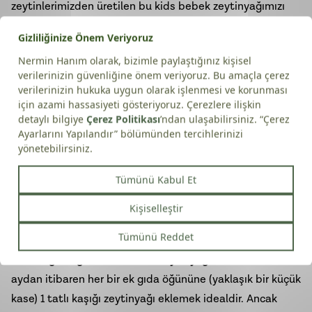
zeytinlerimizden üretilen bu
kids bebek zeytinyağımızı
sofranıza konuk etmenizi öneririz.
Sıkça Sorulan Sorular (SSS)
1. Zeytinyağı bebeklerde kabızlığa iyi gelir mi?
Evet,
zeytinyağı doğal bir laksatif görevi görerek bağırsak
hareketlerini düzenler. Ek gıdaya geçişte sıkça rastlanan
kabızlık sorunu için her öğüne eklenen bir miktar
zeytinyağı, sindirimi rahatlatmaya yardımcı olacaktır.
2. Bebek zeytinyağı ile normal zeytinyağı farkı nedir?
Bebekler için ayrılan zeytinyağı, genellikle en erken hasat
döneminde, en düşük asiditeye sahip partilerden seçilir.
Aroması bebeğin tüketimine uygun olacak şekilde en
yumuşak ve en taze olanlardan tercih edilir.
3. Bebeğime günde ne kadar zeytinyağı verebilirim?
6.
aydan itibaren her bir ek gıda öğününe (yaklaşık bir küçük
kase) 1 tatlı kaşığı zeytinyağı eklemek idealdir. Ancak