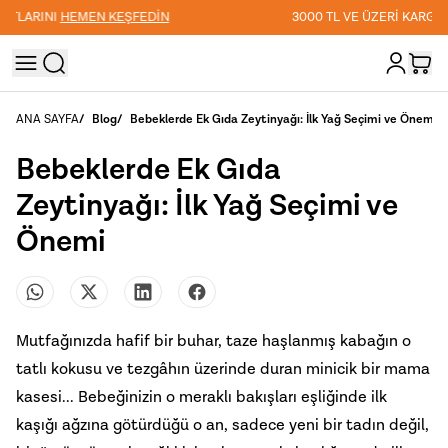
3000 TL VE ÜZERİ KARGO ÜCRETSİZ
ANA SAYFA
/
Blog
/
Bebeklerde Ek Gıda Zeytinyağı: İlk Yağ Seçimi ve Önemi
Bebeklerde Ek Gıda
Zeytinyağı: İlk Yağ Seçimi ve
Önemi
Mutfağınızda hafif bir buhar, taze haşlanmış kabağın o
tatlı kokusu ve tezgâhın üzerinde duran minicik bir mama
kasesi... Bebeğinizin o meraklı bakışları eşliğinde ilk
kaşığı ağzına götürdüğü o an, sadece yeni bir tadın değil,