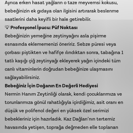
Ayrıca erken hasat yağların o taze meyvemsi kokusu,
bebeğinizin ek gıdaya olan ilgisini artırarak beslenme
saatlerini daha keyifli bir hale getirebilir.
💡
Profesyonel İpucu: Püf Noktası
Bebeğinizin yemeğine zeytinyağını asla pişirme
esnasında eklememenizi öneririz. Sebze püresi veya
çorbası piştikten ve hafifçe ılındıktan sonra, tabağına 1
tatlı kaşığı çiğ zeytinyağı ekleyerek yağın içindeki tüm
canlı vitaminlerin doğrudan bebeğinize ulaşmasını
sağlayabilirsiniz.
Bebeğiniz İçin Doğanın En Değerli Hediyesi
Nermin Hanım Zeytinliği olarak, kendi çocuklarımıza ve
torunlarımıza gönül rahatlığıyla içirdiğimiz, asit oranı en
düşük ve polifenol değeri en yüksek özel serimizi
bebekleriniz için hazırladık. Kaz Dağları’nın tertemiz
havasında yetişen, toprağa değmeden elle toplanan