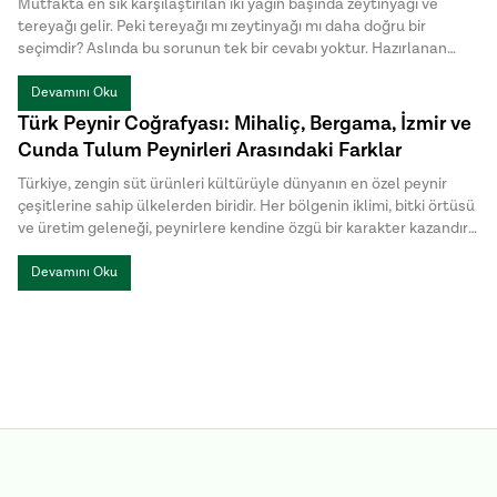
Mutfakta en sık karşılaştırılan iki yağın başında zeytinyağı ve
tereyağı gelir. Peki tereyağı mı zeytinyağı mı daha doğru bir
seçimdir? Aslında bu sorunun tek bir cevabı yoktur. Hazırlanan
yemeğin türü, istenen aroma ve pişirme yöntemi, hangi yağın
daha uygun olduğunu belirler.
Devamını Oku
Türk Peynir Coğrafyası: Mihaliç, Bergama, İzmir ve
Cunda Tulum Peynirleri Arasındaki Farklar
Türkiye, zengin süt ürünleri kültürüyle dünyanın en özel peynir
çeşitlerine sahip ülkelerden biridir. Her bölgenin iklimi, bitki örtüsü
ve üretim geleneği, peynirlere kendine özgü bir karakter kazandırır.
Türk peynirleri arasında öne çıkan Mihaliç peyniri, Bergama Tulum,
İzmir Tulum ve Cunda Tulum ise hem üretim yöntemleri hem de
Devamını Oku
lezzet profilleriyle birbirinden ayrılır.