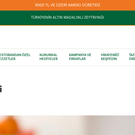
3000 TL VE ÜZERİ KARGO ÜCRETSİZ
TÜRKİYENİN ALTIN MADALYALI ZEYTİNYAĞI
ESTORANDAN ÖZEL
KURUMSAL
KAMPANYA VE
HİKAYEMİZİ
TAZ
EZZETLER
HEDİYELER
FIRSATLAR
KEŞFEDİN
ÜRE
i