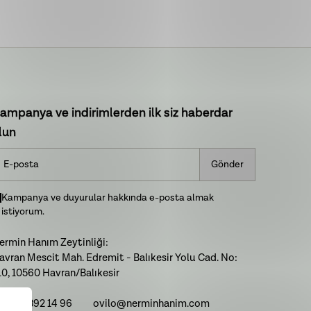
ampanya ve indirimlerden ilk siz haberdar
lun
Gönder
Kampanya ve duyurular hakkında e-posta almak
istiyorum.
ermin Hanım Zeytinliği:
avran Mescit Mah. Edremit - Balıkesir Yolu Cad. No:
10, 10560 Havran/Balıkesir
: 0266 392 14 96
ovilo@nerminhanim.com