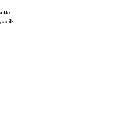
betle
yda ilk