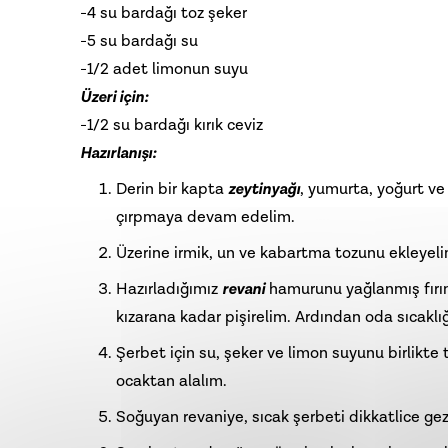
-4 su bardağı toz şeker
-5 su bardağı su
-1/2 adet limonun suyu
Üzeri için:
-1/2 su bardağı kırık ceviz
Hazırlanışı:
Derin bir kapta
zeytinyağı
, yumurta, yoğurt ve
çırpmaya devam edelim.
Üzerine irmik, un ve kabartma tozunu ekleyel
Hazırladığımız
revani
hamurunu yağlanmış fırın 
kızarana kadar pişirelim. Ardından oda sıcakl
Şerbet için su, şeker ve limon suyunu birlikte
ocaktan alalım.
Soğuyan revaniye, sıcak şerbeti dikkatlice gez