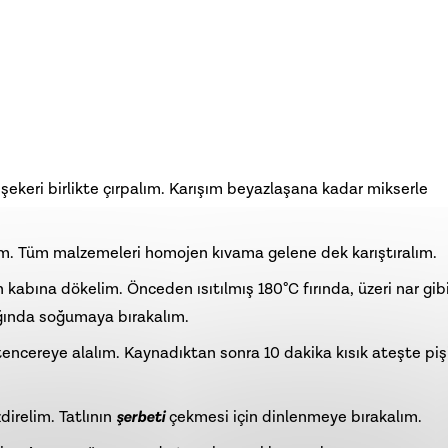
 şekeri birlikte çırpalım. Karışım beyazlaşana kadar mikserle
im. Tüm malzemeleri homojen kıvama gelene dek karıştıralım.
kabına dökelim. Önceden ısıtılmış 180°C fırında, üzeri nar gib
ığında soğumaya bırakalım.
 tencereye alalım. Kaynadıktan sonra 10 dakika kısık ateşte piş
direlim. Tatlının
şerbeti
çekmesi için dinlenmeye bırakalım.