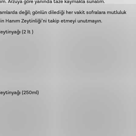
lim. Arzuya göre yanında taze kaymakla sunalım.
amlarda değil; gönlün dilediği her vakit sofralara mutluluk
ermin Hanım Zeytinliği’ni takip etmeyi unutmayın.
ytinyağı (2 lt )
Zeytinyağı (250ml)