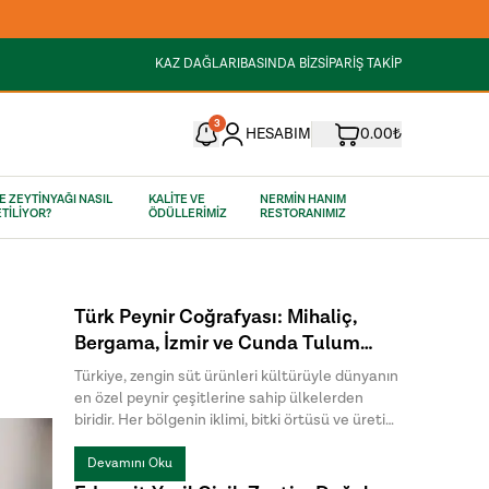
KAZ DAĞLARI
BASINDA BİZ
SİPARİŞ TAKİP
3
HESABIM
0.00₺
E ZEYTİNYAĞI NASIL
KALİTE VE
NERMİN HANIM
TİLİYOR?
ÖDÜLLERİMİZ
RESTORANIMIZ
Türk Peynir Coğrafyası: Mihaliç,
Bergama, İzmir ve Cunda Tulum
Peynirleri Arasındaki Farklar
Türkiye, zengin süt ürünleri kültürüyle dünyanın
en özel peynir çeşitlerine sahip ülkelerden
biridir. Her bölgenin iklimi, bitki örtüsü ve üretim
geleneği, peynirlere kendine özgü bir karakter
kazandırır. Türk peynirleri arasında öne çıkan
Devamını Oku
Mihaliç peyniri, Bergama Tulum, İzmir Tulum ve