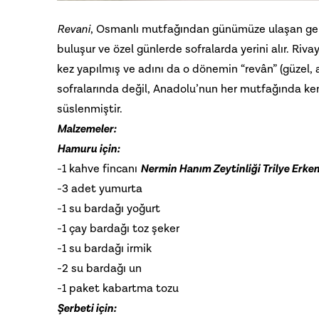
Revani
, Osmanlı mutfağından günümüze ulaşan gelene
buluşur ve özel günlerde sofralarda yerini alır. Ri
kez yapılmış ve adını da o dönemin “revân” (güzel, a
sofralarında değil, Anadolu’nun her mutfağında k
süslenmiştir.
Malzemeler:
Hamuru için:
-1 kahve fincanı
Nermin Hanım Zeytinliği Trilye Erke
-3 adet yumurta
-1 su bardağı yoğurt
-1 çay bardağı toz şeker
-1 su bardağı irmik
-2 su bardağı un
-1 paket kabartma tozu
Şerbeti için: