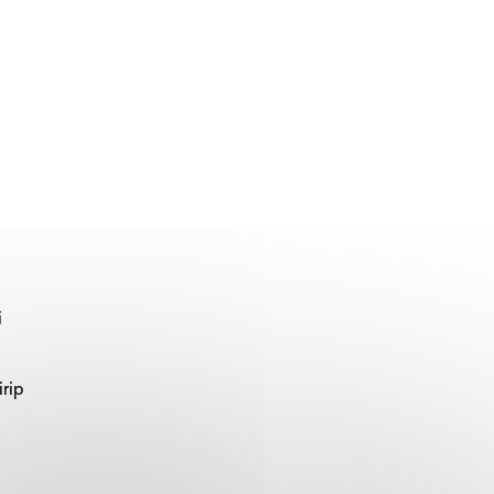
i
irip