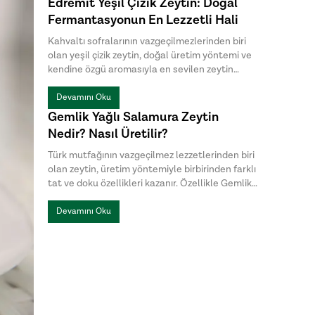
Edremit Yeşil Çizik Zeytin: Doğal
Cunda Tulum ise hem üretim yöntemleri hem
Fermantasyonun En Lezzetli Hali
de lezzet profilleriyle birbirinden ayrılır.
Kahvaltı sofralarının vazgeçilmezlerinden biri
olan yeşil çizik zeytin, doğal üretim yöntemi ve
kendine özgü aromasıyla en sevilen zeytin
çeşitleri arasında yer alır. Özellikle Edremit
Körfezi'nde yetişen zeytinlerden hazırlanan
Devamını Oku
Edremit yeşil çizik zeytin, doğal fermantasyon
Gemlik Yağlı Salamura Zeytin
süreci sayesinde tazeliğini ve karakteristik
Nedir? Nasıl Üretilir?
lezzetini korur.
Türk mutfağının vazgeçilmez lezzetlerinden biri
olan zeytin, üretim yöntemiyle birbirinden farklı
tat ve doku özellikleri kazanır. Özellikle Gemlik
yağlı salamura ve kuru sele zeytin, siyah zeytin
denildiğinde en çok tercih edilen iki geleneksel
Devamını Oku
üretim yöntemidir. Her ikisi de aynı zeytin
çeşidinden üretilse de uygulanan işleme
teknikleri sayesinde birbirinden farklı bir
karaktere sahiptir.