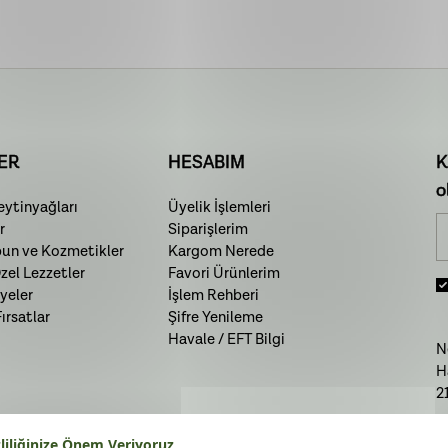
ER
HESABIM
K
o
ytinyağları
Üyelik İşlemleri
r
Siparişlerim
bun ve Kozmetikler
Kargom Nerede
el Lezzetler
Favori Ürünlerim
yeler
İşlem Rehberi
rsatlar
Şifre Yenileme
Havale / EFT Bilgi
N
H
2
T