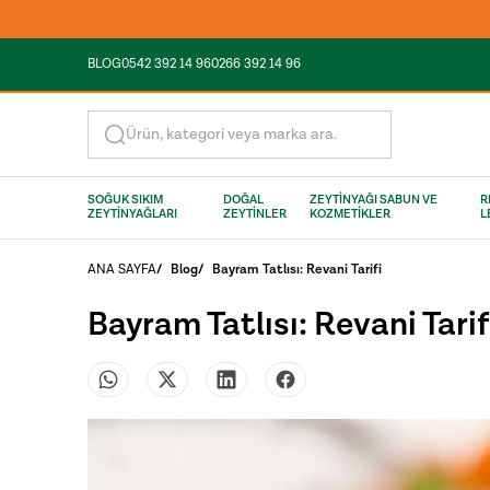
BLOG
0542 392 14 96
0266 392 14 96
Ürün, kategori veya marka ara.
SOĞUK SIKIM
DOĞAL
ZEYTİNYAĞI SABUN VE
R
ZEYTİNYAĞLARI
ZEYTİNLER
KOZMETİKLER
L
ANA SAYFA
/
Blog
/
Bayram Tatlısı: Revani Tarifi
Bayram Tatlısı: Revani Tarif