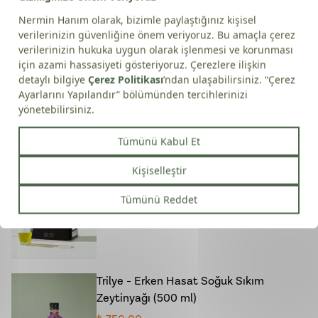
Zeytinyağı (250ml)
₺ 390.00
Trilye - Erken Hasat Soğuk Sıkım
Zeytinyağı (5 lt)
₺ 5950.00
Trilye - Erken Hasat Soğuk Sıkım
Zeytinyağı (500 ml)