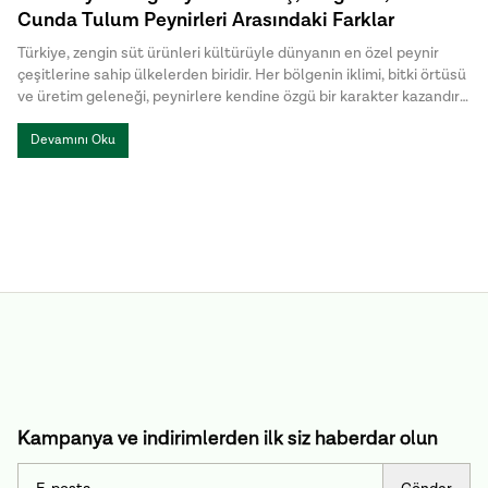
Cunda Tulum Peynirleri Arasındaki Farklar
Türkiye, zengin süt ürünleri kültürüyle dünyanın en özel peynir
çeşitlerine sahip ülkelerden biridir. Her bölgenin iklimi, bitki örtüsü
ve üretim geleneği, peynirlere kendine özgü bir karakter kazandırır.
Türk peynirleri arasında öne çıkan Mihaliç peyniri, Bergama Tulum,
İzmir Tulum ve Cunda Tulum ise hem üretim yöntemleri hem de
Devamını Oku
lezzet profilleriyle birbirinden ayrılır.
Kampanya ve indirimlerden ilk siz haberdar olun