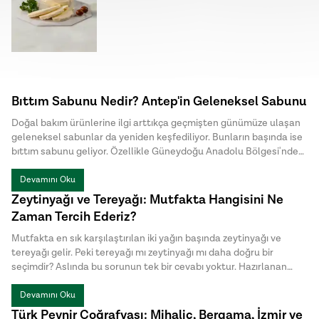
Bıttım Sabunu Nedir? Antep'in Geleneksel Sabunu
Doğal bakım ürünlerine ilgi arttıkça geçmişten günümüze ulaşan
geleneksel sabunlar da yeniden keşfediliyor. Bunların başında ise
bıttım sabunu geliyor. Özellikle Güneydoğu Anadolu Bölgesi'nde
uzun yıllardır üretilen bu özel sabun, doğal içeriği ve sade üretim
yöntemiyle dikkat çekiyor. Halk arasında menengiç sabunu ya da
Devamını Oku
Antep sabunu olarak da bilinen bıttım sabunu, kimyasal
Zeytinyağı ve Tereyağı: Mutfakta Hangisini Ne
katkılardan uzak , hem cilt hem de saç bakımında tercih edilen
Zaman Tercih Ederiz?
geleneksel sabunlar arasında yer alıyor.
Mutfakta en sık karşılaştırılan iki yağın başında zeytinyağı ve
tereyağı gelir. Peki tereyağı mı zeytinyağı mı daha doğru bir
seçimdir? Aslında bu sorunun tek bir cevabı yoktur. Hazırlanan
yemeğin türü, istenen aroma ve pişirme yöntemi, hangi yağın
daha uygun olduğunu belirler.
Devamını Oku
Türk Peynir Coğrafyası: Mihaliç, Bergama, İzmir ve