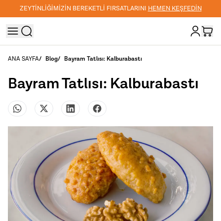
N
3000 TL VE ÜZERİ KARGO ÜCRETSİZ
ANA SAYFA
/
Blog
/
Bayram Tatlısı: Kalburabastı
Bayram Tatlısı: Kalburabastı